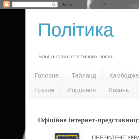
Політика
Блог цікавих політичних новин
Головна
Тайланд
Камбоджа
Грузия
Иордания
Казань
27.07.20
Офіційне інтернет-представниц
ПРЕЗИДЕНТ УКР