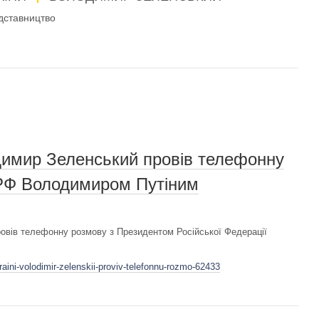
дставництво
димир Зеленський провів телефонну
РФ Володимиром Путіним
ровів телефонну розмову з Президентом Російської Федерації
aini-volodimir-zelenskii-proviv-telefonnu-rozmo-62433