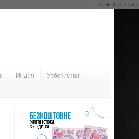
с
Индия
Узбекистан