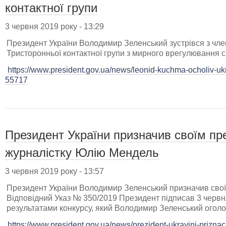
контактної групи
3 червня 2019 року - 13:29
Президент України Володимир Зеленський зустрівся з член
Тристоронньої контактної групи з мирного врегулювання си
https://www.president.gov.ua/news/leonid-kuchma-ocholiv-ukr
55717
Президент України призначив своїм пр
журналістку Юлію Мендель
3 червня 2019 року - 13:57
Президент України Володимир Зеленський призначив сво
Відповідний Указ № 350/2019 Президент підписав 3 червн
результатами конкурсу, який Володимир Зеленський оголос
https://www.president.gov.ua/news/prezident-ukrayini-prizna