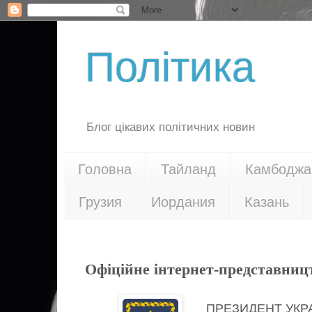
Політика
Блог цікавих політичних новин
Головна
Тайланд
Камбоджа
Грузия
Иордания
Казань
10.06.19
Офіційне інтернет-представниц
ПРЕЗИДЕНТ УКР