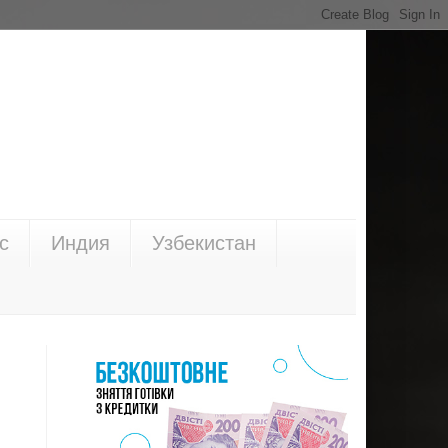
с
Индия
Узбекистан