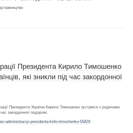
дставництво
трації Президента Кирило Тимошенко
їнців, які зникли під час закордонної
трації Президента України Кирило Тимошенко зустрівся з родичами
 час закордонної подорожі.
vi-administraciyi-prezidenta-kirilo-timoshenko-55829