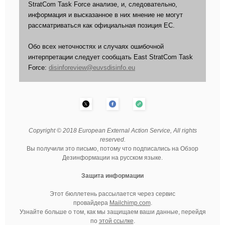
StratCom Task Force анализе, и, следовательно,
информация и высказанное в них мнение не могут
рассматриваться как официальная позиция ЕС.
Обо всех неточностях и случаях ошибочной
интерпретации следует сообщать East StratCom Task
Force:
disinforeview@euvsdisinfo.eu
Copyright © 2018 European External Action Service, All rights
reserved.
Вы получили это письмо, потому что подписались на Обзор
Дезинформации на русском языке.
Защита информации
Этот бюллетень рассылается через сервис
провайдера
Mailchimp.com
.
Узнайте больше о том, как мы защищаем ваши данные, перейдя
по
этой ссылке
.