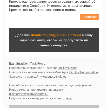
Кремль распространяет десятки различных версий об
инциденте в Солсбери. И теперь мы знаем позицию
Кремля: это якобы признак поиска истины.
Подробнее
Добавьте
disinforeview@euvsdisinfo.eu
в вашу
адресную книгу
, чтобы не пропустить ни
одного выпуска.
East StratCom Task Force
Подписывайтесь на нас в Твиттере
@EUvsDisinfo
Следите за нашими новостями в Фейсбуке
@EUvsDisinformation
Заходите на наш сайт
www.euvsdisinfo.eu
Спасибо всем, кто присылает нам отчеты о дезинформации.
Новые отчеты принимаются по адресу
disinforeview@euvsdisinfo.eu
Подписаться на нашу рассылку можно
здесь.