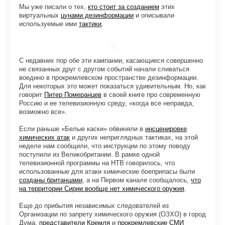
Мы уже писали о тех,
кто стоит за созданием
этих
виртуальных
цунами дезинформации
и описывали
используемые ими
тактики
.
С недавних пор обе эти кампании, касающиеся совершенно
не связанных друг с другом событий начали сливаться
воедино в прокремлевском пространстве дезинформации.
Для некоторых это может показаться удивительным. Но, как
говорит
Питер Померанцев
в своей книге про современную
Россию и ее телевизионную среду, «когда все неправда,
возможно все».
Если раньше «Белые каски» обвиняли в
инсценировке
химических атак
и других неприглядных тактиках, на этой
неделе нам сообщили, что инструкции по этому поводу
поступили из Великобритании. В рамке одной
телевизионной программы на НТВ говорилось, что
использованные для атаки химические боеприпасы были
созданы британцами
, а на Первом канале сообщалось,
что
на территории Сирии вообще нет химического оружия
.
Еще до прибытия независимых следователей из
Организации по запрету химического оружия (ОЗХО) в город
Дума,
представители Кремля
и
прокремлевские СМИ