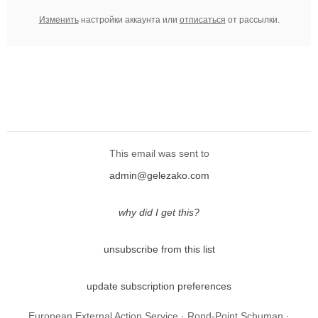
Изменить
настройки аккаунта или
отписаться
от рассылки.
This email was sent to
admin@gelezako.com
why did I get this?
unsubscribe from this list
update subscription preferences
European External Action Service · Rond-Point Schuman ·