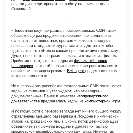
начали дискредитировать их работу на примере дела
Скрипалей.
«Новостные шоу-программы» прокремлевских СМИ таким
образом еще раз продемонстрировали, как сильно они
отличаются от новостных программ, которые следуют
признанным стандартам журналистики. Для того, чтобы
«доказать», что «Белые каски» провели химическую атаку в
Думе, новостные программы показали отрывок из фильма.
Проблема в том, что это кадры из
фильма «Человек
революции»
, который в позитивном ключе рассказывает о
сирийском правящем режиме.
Bellingcat
представляет эту
историю полностью.
Не в первый раз российские федеральные СМИ показывают
кадры из фильмов и утверждают, что эти кадры –
документальные. Ранее в качестве
неопровержимого
доказательства
предлагались кадры из
компьютерной игры
.
И поэтому, хотя с первого взгляда нет ничего общего между
отравлением бывшего разведчика в Лондоне и химической
атакой на гражданских лиц в Сирии, поток дезинформации
объединяет эти сюжеты воедино и делает их частью
кремлевской дезинформационной кампании. Именно так