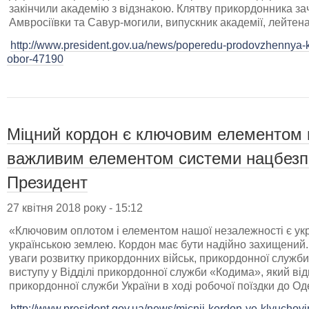
закінчили академію з відзнакою. Клятву прикордонника зач
Амвросіївки та Савур-могили, випускник академії, лейтена
http://www.president.gov.ua/news/poperedu-prodovzhennya-k
obor-47190
Міцний кордон є ключовим елементом н
важливим елементом системи нацбезп
Президент
27 квітня 2018 року - 15:12
«Ключовим оплотом і елементом нашої незалежності є укр
українською землею. Кордон має бути надійно захищений. 
уваги розвитку прикордонних військ, прикордонної служби
виступу у Відділі прикордонної служби «Кодима», який від
прикордонної служби України в ході робочої поїздки до Оде
http://www.president.gov.ua/news/micnij-kordon-ye-klyuchov