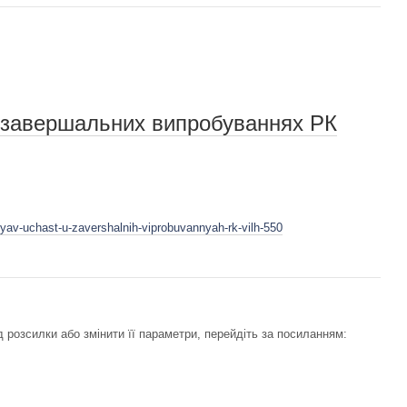
у завершальних випробуваннях РК
zyav-uchast-u-zavershalnih-viprobuvannyah-rk-vilh-550
 розсилки або змінити її параметри, перейдіть за посиланням: