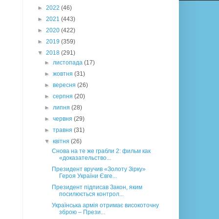
►
2022
(46)
►
2021
(443)
►
2020
(422)
►
2019
(359)
▼
2018
(291)
►
листопада
(17)
►
жовтня
(31)
►
вересня
(26)
►
серпня
(20)
►
липня
(28)
►
червня
(29)
►
травня
(31)
▼
квітня
(26)
Снова на те же грабли 2: фильм как
«доказательство...
Президент вручив «Золоту Зірку»
Героя України Євге...
Президент підписав Закон, яким
посилюється контрол...
Українська армія отримає високоточну
зброю – Прези...