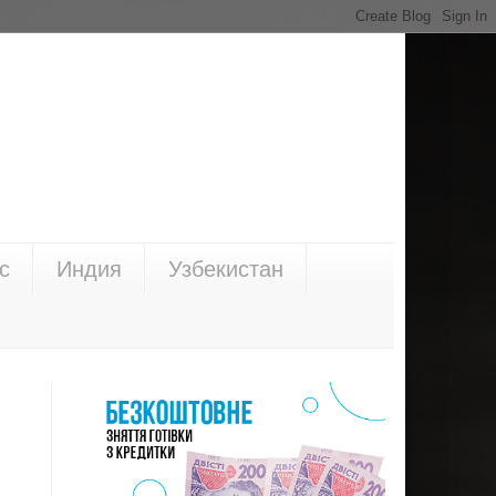
с
Индия
Узбекистан