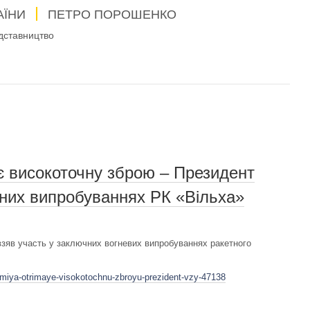
АЇНИ
ПЕТРО ПОРОШЕНКО
дставництво
є високоточну зброю – Президент
них випробуваннях РК «Вільха»
зяв участь у заключних вогневих випробуваннях ракетного
rmiya-otrimaye-visokotochnu-zbroyu-prezident-vzy-47138