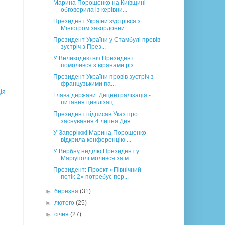
Марина Порошенко на Київщині
обговорила із керівни...
Президент України зустрівся з
Міністром закордонни...
Президент України у Стамбулі провів
зустріч з През...
У Великодню ніч Президент
помолився з вірянами різ...
Президент України провів зустріч з
французькими па...
ія
Глава держави: Децентралізація -
питання цивілізац...
Президент підписав Указ про
заснування 4 липня Дня...
У Запоріжжі Марина Порошенко
відкрила конференцію ...
У Вербну неділю Президент у
Маріуполі молився за м...
Президент: Проект «Північний
потік-2» потребує пер...
►
березня
(31)
►
лютого
(25)
►
січня
(27)