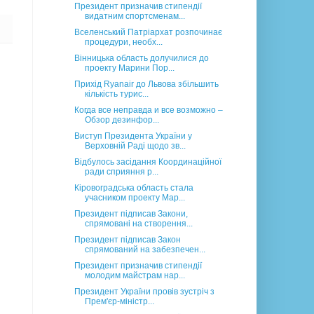
Президент призначив стипендії
видатним спортсменам...
Вселенський Патріархат розпочинає
процедури, необх...
Вінницька область долучилися до
проекту Марини Пор...
Прихід Ryanair до Львова збільшить
кількість турис...
Когда все неправда и все возможно –
Обзор дезинфор...
Виступ Президента України у
Верховній Раді щодо зв...
Відбулось засідання Координаційної
ради сприяння р...
Кіровоградська область стала
учасником проекту Мар...
Президент підписав Закони,
спрямовані на створення...
Президент підписав Закон
спрямований на забезпечен...
Президент призначив стипендії
молодим майстрам нар...
Президент України провів зустріч з
Прем'єр-міністр...