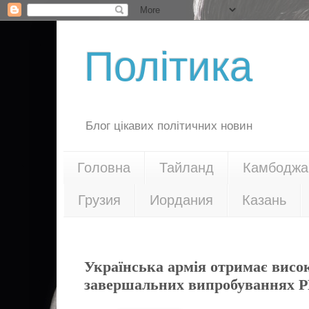
Політика
Блог цікавих політичних новин
Головна
Тайланд
Камбоджа
Грузия
Иордания
Казань
26.04.18
Українська армія отримає висок
завершальних випробуваннях Р