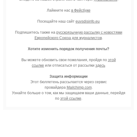
Лайкните нас
в Фейсбуке
Посещайте наш сайт
euvsdisinfo.eu
Подпишитесь также на
русскоязычную рассылку с новостями
Европейского Союза для журналистов
.
Хотите изменить порядок получения почты?
Вы можете обновить свои пожелания, пройдя по
этой
ссылке
или отписаться от рассылки
здесь
Защита информации
Этот бюллетень рассылается через сервис
провайдера
Mailchimp.com
.
Узнайте больше о том, как мы защищаем ваши данные, перейдя
по
этой ссылке
.