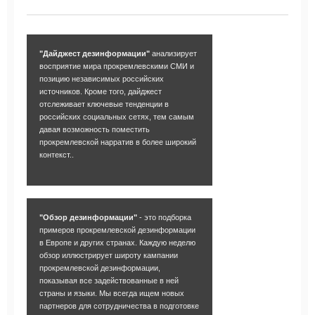
"Дайджест дезинформации"
анализирует
восприятие мира прокремлевскими СМИ и
позицию независимых российских
источников. Кроме того, дайджест
отслеживает ключевые тенденции в
российских социальных сетях, тем самым
давая возможность поместить
прокремлевской нарратив в более широкий
контекст..
"Обзор дезинформации"
- это подборка
примеров прокремлевской дезинформации
в Европе и других странах. Каждую неделю
обзор иллюстрирует широту кампании
прокремлевской дезинформации,
показывая все задействованные в ней
страны и языки. Мы всегда ищем новых
партнеров для сотрудничества в подготовке