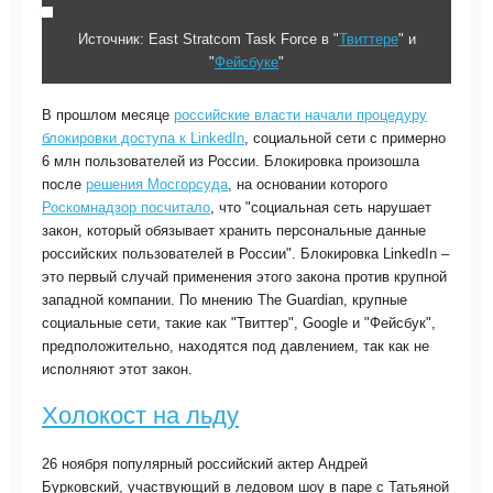
Источник: East Stratcom Task Force в "
Твиттере
" и
"
Фейсбуке
"
В прошлом месяце
российские власти начали процедуру
блокировки доступа к LinkedIn
, социальной сети с примерно
6 млн пользователей из России. Блокировка произошла
после
решения Мосгорсуда
, на основании которого
Роскомнадзор посчитало
,
что
"социальная сеть нарушает
закон, который обязывает хранить персональные данные
российских пользователей в России".
Блокировка LinkedIn –
это первый случай применения этого закона против крупной
западной компании. По мнению The Guardian, крупные
социальные сети, такие как "Твиттер", Google и "Фейсбук",
предположительно, находятся под давлением, так как не
исполняют этот закон.
Холокост на льду
26 ноября популярный российский актер Андрей
Бурковский, участвующий в ледовом шоу в паре с Татьяной