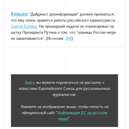
Курьез
:
"Дайджест дезинформации" должен признаться,
что ему очень нравятся работы российского карикатуриста
Сергея Елкина
. На прошедшей неделе он отреагировал на
шутку Президента Путина о том, что "границы России нигде
не заканчиваются". (Источник:
DW
)
З
десь
вы можете подписаться на рассылку с
новостями Европейского Союза для русскоязычных
журналистов.
Нажмите на изображение выше, чтобы попасть на
официальный сайт
"
Информация ЕС на русском
языке
".