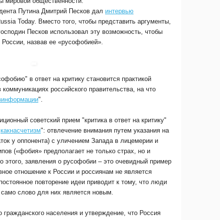
ны мировой общественности.
идента Путина Дмитрий Песков дал
интервью
ssia Today. Вместо того, чтобы представить аргументы,
господин Песков использовал эту возможность, чтобы
 России, назвав ее «русофобией».
офобию" в ответ на критику становится практикой
 коммуникациях российского правительства, на что
зинформации
".
иционный советский прием "критика в ответ на критику"
"
какнасчетизм
": отвлечение внимания путем указания на
ток у оппонента) с уличением Запада в лицемерии и
ов («фобия» предполагает не только страх, но и
о этого, заявления о русофобии – это очевидный пример
вное отношение к России и россиянам не является
постоянное повторение идеи приводит к тому, что люди
 само слово для них является новым.
о гражданского населения и утверждение, что Россия