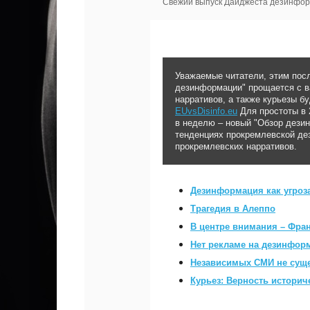
Свежий выпуск Дайджеста дезинфо
Уважаемые читатели, этим пос
дезинформации" прощается с в
нарративов, а также курьезы б
EUvsDisinfo.eu
Для простоты в 
в неделю – новый "Обзор дези
тенденциях прокремлевской де
прокремлевских нарративов.
Дезинформация как угроз
Tрагедия в
Алеппо
В центре внимания – Фра
Нет рекламе на дезинфор
Независимых СМИ не суще
Курьез: Верность историч