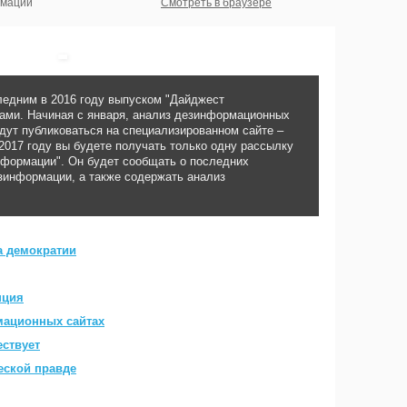
рмации
Смотреть в браузере
ледним в 2016 году выпуском "Дайджест
ами. Начиная с января, анализ дезинформационных
удут публиковаться на специализированном сайте –
2017 году вы будете получать только одну рассылку
нформации". Он будет сообщать о последних
зинформации, а также содержать анализ
а демократии
нция
мационных сайтах
ствует
еской правде