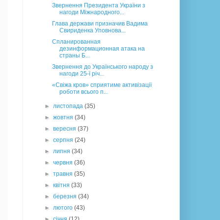
Звернення Президента України з
нагоди Міжнародного...
Глава держави призначив Вадима
Свириденка Уповнова...
Спланированная
дезинформационная атака на
страны Б...
Звернення до Українського народу з
нагоди 25-ї річ...
«Свіжа кров» сприятиме активізації
роботи всього п...
►
листопада
(35)
►
жовтня
(34)
►
вересня
(37)
►
серпня
(24)
►
липня
(34)
►
червня
(36)
►
травня
(35)
►
квітня
(33)
►
березня
(34)
►
лютого
(43)
►
січня
(12)