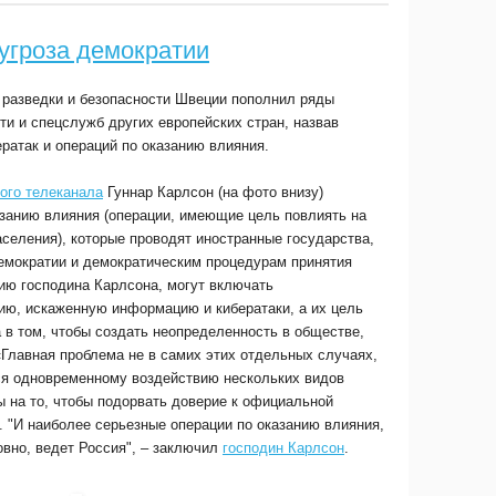
угроза демократии
 разведки и безопасности Швеции пополнил ряды
и и спецслужб других европейских стран, назвав
ратак и операций по оказанию влияния.
ого телеканала
Гуннар Карлсон (на фото внизу)
азанию влияния (операции, имеющие цель повлиять на
селения), которые проводят иностранные государства,
демократии и демократическим процедурам принятия
нию господина Карлсона, могут включать
, искаженную информацию и кибератаки, а их цель
а в том, чтобы создать неопределенность в обществе,
«Главная проблема не в самих этих отдельных случаях,
мся одновременному воздействию нескольких видов
ы на то, чтобы подорвать доверие к официальной
. "И наиболее серьезные операции по оказанию влияния,
вно, ведет Россия", – заключил
господин Карлсон
.