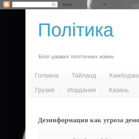
Політика
Блог цікавих політичних новин
Головна
Тайланд
Камбоджа
Грузия
Иордания
Казань
21.12.16
Дезинформация как угроза дем