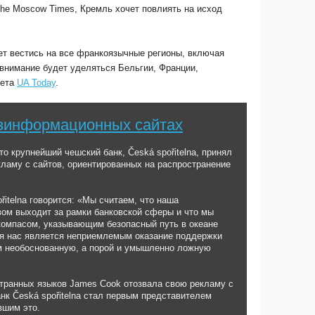
The Moscow Times, Кремль хочет повлиять на исход
.
ет вестись на все франкоязычные регионы, включая
 внимание будет уделяться Бельгии, Франции,
зета
UA Today
.
езинформационных сайтах
что крупнейший чешский банк, Česká spořitelna, принял
ламу с сайтов, ориентированных на распространение
řitelna говорится: «Мы считаем, что наша
вом выходит за рамки банковской сферы и что мы
омпасом, указывающим безопасный путь в океане
я нас является неприемлемым оказание поддержки
м необоснованную, а порой и умышленно ложную
транных языков James Cook отозвала свою рекламу с
к Česká spořitelna стал первым представителем
вшим это.