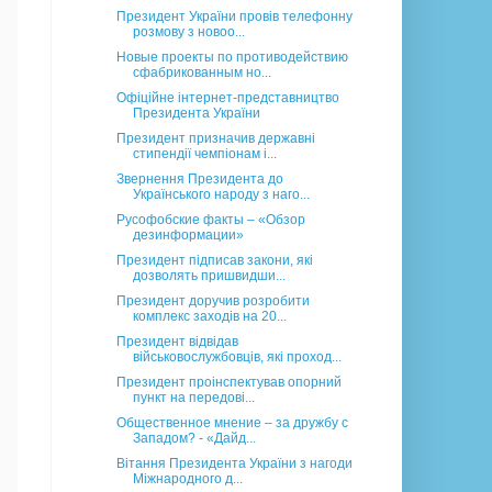
Президент України провів телефонну
розмову з новоо...
Новые проекты по противодействию
сфабрикованным но...
Офіційне інтернет-представництво
Президента України
Президент призначив державні
стипендії чемпіонам і...
Звернення Президента до
Українського народу з наго...
Русофобские факты – «Обзор
дезинформации»
Президент підписав закони, які
дозволять пришвидши...
Президент доручив розробити
комплекс заходів на 20...
Президент відвідав
військовослужбовців, які проход...
Президент проінспектував опорний
пункт на передові...
Общественное мнение – за дружбу с
Западом? - «Дайд...
Вітання Президента України з нагоди
Міжнародного д...