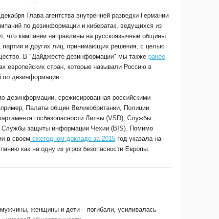
 декабря Глава агентства внутренней разведки Германии
ампаний по дезинформации и кибератак, ведущихся из
ал, что кампании направлены на русскоязычные общины
, партии и других лиц, принимающих решения, с целью
бщество. В "Дайджесте дезинформации" мы также
pанее
х европейских стран, которые называли Россию в
й по дезинформации.
 по дезинформации, срежисированная российскими
апример, Палаты общин Великобритании, Полиции
партамента госбезопасности Литвы (VSD), Службы
и Службы защиты информации Чехии (BIS). Помимо
ии в своем
ежегодном докладе за 2015
год указала на
анию как на одну из угроз безопасности Европы.
– мужчины, женщины и дети – погибали, усиливалась