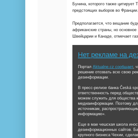
Бунина, которого также цитирует 
предстоящих выборов во Франции
Предполагается, что вещание буд
африканские страны, но основное
Швейцарии и Канаде, отмечает га
Нет рекламе на д
Портал
Aktualne.cz сообщает
, 
решение отозвать всю свою рек
дезинформации.
В пресс-релизе банка Česká spo
ответственность перед общест
можем служить для общества к
медиаинформации. Поэтому дл
источникам, распространяющи
информацию».
Еще в мае чешская школа инос
дезинформационных сайтов. Бан
крупного бизнеса Чехии, сдела