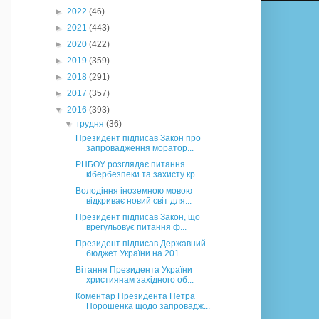
►
2022
(46)
►
2021
(443)
►
2020
(422)
►
2019
(359)
►
2018
(291)
►
2017
(357)
▼
2016
(393)
▼
грудня
(36)
Президент підписав Закон про
запровадження моратор...
РНБОУ розглядає питання
кібербезпеки та захисту кр...
Володіння іноземною мовою
відкриває новий світ для...
Президент підписав Закон, що
врегульовує питання ф...
Президент підписав Державний
бюджет України на 201...
Вітання Президента України
християнам західного об...
Коментар Президента Петра
Порошенка щодо запровадж...