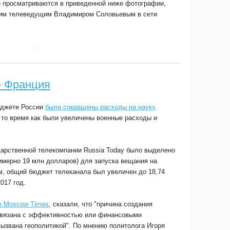
о просматриваются в приведенной ниже фотографии,
ким телеведущим Владимиром Соловьевым в сети
– Франция
юджете России
были сокращены расходы на науку,
в то время как были увеличены военные расходы и
ударственной телекомпании Russia Today было выделено
имерно 19 млн долларов) для запуска вещания на
м, общий бюджет телеканала был увеличен до 18,74
017 год.
e Moscow Times
, сказали, что "причина создания
 связана с эффективностью или финансовыми
вызвана геополитикой". По мнению политолога Игоря