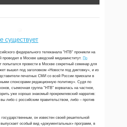
е существует
сийского федерального телеканала "НТВ" проникли на
й проводил в Москве шведский медиаинститут.
По
ут попытался провести в Москве секретный семинар для
ет вышел под заголовком «Новости под диктовку», и из
едставители печатных СМИ со всей России приехали в
жными спонсорами редакционную политику». Судя по
конов, съемочная группа "НТВ" ворвалась на частное,
торить уже хорошо знакомый прокремлевский нарратив:
вы либо с российским правительством, либо – против
я государственным, он известен своей решительной
 выпускает особый вид «документальных» программ, в