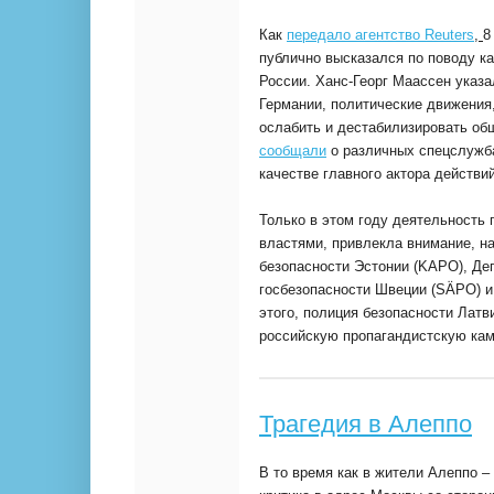
Как
передало агентство Reuters
,
8
публично высказался по поводу к
России. Ханс-Георг Маассен указ
Германии, политические движения
ослабить и дестабилизировать о
сообщали
о различных спецслужба
качестве главного актора действи
Только в этом году деятельность
властями, привлекла внимание, н
безопасности Эстонии (KAPO), Де
госбезопасности Швеции (SÄPO) 
этого, полиция безопасности Латв
российскую пропагандистскую камп
Трагедия в Алеппо
В то время как в жители Алеппо 