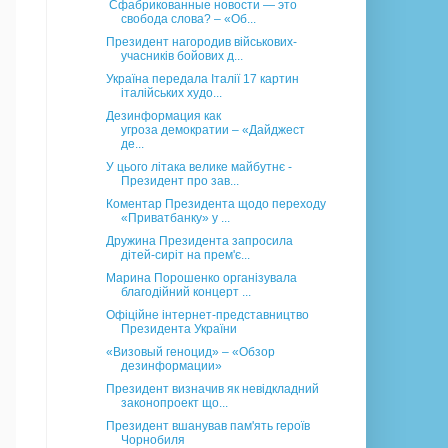
Сфабрикованные новости — это
свобода слова? – «Об...
Президент нагородив військових-
учасників бойових д...
Україна передала Італії 17 картин
італійських худо...
Дезинформация как
угроза демократии – «Дайджест
де...
У цього літака велике майбутнє -
Президент про зав...
Коментар Президента щодо переходу
«Приватбанку» у ...
Дружина Президента запросила
дітей-сиріт на прем'є...
Марина Порошенко організувала
благодійний концерт ...
Офіційне інтернет-представництво
Президента України
«Визовый геноцид» – «Обзор
дезинформации»
Президент визначив як невідкладний
законопроект що...
Президент вшанував пам'ять героїв
Чорнобиля