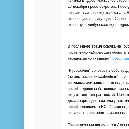
критика в адрес Москвы со сторо
13 декабря пресс-секретарь През
правительственному телеканалу Ru
относящиеся к ситуации в Сирии, 
отвергнуть любую критику в адрес
В последнее время ссылка на "рус
постепенно набирающей обороты в
неоднократно указывал "
Обзор де
"Русофобия" сочетает в себе трад
(по-английски "whataboutism", т.е. 
реальный или заявленный недоста
несоблюдении собственных принцип
отсутствие толерантности). Помим
дезинформации, поскольку негати
преобладающим в ЕС. И наконец, 
начинают в нее верить, даже если
Тривиализация погибшего в Алепп