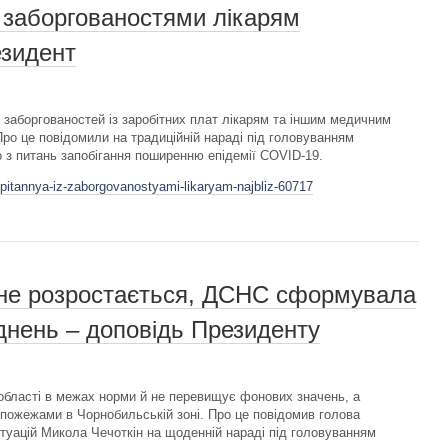
з заборгованостями лікарям
зидент
 заборгованостей із заробітних плат лікарям та іншим медичним
Про це повідомили на традиційній нараді під головуванням
з питань запобігання поширенню епідемії COVID-19.
i-pitannya-iz-zaborgovanostyami-likaryam-najbliz-60717
не розростається, ДСНС сформувала
днень – доповідь Президенту
 області в межах норми й не перевищує фонових значень, а
з пожежами в Чорнобильській зоні. Про це повідомив голова
туацій Микола Чечоткін на щоденній нараді під головуванням