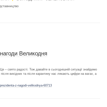
дставництво
 нагоди Великодня
е – свято радості. Тож давайте в сьогоднішній ситуації знайдемо
 після вихідних та після карантину нас лякають цифри на вагах, а
prezidenta-z-nagodi-velikodnya-60713