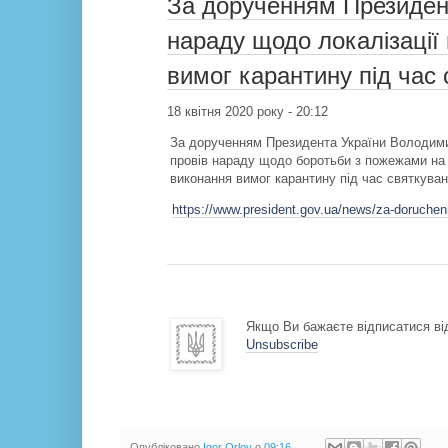
За дорученням Президент
нараду щодо локалізації
вимог карантину під час
18 квітня 2020 року - 20:12
За дорученням Президента України Володими
провів нараду щодо боротьби з пожежами на 
виконання вимог карантину під час святкува
https://www.president.gov.ua/news/za-doruchen
Якщо Ви бажаєте відписатися від
Unsubscribe
Опубліковано
Igor Orlov
о
09:16