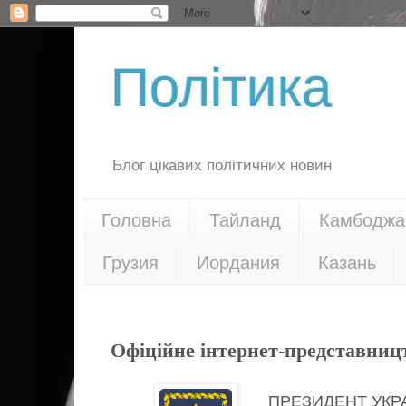
Політика
Блог цікавих політичних новин
Головна
Тайланд
Камбоджа
Грузия
Иордания
Казань
19.04.20
Офіційне інтернет-представниц
ПРЕЗИДЕНТ УКР