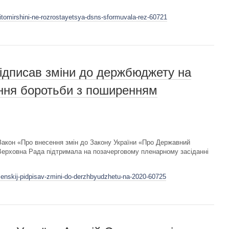
itomirshini-ne-rozrostayetsya-dsns-sformuvala-rez-60721
ідписав зміни до держбюджету на
ання боротьби з поширенням
акон «Про внесення змін до Закону України «Про Державний
 Верховна Рада підтримала на позачерговому пленарному засіданні
elenskij-pidpisav-zmini-do-derzhbyudzhetu-na-2020-60725