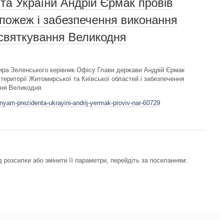
а України Андрій Єрмак провів
 пожеж і забезпечення виконання
 святкування Великодня
ра Зеленського керівник Офісу Глави держави Андрій Єрмак
території Житомирської та Київської областей і забезпечення
ння Великодня.
nyam-prezidenta-ukrayini-andrij-yermak-proviv-nar-60729
 розсилки або змінити її параметри, перейдіть за посиланням: