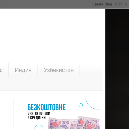
с
Индия
Узбекистан