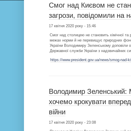
Смог над Києвом не стано
загрози, повідомили на н
17 квітня 2020 року - 15:46
Смог над столицею не становить хімічної та р
межах норми й не перевищує природних фоно
України Володимиру Зеленському доповіли оч
Державної служби України з надзвичайних си
https://www.president.gov.ua/news/smog-nad-ki
Володимир Зеленський: М
хочемо крокувати впере
війни
17 квітня 2020 року - 23:08