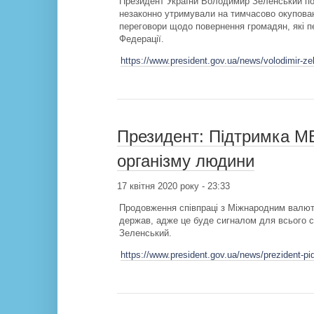
Президент України Володимир Зеленський пов
незаконно утримували на тимчасово окупован
переговори щодо повернення громадян, які п
Федерації.
https://www.president.gov.ua/news/volodimir-z
Президент: Підтримка МВ
організму людини
17 квітня 2020 року - 23:33
Продовження співпраці з Міжнародним валютн
держав, адже це буде сигналом для всього с
Зеленський.
https://www.president.gov.ua/news/prezident-pi