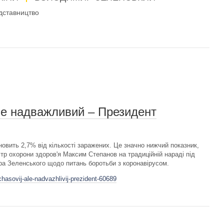
дставництво
ле надважливий – Президент
новить 2,7% від кількості заражених. Це значно нижчий показник,
стр охорони здоров'я Максим Степанов на традиційній нараді під
а Зеленського щодо питань боротьби з коронавірусом.
hasovij-ale-nadvazhlivij-prezident-60689