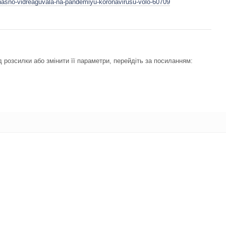
hasno-vidreaguvala-na-pandemiyu-koronavirusu-volo-60709
 розсилки або змінити її параметри, перейдіть за посиланням: