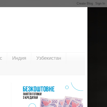
с
Индия
Узбекистан