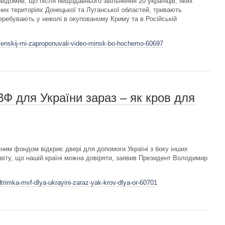
ідомив, що після нещодавнього звільнення 20 українців, яких
их територіях Донецької та Луганської областей, тривають
еребувають у неволі в окупованому Криму та в Російській
elenskij-mi-zaproponuvali-video-minsk-bo-hochemo-60697
Ф для України зараз – як кров для
им фондом відкриє двері для допомоги Україні з боку інших
віту, що нашій країні можна довіряти, заявив Президент Володимир
dtrimka-mvf-dlya-ukrayini-zaraz-yak-krov-dlya-or-60701