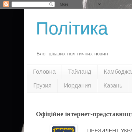
Політика
Блог цікавих політичних новин
Головна
Тайланд
Камбоджа
Грузия
Иордания
Казань
18.04.20
Офіційне інтернет-представниц
ПРЕЗИДЕНТ УКР