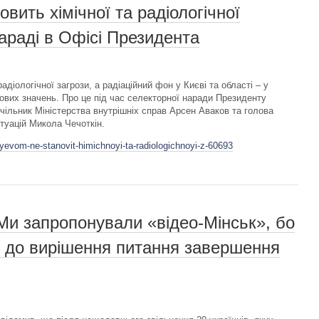
вить хімічної та радіологічної
араді в Офісі Президента
адіологічної загрози, а радіаційний фон у Києві та області – у
вих значень. Про це під час селекторної наради Президенту
ільник Міністерства внутрішніх справ Арсен Аваков та голова
туацій Микола Чечоткін.
yevom-ne-stanovit-himichnoyi-ta-radiologichnoyi-z-60693
и запропонували «відео-Мінськ», бо
д до вирішення питання завершення