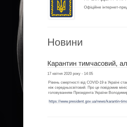
Офіційне інтернет-пре
Новини
Карантин тимчасовий, а
17 квітня 2020 року - 14:05
Рівень смертності від COVID-19 в Україні ста
ніж середньосвітовий. Про це повідомив міні
головуванням Президента України Володимир
https://www.president.gov.ua/news/karantin-timc