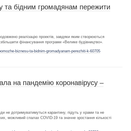
у та бідним громадянам пережити
одовжено реалізацію проектів, завдяки яким створюються
я збільшити фінансування програми «Велике будівництво».
opomozhe-biznesu-ta-bidnim-gromadyanam-perezhiti-k-60705
вала на пандемію коронавірусу –
и не дотримуватимуться карантину, підуть у храми та не
ких, можливий спалах COVID-19 та значне зростання кількості