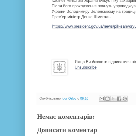
Кабінет Міністрів України очікує піку захвор
Після його проходження почнуть упроваджува
України Володимиру Зеленському на традицій
Прем'єр-міністр Денис Шмигаль.
https://www.president.gov.ua/news/pik-zahvory
Якщо Ви бажаєте відписатися від
Unsubscribe
Опубліковано
Igor Orlov
о
09:16
Немає коментарів:
Дописати коментар