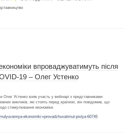
дставництво
економіки впроваджуватимуть після
COVID-19 – Олег Устенко
и Олег Устенко взяв участь у вебінарі з представниками
новних викликів, які стоять перед країною, він повідомив, що
щодо стимулювання економіки.
timulyuvannya-ekonomiki-vprovadzhuvatimut-pislya-60745