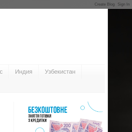
с
Индия
Узбекистан