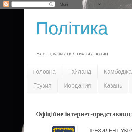
Політика
Блог цікавих політичних новин
Головна
Тайланд
Камбоджа
Грузия
Иордания
Казань
21.04.20
Офіційне інтернет-представниц
ПРЕЗИДЕНТ УКР