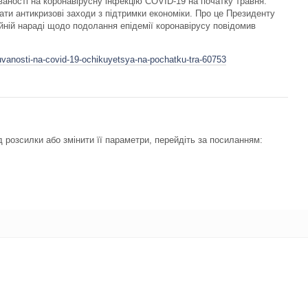
юваності на коронавірусну інфекцію COVID-19 на початку травня.
ти антикризові заходи з підтримки економіки. Про це Президенту
ній нараді щодо подолання епідемії коронавірусу повідомив
uvanosti-na-covid-19-ochikuyetsya-na-pochatku-tra-60753
 розсилки або змінити її параметри, перейдіть за посиланням: