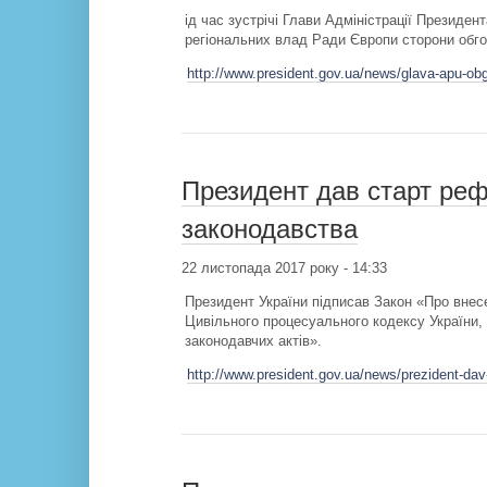
ід час зустрічі Глави Адміністрації Президен
регіональних влад Ради Європи сторони обгов
http://www.president.gov.ua/news/glava-apu-obg
Президент дав старт ре
законодавства
22 листопада 2017 року - 14:33
Президент України підписав Закон «Про внес
Цивільного процесуального кодексу України, 
законодавчих актів».
http://www.president.gov.ua/news/prezident-da