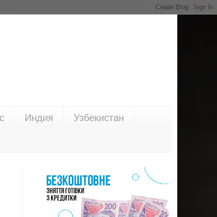
с
Индия
Узбекистан