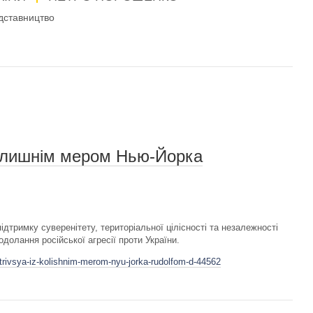
дставництво
колишнім мером Нью-Йорка
дтримку суверенітету, територіальної цілісності та незалежності
долання російської агресії проти України.
trivsya-iz-kolishnim-merom-nyu-jorka-rudolfom-d-44562