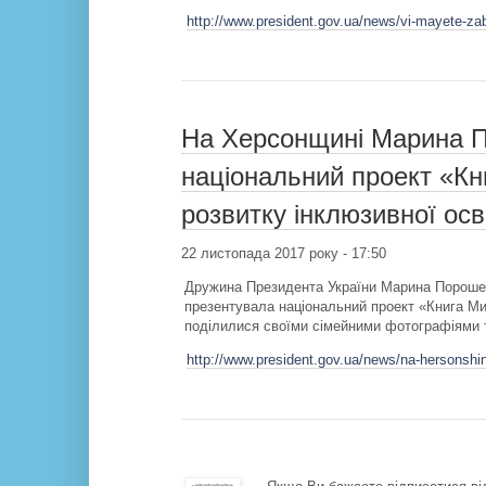
http://www.president.gov.ua/news/vi-mayete-za
На Херсонщині Марина 
національний проект «Кн
розвитку інклюзивної осві
22 листопада 2017 року - 17:50
Дружина Президента України Марина Порошен
презентувала національний проект «Книга Мир
поділилися своїми сімейними фотографіями т
http://www.president.gov.ua/news/na-hersonshin