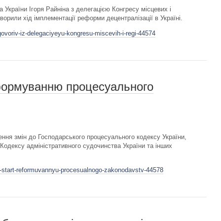
та України Ігоря Райніна з делегацією Конгресу місцевих і
орили хід імплементації реформи децентралізації в Україні.
ovoriv-iz-delegaciyeyu-kongresu-miscevih-i-regi-44574
формуванню процесуального
ення змін до Господарського процесуального кодексу України,
Кодексу адміністративного судочинства України та інших
v-start-reformuvannyu-procesualnogo-zakonodavstv-44578