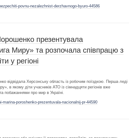
bezpechiti-povnu-nezalezhnist-derzhavnogo-byuro-44586
Порошенко презентувала
ига Миру» та розпочала співпрацю з
ти у регіоні
ко відвідала Херсонську область із робочим поїздкою. Перша леді
у», в якому діти учасників АТО із сімнадцяти регіонів вже
а побажаннями про мир в Україні.
i-marina-poroshenko-prezentuvala-nacionalnij-pr-44590