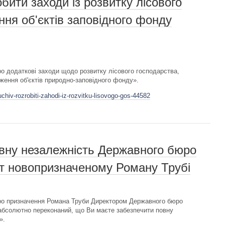
ити заходи із розвитку лісового
ння об'єктів заповідного фонду
о додаткові заходи щодо розвитку лісового господарства,
ження об'єктів природно-заповідного фонду».
chiv-rozrobiti-zahodi-iz-rozvitku-lisovogo-gos-44582
овну незалежність Державного бюро
нт новопризначеному Роману Трубі
ро призначення Романа Труби Директором Державного бюро
 абсолютно переконаний, що Ви маєте забезпечити повну
».