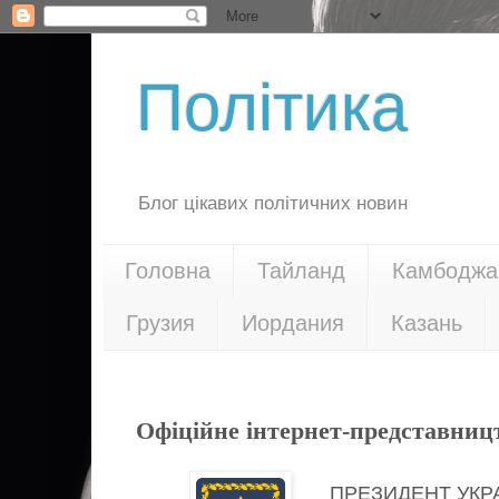
Політика
Блог цікавих політичних новин
Головна
Тайланд
Камбоджа
Грузия
Иордания
Казань
23.11.17
Офіційне інтернет-представниц
ПРЕЗИДЕНТ УКР