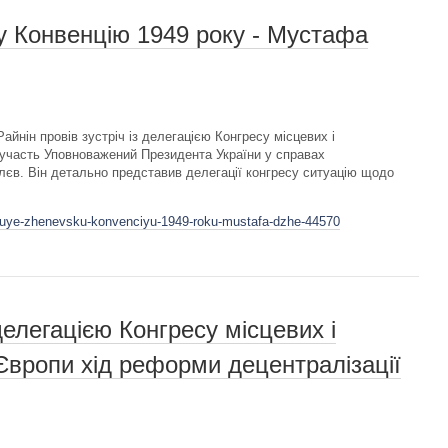
у Конвенцію 1949 року - Мустафа
Райнін провів зустріч із делегацією Конгресу місцевих і
 участь Уповноважений Президента України у справах
єв. Він детально представив делегації конгресу ситуацію щодо
shuye-zhenevsku-konvenciyu-1949-roku-mustafa-dzhe-44570
елегацією Конгресу місцевих і
Європи хід реформи децентралізації