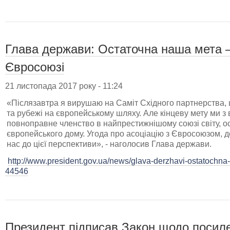
Глава держави: Остаточна наша мета –
Євросоюзі
21 листопада 2017 року - 11:24
«Післязавтра я вирушаю на Саміт Східного партнерства, щ
та рубежі на європейському шляху. Але кінцеву мету ми з в
повноправне членство в найпрестижнішому союзі світу, о
європейського дому. Угода про асоціацію з Євросоюзом,
нас до цієї перспективи», - наголосив Глава держави.
http://www.president.gov.ua/news/glava-derzhavi-ostatochna
44546
Президент підписав Закон щодо посиле