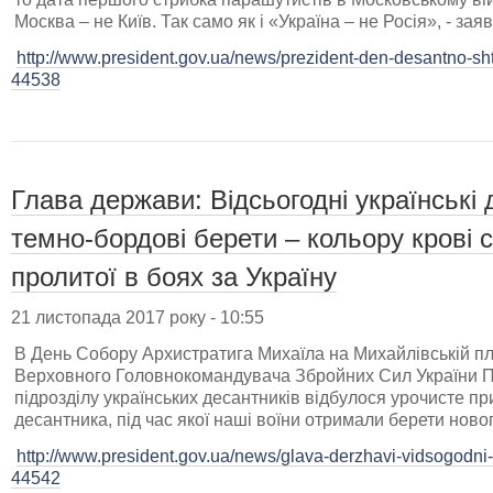
Москва – не Київ. Так само як і «Україна – не Росія», - з
http://www.president.gov.ua/news/prezident-den-desantno-shtu
44538
Глава держави: Відсьогодні українські
темно-бордові берети – кольору крові с
пролитої в боях за Україну
21 листопада 2017 року - 10:55
В День Собору Архистратига Михаїла на Михайлівській пло
Верховного Головнокомандувача Збройних Сил України П
підрозділу українських десантників відбулося урочисте пр
десантника, під час якої наші воїни отримали берети новог
http://www.president.gov.ua/news/glava-derzhavi-vidsogodni-u
44542