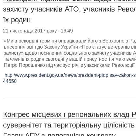
захисту учасників АТО, учасників Револ
їх родин
21 листопада 2017 року - 16:49
«Ми в рекордні терміни опрацювали його з Верховною Ра
внесення змін до Закону України «Про статус ветеранів вій
захисту» щодо посилення соціального захисту учасників А
та членів їх родин сьогодні у вашій присутності я маю вели
Петро Порошенко під час зустрічі з учасниками Революції 
http://www.president.gov.ua/news/prezident-pidpisav-zakon-
44550
Конгрес місцевих і регіональних влад 
суверенітет та територіальну цілісність
Глави АПУ з делегацією конгресу