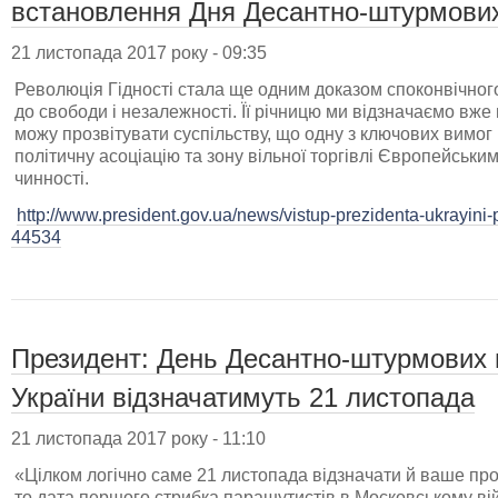
встановлення Дня Десантно-штурмових
21 листопада 2017 року - 09:35
Революція Гідності стала ще одним доказом споконвічног
до свободи і незалежності. Її річницю ми відзначаємо вже
можу прозвітувати суспільству, що одну з ключових вимог
політичну асоціацію та зону вільної торгівлі Європейськ
чинності.
http://www.president.gov.ua/news/vistup-prezidenta-ukrayini-
44534
Президент: День Десантно-штурмових 
України відзначатимуть 21 листопада
21 листопада 2017 року - 11:10
«Цілком логічно саме 21 листопада відзначати й ваше про
то дата першого стрибка парашутистів в Московському вій