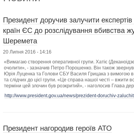
Президент доручив залучити експертів
країн ЄС до розслідування вбивства ж
Шеремета
20 Липня 2016 - 14:16
«Вимагаю створення оперативної групи. Хатіє (Деканоідзе
очолити», - зазначив Петро Порошенко. Він також зверну
Юрія Луценка та Голови СБУ Василя Грицака з вимогою в
та слідчих до цієї групи. «Це справа нашої честі – вжити в
терміни цей злочин був розкритий», - наголосив Глава де
http://www.president.gov.ua/news/prezident-doruchiv-zaluchiti
Президент нагородив героїв АТО