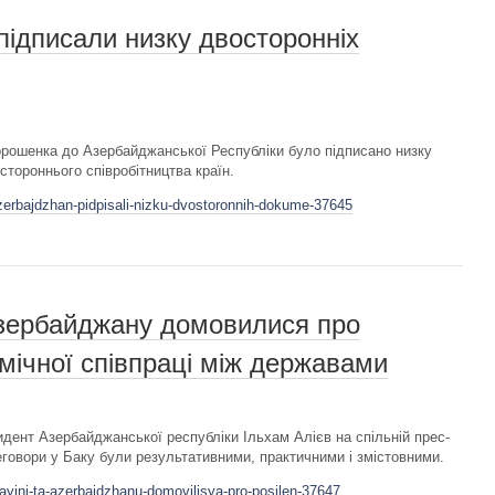
підписали низку двосторонніх
орошенка до Азербайджанської Республіки було підписано низку
тороннього співробітництва країн.
azerbajdzhan-pidpisali-nizku-dvostoronnih-dokume-37645
Азербайджану домовилися про
мічної співпраці між державами
дент Азербайджанської республіки Ільхам Алієв на спільній прес-
еговори у Баку були результативними, практичними і змістовними.
rayini-ta-azerbajdzhanu-domovilisya-pro-posilen-37647