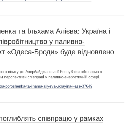
нка та Ільхама Алієва: Україна і
івробітництво у паливно-
ект «Одеса-Броди» буде відновлено
ого візиту до Азербайджанської Республіки обговорив з
перспективи співпраці у паливно-енергетичній сфері.
tra-poroshenka-ta-ilhama-aliyeva-ukrayina-i-aze-37649
поглиблять співпрацю у рамках