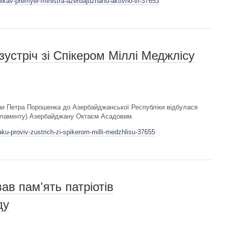
likav-premyer-ministra-azerbajdzhanu-aktivno-vi-37653
зустріч зі Спікером Міллі Меджлісу
їни Петра Порошенка до Азербайджанської Республіки відбулася
арламенту) Азербайджану Октаєм Асадовим.
aku-proviv-zustrich-zi-spikerom-milli-medzhlisu-37655
ав пам'ять патріотів
ду