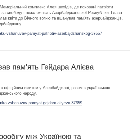
Меморіальний комплекс Алея шехідів, де поховані патріоти
 за свободу і незалежність Азербайджанської Республіки. Глава
лав квіти до Вічного вогню та вшанував пам'ять азербайджанців.
зербайджану.
baku-vshanuvav-pamyat-patriotiv-azerbajdzhanskog-37657
ав пам'ять Гейдара Алієва
з офіційним візитом у Азербайджані, разом з українською
джанського народу.
henko-vshanuvav-pamyat-gejdara-aliyeva-37659
рообігу між Україною та