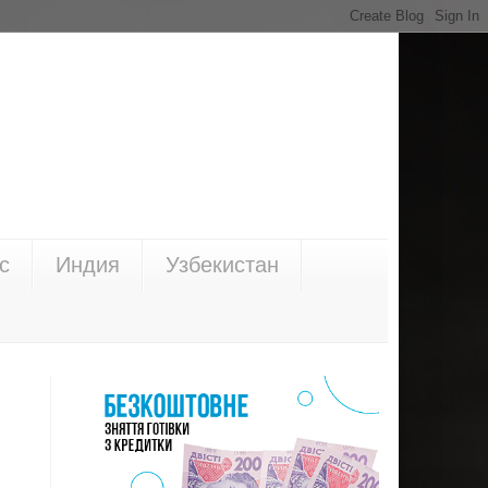
с
Индия
Узбекистан