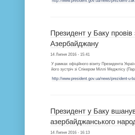
http://www.president.gov.ua/news/prezident-zak
Президент у Баку провів 
Азербайджану
14 Липня 2016 - 15:41
У рамках офіційного візиту Президента Укра
його зустріч зі Спікером Міллі Меджлісу (П
http://www.president.gov.ua/news/prezident-u-b
Президент у Баку вшанув
азербайджанського наро
14 Липня 2016 - 16:13