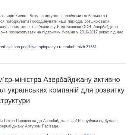
поглядів Києва і Баку на актуальні проблеми глобального і
ся погоджувати і координувати наші підходи, розширювати
рахуванням членства України у Раді Безпеки ООН. Азербайджан
може розраховувати на підтримку України у 2016-2017 роках під час
azerbajdzhan-pogliblyat-spivpracyu-u-ramkah-mizh-37651
'єр-міністра Азербайджану активно
ал українських компаній для розвитку
структури
їни Петра Порошенка до Азербайджанської Республіки відбулася
 Азербайджану Артуром Расізаде.