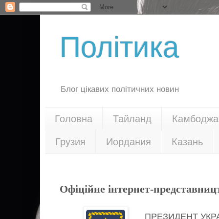
Політика
Блог цікавих політичних новин
Головна
Тайланд
Камбоджа
Грузия
Иордания
Казань
15.07.16
Офіційне інтернет-представниц
ПРЕЗИДЕНТ УКР