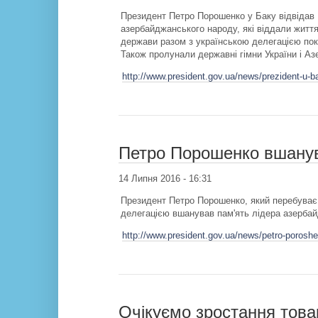
Президент Петро Порошенко у Баку відвідав 
азербайджанського народу, які віддали життя
держави разом з українською делегацією пок
Також пролунали державні гімни України і А
http://www.president.gov.ua/news/prezident-u-
Петро Порошенко вшанув
14 Липня 2016 - 16:31
Президент Петро Порошенко, який перебуває 
делегацією вшанував пам'ять лідера азербай
http://www.president.gov.ua/news/petro-poros
Очікуємо зростання това