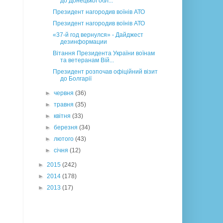
до Донецької обл...
Президент нагородив воїнів АТО
Президент нагородив воїнів АТО
«37-й год вернулся» - Дайджест
дезинформации
Вітання Президента України воїнам
та ветеранам Вій...
Президент розпочав офіційний візит
до Болгарії
►
червня
(36)
►
травня
(35)
►
квітня
(33)
►
березня
(34)
►
лютого
(43)
►
січня
(12)
►
2015
(242)
►
2014
(178)
►
2013
(17)