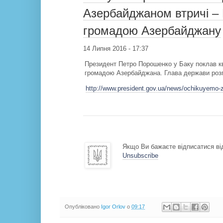
Азербайджаном втричі – 
громадою Азербайджану
14 Липня 2016 - 17:37
Президент Петро Порошенко у Баку поклав кв
громадою Азербайджана. Глава держави розпо
http://www.president.gov.ua/news/ochikuyemo-z
Якщо Ви бажаєте відписатися від
Unsubscribe
Опубліковано
Igor Orlov
о
09:17