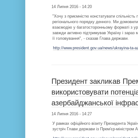
14 Липня 2016 - 14:20
"Хочу з приємністю констатувати спільність 
регіонального порядку денного. Ми домовили
взаємодію у багатосторонньому форматі з у
завжди активно підтримував Україну і зараз 
її головування", - сказав Глава держави.
http://www.president.gov.ua/news/ukrayina-ta-
Президент закликав Прем
використовувати потенці
азербайджанської інфра
14 Липня 2016 - 14:27
У рамках офіційного візиту Президента Укра
зустріч Глави держави із Прем'єр-міністром