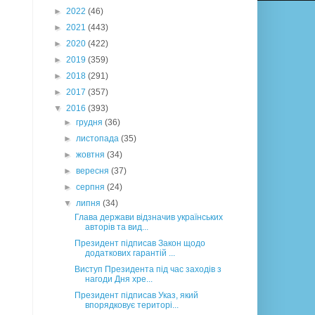
►
2022
(46)
►
2021
(443)
►
2020
(422)
►
2019
(359)
►
2018
(291)
►
2017
(357)
▼
2016
(393)
►
грудня
(36)
►
листопада
(35)
►
жовтня
(34)
►
вересня
(37)
►
серпня
(24)
▼
липня
(34)
Глава держави відзначив українських
авторів та вид...
Президент підписав Закон щодо
додаткових гарантій ...
Виступ Президента під час заходів з
нагоди Дня хре...
Президент підписав Указ, який
впорядковує територі...