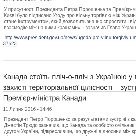
У присутності Президента Петра Порошенка та Прем'єр-м
Києві було підписано Угоду про вільну торгівлю між Укра
стане інструментом, який дозволить значно спростити і в
взаємодію між нашими країнами», - зазначив Глава Україн
http://www.president.gov.ua/news/ugoda-pro-vilnu-torgivlyu-
37623
Канада стоїть пліч-о-пліч з Україною 
захисті територіальної цілісності – зус
Прем'єр-міністра Канади
11 Липня 2016 - 14:46
Президент Петро Порошенко за результатами зустрічі з к
Джастін Трюдо зазначив, що Канада та особисто очільник
другом України, підкресливши, що дружні відносини між к