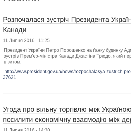
Розпочалася зустріч Президента Україн
Канади
11 Липня 2016 - 11:25
Президент України Петро Порошенко на ґанку будинку Адм
зустрів Прем'єр-міністра Канади Джастіна Трюдо, який пер
візитом.
http://www.president.gov.ua/news/rozpochalasya-zustrich-prez
37621
Угода про вільну торгівлю між Україно
посилити економічну взаємодію між д
11 Липня 2016 - 14:30