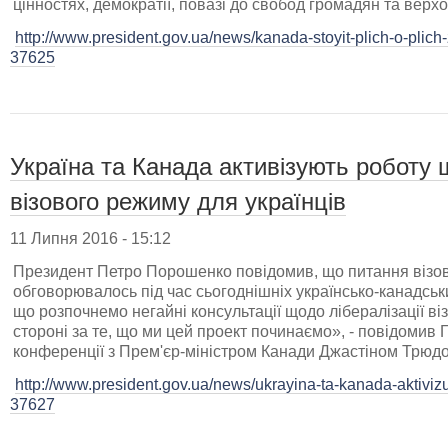
цінностях, демократії, повазі до свобод громадян та верх
http://www.president.gov.ua/news/kanada-stoyit-plich-o-plich
37625
Україна та Канада активізують роботу 
візового режиму для українців
11 Липня 2016 - 15:12
Президент Петро Порошенко повідомив, що питання візової
обговорювалось під час сьогоднішніх українсько-канадсь
що розпочнемо негайні консультації щодо лібералізації ві
стороні за те, що ми цей проект починаємо», - повідомив 
конференції з Прем'єр-міністром Канади Джастіном Трюдо
http://www.president.gov.ua/news/ukrayina-ta-kanada-aktivizu
37627