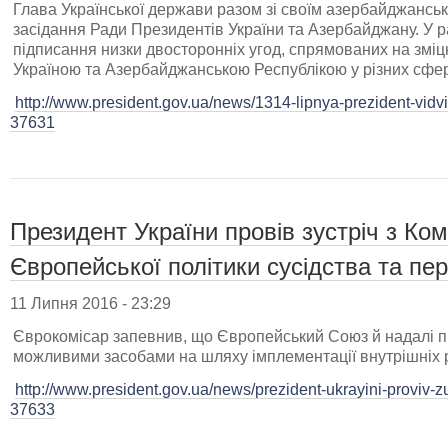
Глава Української держави разом зі своїм азербайджансь
засідання Ради Президентів України та Азербайджану. У р
підписання низки двосторонніх угод, спрямованих на зміц
Україною та Азербайджанською Республікою у різних сфе
http://www.president.gov.ua/news/1314-lipnya-prezident-vidvi
37631
Президент України провів зустріч з Ко
Європейської політики сусідства та пе
11 Липня 2016 - 23:29
Єврокомісар запевнив, що Європейський Союз й надалі п
можливими засобами на шляху імплементації внутрішніх
http://www.president.gov.ua/news/prezident-ukrayini-proviv-z
37633