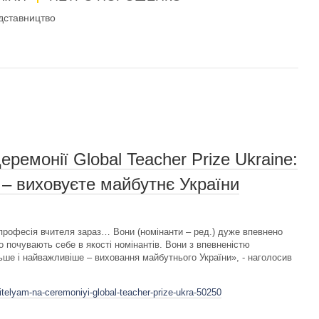
дставництво
ремонії Global Teacher Prize Ukraine:
 – виховуєте майбутнє України
професія вчителя зараз… Вони (номінанти – ред.) дуже впевнено
о почувають себе в якості номінантів. Вони з впевненістю
ьше і найважливіше – виховання майбутнього України», - наголосив
itelyam-na-ceremoniyi-global-teacher-prize-ukra-50250