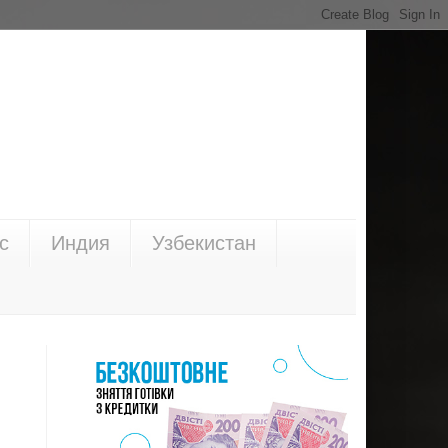
с
Индия
Узбекистан