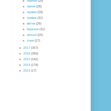
►
серпня
(20)
►
липня
(28)
►
червня
(29)
►
травня
(31)
►
квітня
(26)
►
березня
(31)
►
лютого
(25)
►
січня
(27)
►
2017
(357)
►
2016
(393)
►
2015
(242)
►
2014
(178)
►
2013
(17)