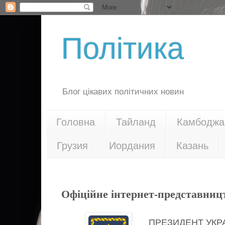
Політика
Блог цікавих політичних новин
Головна
Тайланд
Камбоджа
Грузия
Иордания
Казань
08.10.18
Офіційне інтернет-представниц
ПРЕЗИДЕНТ УКР