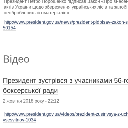
Президент Петро Порошенко підписав Закон «Про внесенн
актів України щодо збереження українських лісів та запо
необроблених лісоматеріалів».
http://www.president.gov.ua/news/prezident-pidpisav-zakon-
50154
Відео
Президент зустрівся з учасниками 56-г
боксерської ради
2 жовтня 2018 року - 22:12
http://www.president.gov.ua/videos/prezident-zustrivsya-z-u
vsesvitnoy-1034