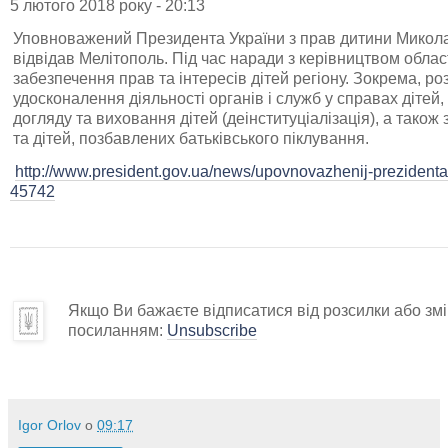
5 лютого 2018 року - 20:13
Уповноважений Президента України з прав дитини Микола
відвідав Мелітополь. Під час наради з керівництвом обла
забезпечення прав та інтересів дітей регіону. Зокрема, ро
удосконалення діяльності органів і служб у справах дітей
догляду та виховання дітей (деінституціалізація), а також
та дітей, позбавлених батьківського піклування.
http://www.president.gov.ua/news/upovnovazhenij-prezidenta-u
45742
Якщо Ви бажаєте відписатися від розсилки або змін
посиланням:
Unsubscribe
Igor Orlov
о
09:17