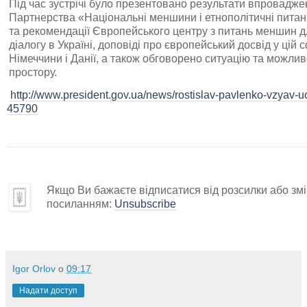
Під час зустрічі було презентовано результати впровадж
Партнерства «Національні меншини і етнополітичні питанн
та рекомендації Європейського центру з питань меншин 
діалогу в Україні, доповіді про європейський досвід у цій 
Німеччини і Данії, а також обговорено ситуацію та можлив
простору.
http://www.president.gov.ua/news/rostislav-pavlenko-vzyav-u
45790
Якщо Ви бажаєте відписатися від розсилки або змін
посиланням:
Unsubscribe
Igor Orlov
о
09:17
Надати доступ