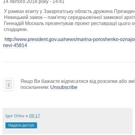
14 лютого 2018 року - 14:41
У рамках візиту у Закарпатську область дружина Презид
Невицький замок – пам'ятку середньовічної замкової архі
Геннадій Москаль презентував проект реставрації цього об
спадщини.
http://www.president.gov.ua/news/marina-poroshenko-oznajom
nevi-45814
Якщо Ви бажаєте відписатися від розсилки або змін
посиланням:
Unsubscribe
Igor Orlov
о
09:17
Надати доступ