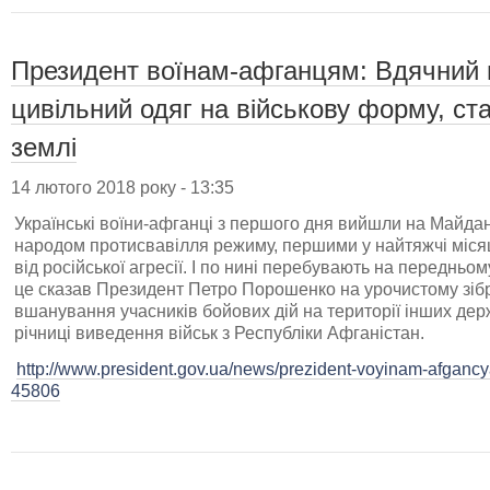
Президент воїнам-афганцям: Вдячний в
цивільний одяг на військову форму, ста
землі
14 лютого 2018 року - 13:35
Українські воїни-афганці з першого дня вийшли на Майдан
народом протисвавілля режиму, першими у найтяжчі місяці
від російської агресії. І по нині перебувають на передньо
це сказав Президент Петро Порошенко на урочистому зіб
вшанування учасників бойових дій на території інших держ
річниці виведення військ з Республіки Афганістан.
http://www.president.gov.ua/news/prezident-voyinam-afgancy
45806