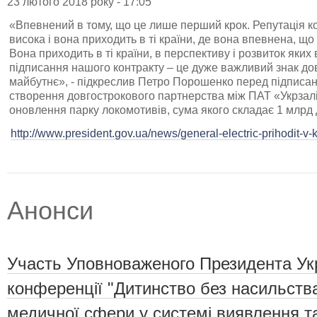
23 лютого 2018 року - 17:05
«Впевнений в тому, що це лише перший крок. Репутація ком
висока і вона приходить в ті країни, де вона впевнена, що
Вона приходить в ті країни, в перспективу і розвиток яких 
підписання нашого контракту – це дуже важливий знак довір
майбутнє», - підкреслив Петро Порошенко перед підписа
створення довгострокового партнерства між ПАТ «Укрзаліз
оновлення парку локомотивів, сума якого складає 1 млрд
http://www.president.gov.ua/news/general-electric-prihodit-v-
Анонси
Участь Уповноваженого Президента Укр
конференції "Дитинство без насильства
медичної сфери у системі виявлення т