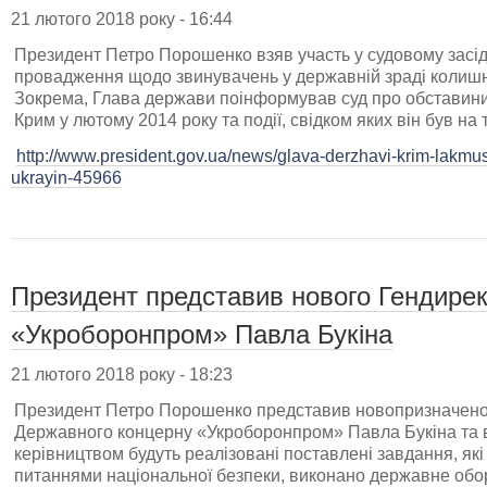
21 лютого 2018 року - 16:44
Президент Петро Порошенко взяв участь у судовому засіда
провадження щодо звинувачень у державній зраді колиш
Зокрема, Глава держави поінформував суд про обставини 
Крим у лютому 2014 року та події, свідком яких він був на 
http://www.president.gov.ua/news/glava-derzhavi-krim-lakm
ukrayin-45966
Президент представив нового Гендире
«Укроборонпром» Павла Букіна
21 лютого 2018 року - 18:23
Президент Петро Порошенко представив новопризначено
Державного концерну «Укроборонпром» Павла Букіна та 
керівництвом будуть реалізовані поставлені завдання, які
питаннями національної безпеки, виконано державне обо