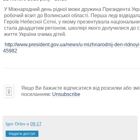
У Міжнародний день рідної мови дружина Президента Ук
робочий візит до Волинської області. Перша леді відвідал
Героїв Небесної Сотні, у якому презентувала національн
стала двадцятим регіоном, школярі якого долучилися до 
життя України очима дітей.
http://www.president.gov.ua/news/u-mizhnarodnij-den-ridnoyi
45982
Якщо Ви бажаєте відписатися від розсилки або змін
посиланням:
Unsubscribe
Igor Orlov
о
09:17
Надати доступ