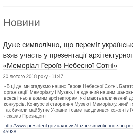
Новини
Дуже символічно, що переміг українсь
взяв участь у презентації архітектурн
«Меморіал Героїв Небесної Сотні»
20 лютого 2018 року - 11:47
«В ці дні ми згадуємо наших Героїв Небесної Сотні. Багато
організації Меморіалу і Музею, і я вдячний нашим шанов
всесвітньо відомим архітекторам, які мають величезний до
конкурсів. Конкурс зі створення Музею і Меморіалу, який 
так бачили майбутнє України і саме так дивився кожен із Г
- сказав Президент.
http://www.president.gov.ua/news/duzhe-simvolichno-sho-pere
45938