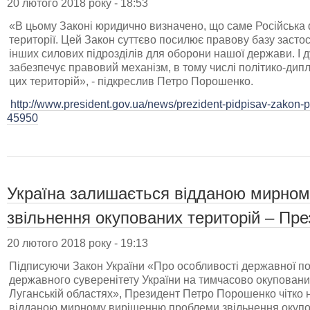
20 лютого 2018 року - 18:53
«В цьому Законі юридично визначено, що саме Російська
території. Цей Закон суттєво посилює правову базу засто
інших силових підрозділів для оборони нашої держави. І 
забезпечує правовий механізм, в тому числі політико-д
цих територій», - підкреслив Петро Порошенко.
http://www.president.gov.ua/news/prezident-pidpisav-zakon-pr
45950
Україна залишається відданою мирно
звільнення окупованих територій – Пр
20 лютого 2018 року - 19:13
Підписуючи Закон України «Про особливості державної по
державного суверенітету України на тимчасово окупованих
Луганській областях», Президент Петро Порошенко чітко 
відданою мирному вирішенню проблеми звільнення окупо