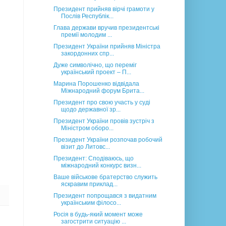
Президент прийняв вірчі грамоти у
Послів Республік...
Глава держави вручив президентські
премії молодим ...
Президент України прийняв Міністра
закордонних спр...
Дуже символічно, що переміг
український проект – П...
Марина Порошенко відвідала
Міжнародний форум Брита...
Президент про свою участь у суді
щодо державної зр...
Президент України провів зустріч з
Міністром оборо...
Президент України розпочав робочий
візит до Литовс...
Президент: Сподіваюсь, що
міжнародний конкурс визн...
Ваше військове братерство служить
яскравим приклад...
Президент попрощався з видатним
українським філосо...
Росія в будь-який момент може
загострити ситуацію ...