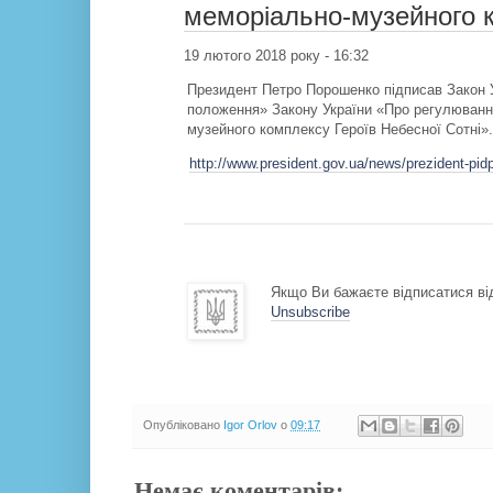
меморіально-музейного к
19 лютого 2018 року - 16:32
Президент Петро Порошенко підписав Закон У
положення» Закону України «Про регулюванн
музейного комплексу Героїв Небесної Сотні».
http://www.president.gov.ua/news/prezident-p
Якщо Ви бажаєте відписатися від
Unsubscribe
Опубліковано
Igor Orlov
о
09:17
Немає коментарів: