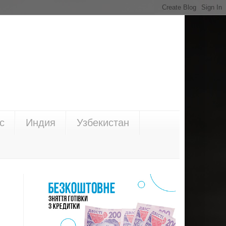
с
Индия
Узбекистан