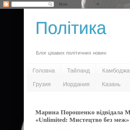
Політика
Блог цікавих політичних новин
Головна
Тайланд
Камбоджа
Грузия
Иордания
Казань
20.02.18
Марина Порошенко відвідала М
«Unlimited: Мистецтво без меж»