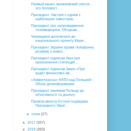
Первый канал: кремлевский список -
это Холокост - ...
Президент: Австрія є одним з
найбільших інвесторів...
Президент про запровадження
телемедицини: Об'єднав...
Черкащина долучилася до
національного проекту Мари...
Президент України провів телефонну
розмову з новоо...
Президент підписав Указ про
призначення стипендій ...
Президент підписав Закон «Про
аудит фінансової зві...
«Химиотрассы» НАТО над Польшей -
Обзор дезинформации
Президент закликав Польщу до
об'єктивності та діалогу
Прем'єр-міністр Естонії подякував
Президенту Украї...
►
січня
(27)
►
2017
(357)
►
2016
(393)