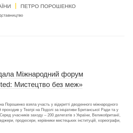
АЇНИ
ПЕТРО ПОРОШЕНКО
дставництво
дала Міжнародний форум
ited: Мистецтво без меж»
а Порошенко взяла участь у відкритті дводенного міжнародного
 проходив у Театрі на Подолі за ініціативи Британської Ради та у
еред учасників заходу – 200 делегатів з України, Великобританії,
енеджери, продюсери, керівники мистецьких інституцій, хореографи,