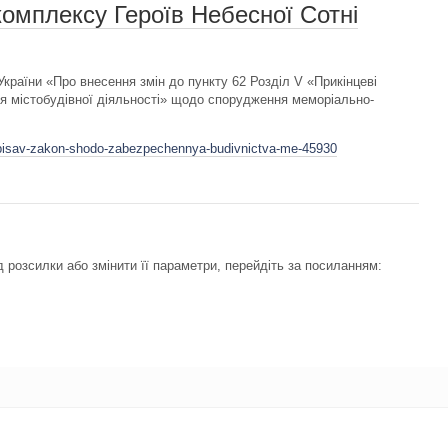
омплексу Героїв Небесної Сотні
країни «Про внесення змін до пункту 62 Розділ V «Прикінцеві
я містобудівної діяльності» щодо спорудження меморіально-
idpisav-zakon-shodo-zabezpechennya-budivnictva-me-45930
 розсилки або змінити її параметри, перейдіть за посиланням: