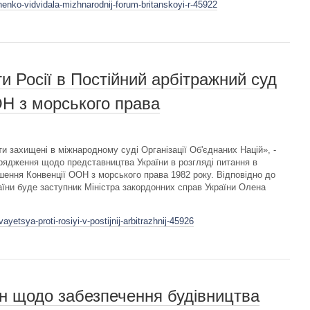
enko-vidvidala-mizhnarodnij-forum-britanskoyi-r-45922
и Росії в Постійний арбітражний суд
ОН з морського права
 захищені в міжнародному суді Організації Об'єднаних Націй», -
рядження щодо представництва України в розгляді питання в
ення Конвенції ООН з морського права 1982 року. Відповідно до
аїни буде заступник Міністра закордонних справ України Олена
yetsya-proti-rosiyi-v-postijnij-arbitrazhnij-45926
н щодо забезпечення будівництва