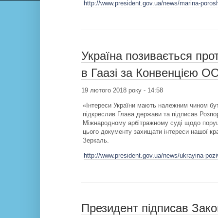
http://www.president.gov.ua/news/marina-porosh
Україна позивається прот
в Гаазі за Конвенцією О
19 лютого 2018 року - 14:58
«Інтереси України мають належним чином бути
підкреслив Глава держави та підписав Розпо
Міжнародному арбітражному суді щодо поруш
цього документу захищати інтереси нашої кр
Зеркаль.
http://www.president.gov.ua/news/ukrayina-poziva
Президент підписав Зако