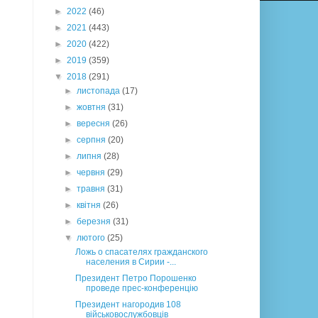
►
2022
(46)
►
2021
(443)
►
2020
(422)
►
2019
(359)
▼
2018
(291)
►
листопада
(17)
►
жовтня
(31)
►
вересня
(26)
►
серпня
(20)
►
липня
(28)
►
червня
(29)
►
травня
(31)
►
квітня
(26)
►
березня
(31)
▼
лютого
(25)
Ложь о спасателях гражданского
населения в Сирии -...
Президент Петро Порошенко
проведе прес-конференцію
Президент нагородив 108
військовослужбовців