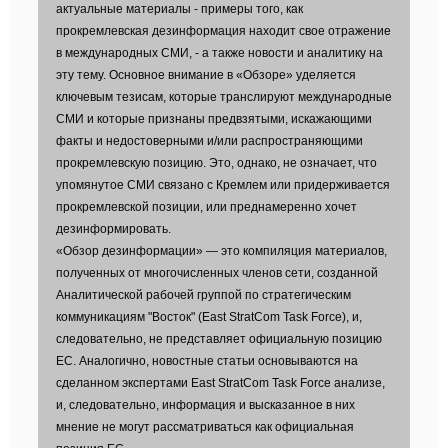
актуальные материалы - примеры того, как
прокремлевская дезинформация находит свое отражение
в международных СМИ, - а также новости и аналитику на
эту тему. Основное внимание в «Обзоре» уделяется
ключевым тезисам, которые транслируют международные
СМИ и которые признаны предвзятыми, искажающими
факты и недостоверными и/или распространяющими
прокремлевскую позицию. Это, однако, не означает, что
упомянутое СМИ связано с Кремлем или придерживается
прокремлевской позиции, или преднамеренно хочет
дезинформировать.
«Обзор дезинформации» — это компиляция материалов,
полученных от многочисленных членов сети, созданной
Аналитической рабочей группой по стратегическим
коммуникациям "Восток" (East StratCom Task Force), и,
следовательно, не представляет официальную позицию
ЕС. Аналогично, новостные статьи основываются на
сделанном экспертами East StratCom Task Force анализе,
и, следовательно, информация и высказанное в них
мнение не могут рассматриваться как официальная