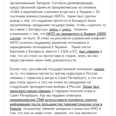
организованные Западом. Согласно дезинформации,
представленной одним из прокремлевских источников,
«США и европейские союзники вторглись в Украину с 10
тысячами военнослужащих НАТО», также был сделан
вывод о том, что недавние протесты в Беларуси были
организованы западными государствами, чтобы «сделать то
же самое с Беларусью»
здесь
и
здесь
. Конечно,
упоминания о том, что
НАТО не направляло в Украину 10000
солдат
, не было. В ответ на российско-украинский конфликт
НАТО усилило поддержку развитию потенциала и
наращиванию потенциала в Украине . Также посол
Британии в Беларуси, вместе с США и ЕС,
был обвинен
в
том, что он стоял за протестами в стране, опять же без
представления каких-либо доказательств.
Более того, российский государственный телеканал
указал
на то, что мирные протесты против коррупции в России
связаны с терактом в метро в Санкт-Петербурге, и что это
два этапа одного и того же плана по нападению на
следующие президентские выборы в России.
Запад был
непосредственно обвинен
в террористической атаке в
Санкт-Петербурге. Как мы недавно отмечали,
прокремлевские СМИ использовали подобную ложную
информацию после большинства террористических атак в
Европе
, по-разному обвиняя западные страны или НПО в
том, что они за ними стоят, заявляя, что они являются