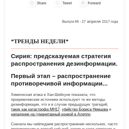
Share
Tweet
Forward
апреля
Выпуск 66 - 27
2017 года
*ТРЕНДЫ НЕДЕЛИ*
Сирия: предсказуемая стратегия
распространения дезинформации.
Первый этап – распространение
противоречивой информации...
Химическая атака в Хан-Шейхуне показала, что
прокремлевские источники используют те же методы
дезинформации, что и в случае предыдущих трагедий,
таких как катастрофа MH17
,
убийство Бориса Немцова
и
нападение на гуманитарный конвой в Алеппо
.
Сначала мы наблюдаем распространение нескольких, часто
противоречивых версий событий, которые сеют смятение и