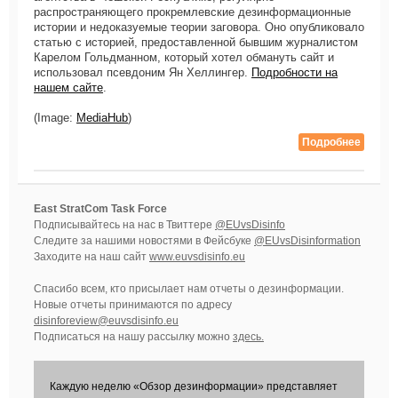
распространяющего прокремлевские дезинформационные
истории и недоказуемые теории заговора. Оно опубликовало
статью с историей, предоставленной бывшим журналистом
Карелом Гольдманном, который хотел обмануть сайт и
использовал псевдоним Ян Хеллингер.
Подробности на
нашем сайте
.
(Image:
MediaHub
)
Подробнее
East StratCom Task Force
Подписывайтесь на нас в Твиттере
@EUvsDisinfo
Следите за нашими новостями в Фейсбуке
@EUvsDisinformation
Заходите на наш сайт
www.euvsdisinfo.eu
Спасибо всем, кто присылает нам отчеты о дезинформации.
Новые отчеты принимаются по адресу
disinforeview@euvsdisinfo.eu
Подписаться на нашу рассылку можно
здесь.
Каждую неделю «Обзор дезинформации» представляет