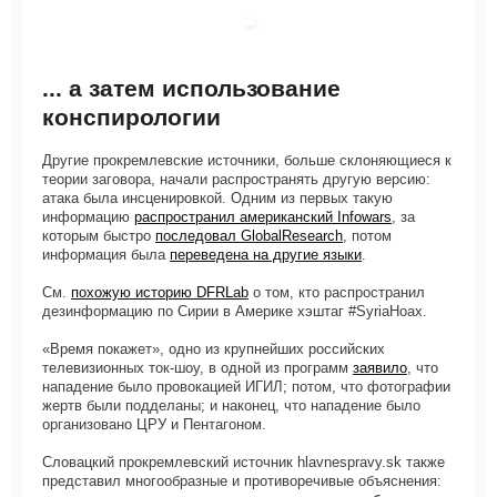
... а затем использование
конспирологии
Другие прокремлевские источники, больше склоняющиеся к
теории заговора, начали распространять другую версию:
атака была инсценировкой. Одним из первых такую
информацию
распространил американский Infowars
, за
которым быстро
последовал GlobalResearch
, потом
информация была
переведена на другие языки
.
См.
похожую историю DFRLab
о том, кто распространил
дезинформацию по Сирии в Америке хэштаг #SyriaHoax.
«Время покажет», одно из крупнейших российских
телевизионных ток-шоу, в одной из программ
заявило
, что
нападение было провокацией ИГИЛ; потом, что фотографии
жертв были подделаны; и наконец, что нападение было
организовано ЦРУ и Пентагоном.
Словацкий прокремлевский источник hlavnespravy.sk также
представил многообразные и противоречивые объяснения: