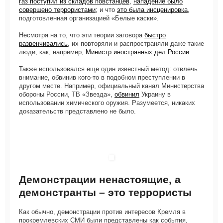
газ поступил из складов повстанцев
,
нападение было
совершено террористами
; и что
это была инсценировка
,
подготовленная организацией «Белые каски».
Несмотря на то, что эти теории заговора
быстро
развенчивались
, их повторяли и распространяли даже такие
люди, как, например,
Министр иностранных дел России
.
Также использовался еще один известный метод: отвлечь
внимание, обвинив кого-то в подобном преступлении в
другом месте. Например, официальный канал Министерства
обороны России, ТВ «Звезда»,
обвинил
Украину в
использовании химического оружия. Разумеется, никаких
доказательств представлено не было.
Демонстрации ненастоящие, а
демонстранты – это террористы
Как обычно, демонстрации против интересов Кремля в
прокремлевских СМИ были представлены как события,