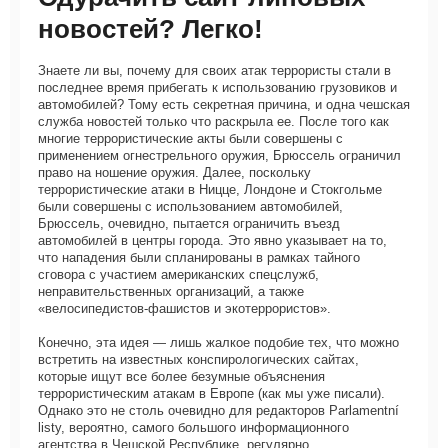
новостей? Легко!
Знаете ли вы, почему для своих атак террористы стали в
последнее время прибегать к использованию грузовиков и
автомобилей? Тому есть секретная причина, и одна чешская
служба новостей только что раскрыла ее. После того как
многие террористические акты были совершены с
применением огнестрельного оружия, Брюссель ограничил
право на ношение оружия. Далее, поскольку
террористические атаки в Ницце, Лондоне и Стокгольме
были совершены с использованием автомобилей,
Брюссель, очевидно, пытается ограничить въезд
автомобилей в центры города. Это явно указывает на то,
что нападения были спланированы в рамках тайного
сговора с участием американских спецслужб,
неправительственных организаций, а также
«велосипедистов-фашистов и экотеррористов».
Конечно, эта идея — лишь жалкое подобие тех, что можно
встретить на известных конспирологических сайтах,
которые ищут все более безумные объяснения
террористическим атакам в Европе (как мы уже писали).
Однако это не столь очевидно для редакторов Parlamentní
listy, вероятно, самого большого информационного
агентства в Чешской Республике, регулярно