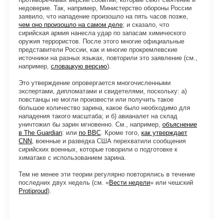
недоверие. Так, например, Министерство обороны России
заявило, что нападение произошло на пять часов позже,
чем оно произошло на самом деле
; и сказало, что
сирийская армия нанесла удар по запасам химического
оружия террористов. После этого многие официальные
представители России, как и многие прокремлевские
источники на разных языках, повторили это заявление (см.,
например,
словацкую версию
).
Это утверждение опровергается многочисленными
экспертами, дипломатами и свидетелями, поскольку: а)
повстанцы не могли произвести или получить такое
большое количество зарина, какое было необходимо для
нападения такого масштаба; и б) авианалет на склад
уничтожил бы зарин мгновенно. См., например,
объяснение
в The Guardian
: или
по BBC
. Кроме того,
как утверждает
CNN
, военные и разведка США перехватили сообщения
сирийских военных, которые говорили о подготовке к
химатаке с использованием зарина.
Тем не менее эти теории регулярно повторялись в течение
последних двух недель (см. «
Вести недели
» или чешский
Protiproud
).