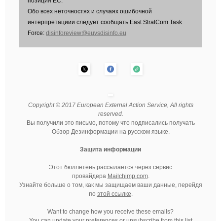
позиция ЕС.
Обо всех неточностях и случаях ошибочной
интерпретациии следует сообщать East StratCom Task
Force:
disinforeview@euvsdisinfo.eu
Copyright © 2017 European External Action Service, All rights
reserved.
Вы получили это письмо, потому что подписались получать
Обзор Дезинформации на русском языке.
Защита информации
Этот бюллетень рассылается через сервис
провайдера
Mailchimp.com
.
Узнайте больше о том, как мы защищаем ваши данные, перейдя
по
этой ссылке
.
Want to change how you receive these emails?
You can
update your preferences
or
unsubscribe from this list