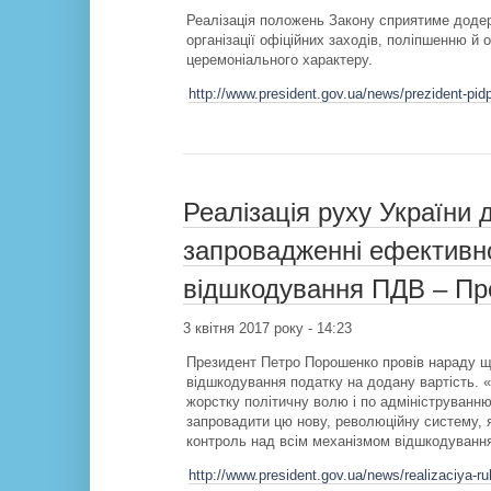
Реалізація положень Закону сприятиме доде
організації офіційних заходів, поліпшенню й 
церемоніального характеру.
http://www.president.gov.ua/news/prezident-p
Реалізація руху України д
запровадженні ефективно
відшкодування ПДВ – Пр
3 квітня 2017 року - 14:23
Президент Петро Порошенко провів нараду що
відшкодування податку на додану вартість.
жорстку політичну волю і по адмініструванню
запровадити цю нову, революційну систему, 
контроль над всім механізмом відшкодування
http://www.president.gov.ua/news/realizaciya-r