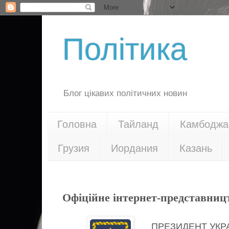
Політика
Блог цікавих політичних новин
Головна
Тайланд
Камбоджа
Грузия
Иордания
Казань
04.04.17
Офіційне інтернет-представниц
ПРЕЗИДЕНТ УКР