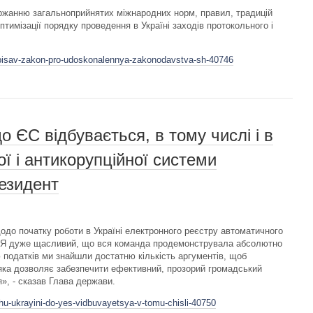
ржанню загальноприйнятих міжнародних норм, правил, традицій
оптимізації порядку проведення в Україні заходів протокольного і
idpisav-zakon-pro-udoskonalennya-zakonodavstva-sh-40746
о ЄС відбувається, в тому числі і в
ї і антикорупційної системи
езидент
до початку роботи в Україні електронного реєстру автоматичного
 «Я дуже щасливий, що вся команда продемонструвала абсолютно
 податків ми знайшли достатню кількість аргументів, щоб
яка дозволяє забезпечити ефективний, прозорий громадський
», - сказав Глава держави.
uhu-ukrayini-do-yes-vidbuvayetsya-v-tomu-chisli-40750