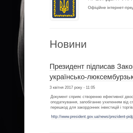
Офіційне інтернет-пре
Новини
Президент підписав Зак
українсько-люксембурзьк
3 квітня 2017 року - 11:05
Документ сприяє створенню ефективної двост
оподаткування, запобіганню ухиленням від с
перешкод для закордонних інвестицій і торгів
http://www.president.gov.ua/news/prezident-pid