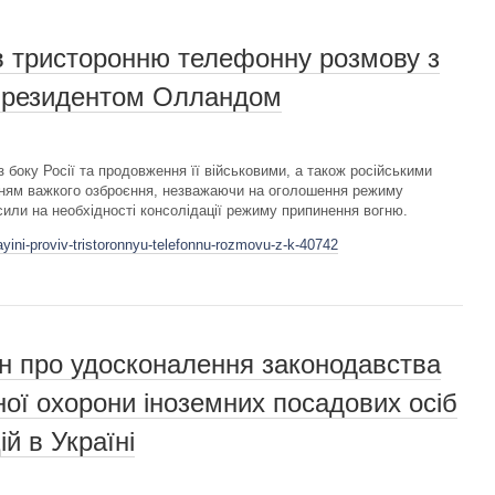
в тристоронню телефонну розмову з
Президентом Олландом
боку Росії та продовження її військовими, а також російськими
анням важкого озброєння, незважаючи на оголошення режиму
сили на необхідності консолідації режиму припинення вогню.
ayini-proviv-tristoronnyu-telefonnu-rozmovu-z-k-40742
н про удосконалення законодавства
ої охорони іноземних посадових осіб
й в Україні