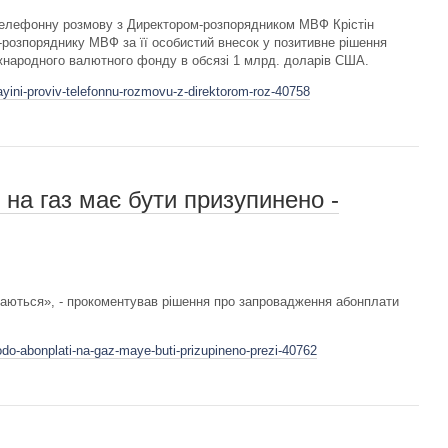
телефонну розмову з Директором-розпорядником МВФ Крістін
розпоряднику МВФ за її особистий внесок у позитивне рішення
жнародного валютного фонду в обсязі 1 млрд. доларів США.
ayini-proviv-telefonnu-rozmovu-z-direktorom-roz-40758
на газ має бути призупинено -
маються», - прокоментував рішення про запровадження абонплати
do-abonplati-na-gaz-maye-buti-prizupineno-prezi-40762