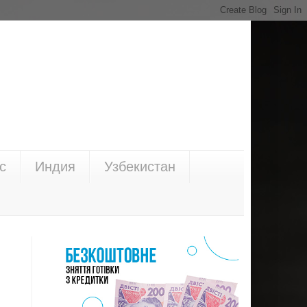
с
Индия
Узбекистан