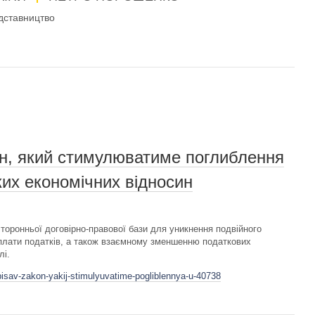
дставництво
он, який стимулюватиме поглиблення
их економічних відносин
оронньої договірно-правової бази для уникнення подвійного
плати податків, а також взаємному зменшенню податкових
лі.
pisav-zakon-yakij-stimulyuvatime-pogliblennya-u-40738