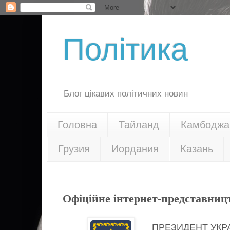
Політика
Блог цікавих політичних новин
Головна
Тайланд
Камбоджа
Грузия
Иордания
Казань
30.04.17
Офіційне інтернет-представниц
ПРЕЗИДЕНТ УКР