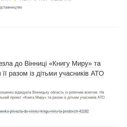
дставництво
зла до Вінниці «Книгу Миру» та
її разом із дітьми учасників АТО
ошенко відвідала Вінницьку область із робочим візитом. На
льний проект «Книга Миру» та разом із дітьми учасників АТО
enko-privezla-do-vinnici-knigu-miru-ta-prodovzh-41182