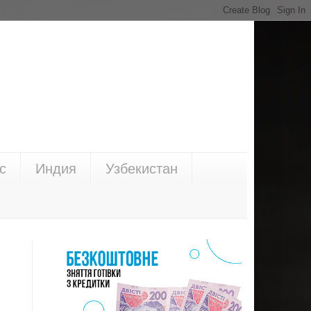
с
Индия
Узбекистан