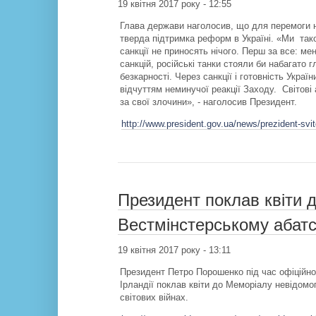
19 квітня 2017 року - 12:55
Глава держави наголосив, що для перемоги н
тверда підтримка реформ в Україні. «Ми тако
санкції не приносять нічого. Перш за все: ме
санкцій, російські танки стояли би набагато 
безкарності. Через санкції і готовність Украї
відчуттям неминучої реакції Заходу. Світові 
за свої злочини», - наголосив Президент.
http://www.president.gov.ua/news/prezident-svito
Президент поклав квіти 
Вестмінстерському абатс
19 квітня 2017 року - 13:11
Президент Петро Порошенко під час офіційног
Ірландії поклав квіти до Меморіалу невідомо
світових війнах.