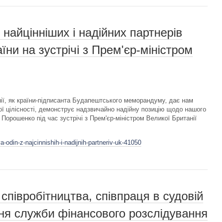
 найцінніших і надійних партнерів
їни на зустрічі з Прем'єр-міністром
ії, як країни-підписанта Будапештського меморандуму, дає нам
ної цілісності, демонструє надзвичайно надійну позицію щодо нашого
 Порошенко під час зустрічі з Прем'єр-міністром Великої Британії
a-odin-z-najcinnishih-i-nadijnih-partneriv-uk-41050
співробітництва, співпраця в судовій
ня служби фінансового розслідування