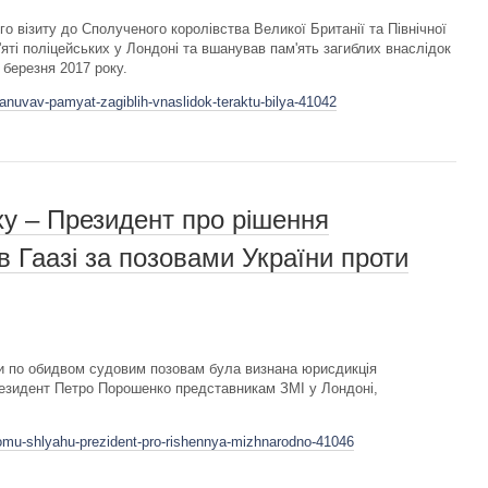
о візиту до Сполученого королівства Великої Британії та Північної
'яті поліцейських у Лондоні та вшанував пам'ять загиблих внаслідок
 березня 2017 року.
anuvav-pamyat-zagiblih-vnaslidok-teraktu-bilya-41042
у – Президент про рішення
 Гаазі за позовами України проти
ли по обидвом судовим позовам була визнана юрисдикція
резидент Петро Порошенко представникам ЗМІ у Лондоні,
nomu-shlyahu-prezident-pro-rishennya-mizhnarodno-41046