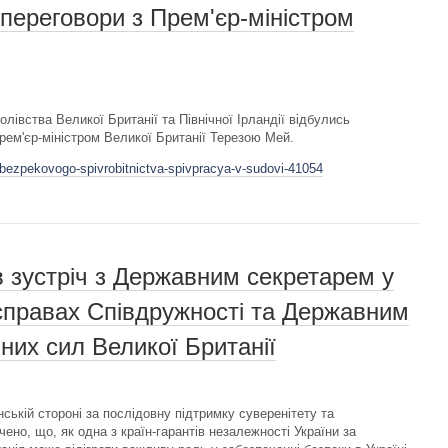
 переговори з Прем'єр-міністром
олівства Великої Британії та Північної Ірландії відбулись
ем'єр-міністром Великої Британії Терезою Мей.
-bezpekovogo-spivrobitnictva-spivpracya-v-sudovi-41054
в зустріч з Державним секретарем у
справах Співдружності та Державним
них сил Великої Британії
ській стороні за послідовну підтримку суверенітету та
чено, що, як одна з країн-гарантів незалежності України за