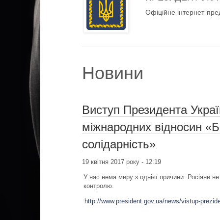
Офіційне інтернет-пре
Новини
Виступ Президента Україн
міжнародних відносин «Бі
солідарність»
19 квітня 2017 року - 12:19
У нас нема миру з однієї причини: Росіяни не
контролю.
http://www.president.gov.ua/news/vistup-prezide