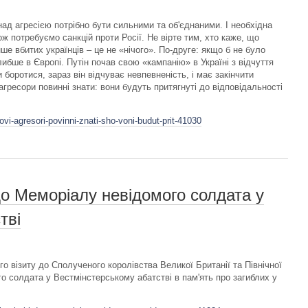
ад агресією потрібно бути сильними та об'єднаними. І необхідна
ж потребуємо санкцій проти Росії. Не вірте тим, хто каже, що
нше вбитих українців – це не «нічого». По-друге: якщо б не було
глибше в Європі. Путін почав свою «кампанію» в Україні з відчуття
ни боротися, зараз він відчуває невпевненість, і має закінчити
агресори повинні знати: вони будуть притягнуті до відповідальності
vi-agresori-povinni-znati-sho-voni-budut-prit-41030
до Меморіалу невідомого солдата у
тві
о візиту до Сполученого королівства Великої Британії та Північної
го солдата у Вестмінстерському абатстві в пам'ять про загиблих у