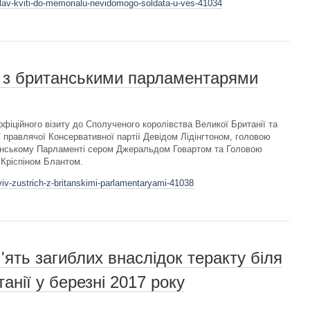
klav-kviti-do-memorialu-nevidomogo-soldata-u-ves-41034
ч з британськими парламентарями
фіційного візиту до Сполученого королівства Великої Британії та
ії правлячої Консервативної партії Девідом Лідінгтоном, головою
итанському Парламенті сером Джеральдом Говартом та Головою
 Кріспіном Блантом.
viv-zustrich-z-britanskimi-parlamentaryami-41038
ять загиблих внаслідок теракту біля
нії у березні 2017 року