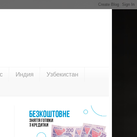
с
Индия
Узбекистан