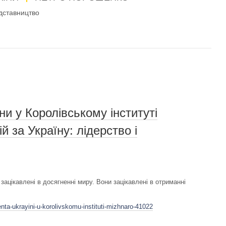
дставництво
и у Королівському інституті
й за Україну: лідерство і
 зацікавлені в досягненні миру. Вони зацікавлені в отриманні
nta-ukrayini-u-korolivskomu-instituti-mizhnaro-41022