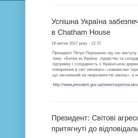
Успішна Україна забезпеч
в Chatham House
19 квітня 2017 року - 12:37
Президент Петро Порошенко під час виступу 
тему: «Битва за Україну: лідерство та соліда
підтримку і солідарність з Українською держа
повернення в світ неповаги і «навмисних тери
що заснований на «верховенстві закону», а н
http://www.president.gov.ua/news/uspishna-ukra
Президент: Світові агрес
притягнуті до відповідаль