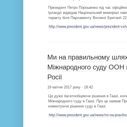
Президент Петро Порошенко під час офіційног
Ірландії відвідав Національний меморіал пам
теракту біля Парламенту Великої Британії 22
http://www.president.gov.ua/news/prezident-vsh
Ми на правильному шлях
Міжнародного суду ООН в
Росії
19 квітня 2017 року - 18:42
Це дуже багатообіцяюче рішення в Гаазі, ко
Міжнародного суду в Гаазі. Про це заявив П
коментуючи рішення суду в Гаазі.
http://www.president.gov.ua/news/mi-na-pravil