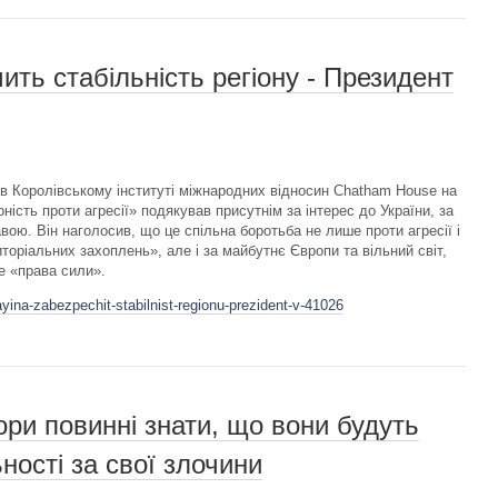
ить стабільність регіону - Президент
в Королівському інституті міжнародних відносин Chatham House на
рність проти агресії» подякував присутнім за інтерес до України, за
вою. Він наголосив, що це спільна боротьба не лише проти агресії і
торіальних захоплень», але і за майбутнє Європи та вільний світ,
е «права сили».
yina-zabezpechit-stabilnist-regionu-prezident-v-41026
ори повинні знати, що вони будуть
ності за свої злочини