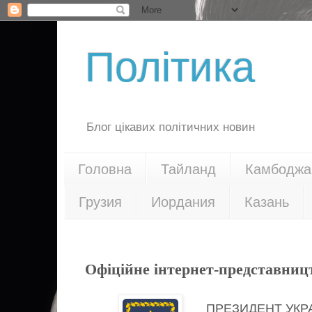
Політика
Блог цікавих політичних новин
Головна
Тайланд
Камбоджа
Грузия
Иордания
Казань
20.04.17
Офіційне інтернет-представниц
ПРЕЗИДЕНТ УКР