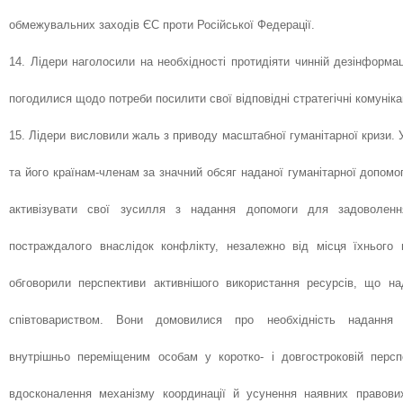
обмежувальних заходів ЄС проти Російської Федерації.
14. Лідери наголосили на необхідності протидіяти чинній дезінформаці
погодилися щодо потреби посилити свої відповідні стратегічні комуніка
15. Лідери висловили жаль з приводу масштабної гуманітарної кризи.
та його країнам-членам за значний обсяг наданої гуманітарної допом
активізувати свої зусилля з надання допомоги для задоволенн
постраждалого внаслідок конфлікту, незалежно від місця їхнього 
обговорили перспективи активнішого використання ресурсів, що н
співтовариством. Вони домовилися про необхідність надання 
внутрішньо переміщеним особам у коротко- і довгостроковій персп
вдосконалення механізму координації й усунення наявних правових