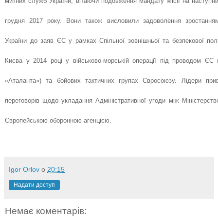
митних служб України, вітаючи подовження мандату Місії на наступни
грудня 2017 року. Вони також висловили задоволення зростанням
України до заяв ЄС у рамках Спільної зовнішньої та безпекової пол
Києва у 2014 році у військово-морській операції під проводом Є
«Аталанта») та бойових тактичних групах Євросоюзу. Лідери прив
переговорів щодо укладання Адміністративної угоди між Міністерств
Європейською оборонною агенцією.
Igor Orlov
о
20:15
Надати доступ
Немає коментарів: