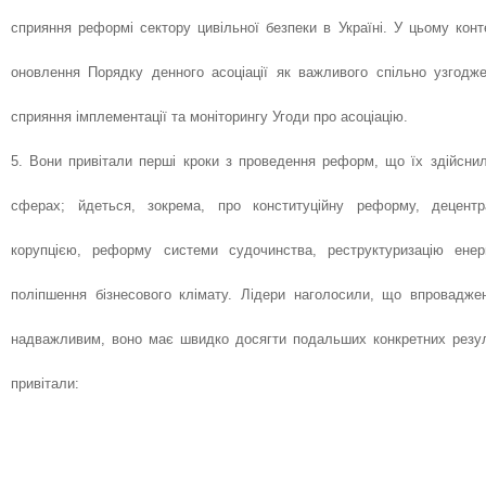
сприяння реформі сектору цивільної безпеки в Україні. У цьому конт
оновлення Порядку денного асоціації як важливого спільно узгодж
сприяння імплементації та моніторингу Угоди про асоціацію.
5. Вони привітали перші кроки з проведення реформ, що їх здійсни
сферах; йдеться, зокрема, про конституційну реформу, децентр
корупцією, реформу системи судочинства, реструктуризацію енер
поліпшення бізнесового клімату. Лідери наголосили, що впровадж
надважливим, воно має швидко досягти подальших конкретних резул
привітали: