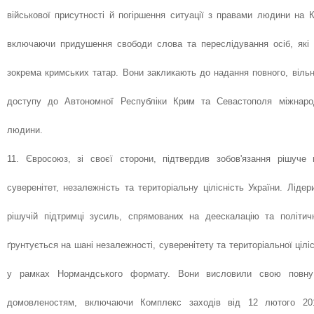
військової присутності й погіршення ситуації з правами людини на К
включаючи придушення свободи слова та переслідування осіб, які
зокрема кримських татар. Вони закликають до надання повного, вільн
доступу до Автономної Республіки Крим та Севастополя міжнаро
людини.
11. Євросоюз, зі своєї сторони, підтвердив зобов'язання рішуче 
суверенітет, незалежність та територіальну цілісність України. Ліде
рішучій підтримці зусиль, спрямованих на деескалацію та політич
ґрунтується на шані незалежності, суверенітету та територіальної цілі
у рамках Нормандського формату. Вони висловили свою повну
домовленостям, включаючи Комплекс заходів від 12 лютого 201