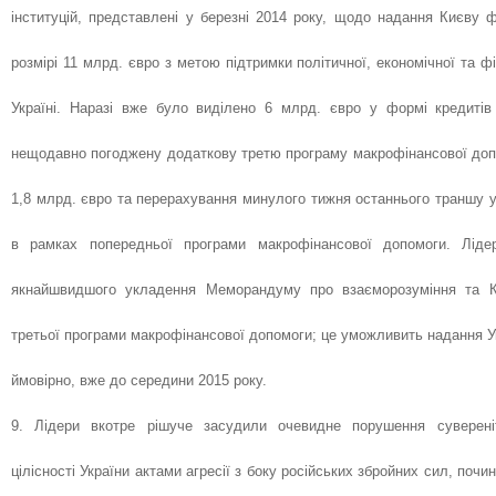
інституцій, представлені у березні 2014 року, щодо надання Києву ф
розмірі 11 млрд. євро з метою підтримки політичної, економічної та фі
Україні. Наразі вже було виділено 6 млрд. євро у формі кредитів
нещодавно погоджену додаткову третю програму макрофінансової допом
1,8 млрд. євро та перерахування минулого тижня останнього траншу у
в рамках попередньої програми макрофінансової допомоги. Лід
якнайшвидшого укладення Меморандуму про взаєморозуміння та К
третьої програми макрофінансової допомоги; це уможливить надання У
ймовірно, вже до середини 2015 року.
9. Лідери вкотре рішуче засудили очевидне порушення сувереніт
цілісності України актами агресії з боку російських збройних сил, поч