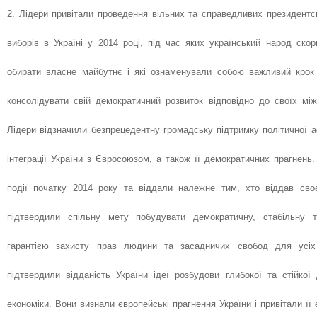
2. Лідери привітали проведення вільних та справедливих президентс
виборів в Україні у 2014 році, під час яких український народ ско
обирати власне майбутнє і які ознаменували собою важливий крок 
консолідувати свій демократичний розвиток відповідно до своїх між
Лідери відзначили безпрецедентну громадську підтримку політичної ас
інтеграції України з Євросоюзом, а також її демократичних прагнень.
події початку 2014 року та віддали належне тим, хто віддав сво
підтвердили спільну мету побудувати демократичну, стабільну 
гарантією захисту прав людини та засадничих свобод для усіх 
підтвердили відданість України ідеї розбудови глибокої та стійкої 
економіки. Вони визнали європейські прагнення України і привітали її 