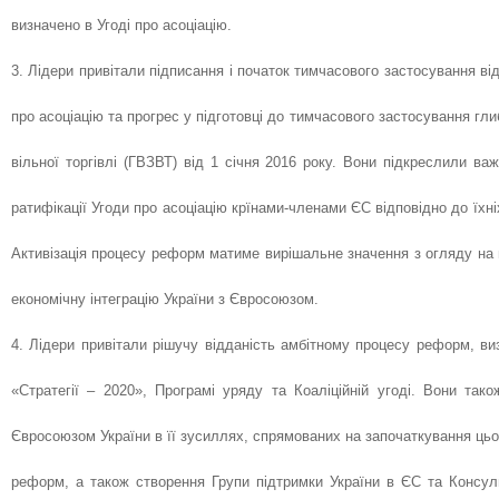
визначено в Угоді про асоціацію.
3. Лідери привітали підписання і початок тимчасового застосування ві
про асоціацію та прогрес у підготовці до тимчасового застосування гли
вільної торгівлі (ГВЗВТ) від 1 січня 2016 року. Вони підкреслили в
ратифікації Угоди про асоціацію крїнами-членами ЄС відповідно до їхні
Активізація процесу реформ матиме вирішальне значення з огляду на 
економічну інтеграцію України з Євросоюзом.
4. Лідери привітали рішучу відданість амбітному процесу реформ, ви
«Стратегії – 2020», Програмі уряду та Коаліційній угоді. Вони тако
Євросоюзом України в її зусиллях, спрямованих на започаткування ць
реформ, а також створення Групи підтримки України в ЄС та Консуль