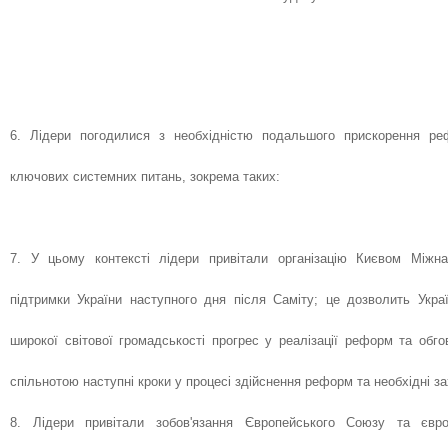
6. Лідери погодилися з необхідністю подальшого прискорення ре
ключових системних питань, зокрема таких:
7. У цьому контексті лідери привітали організацію Києвом Міжна
підтримки України наступного дня після Саміту; це дозволить Укра
широкої світової громадськості прогрес у реалізації реформ та обг
спільнотою наступні кроки у процесі здійснення реформ та необхідні за
8. Лідери привітали зобов'язання Європейського Союзу та євро