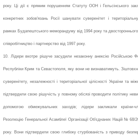
року. Ці дії є прямим порушенням Статуту ООН і Гельсінського зак
конкретних зобов'язань Росії шанувати суверенітет і територіальну
рамках Будапештського меморандуму від 1994 року та двостороннього
співробітництво і партнерство від 1997 року.
10. Лідери вкотре рішуче засудили незаконну анексію Російською 
Республіки Крим та Севастополя, яку вони не визнаватимуть. Зіштовх
суверенітету, незалежності і територіальної цілісності України та мі
підтвердили свою рішучість у повному обсязі проводити політику нев
допомогою обмежувальних заходів; лідери закликали країни-
Резолюцію Генеральної Асамблеї Організації Об'єднаних Націй № 68/2
року. Вони підтвердили свою глибоку стурбованість з приводу безп