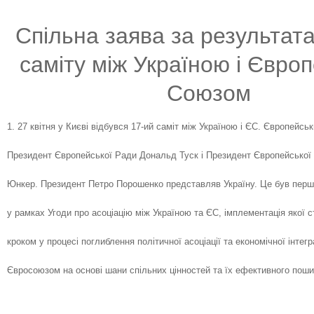
Спільна заява за результат
cаміту між Україною і Євро
Союзом
1. 27 квітня у Києві відбувся 17-ий саміт між Україною і ЄС. Європейс
Президент Європейської Ради Дональд Туск і Президент Європейської 
Юнкер. Президент Петро Порошенко представляв Україну. Це був перш
у рамках Угоди про асоціацію між Україною та ЄС, імплементація якої 
кроком у процесі поглиблення політичної асоціації та економічної інтегра
Євросоюзом на основі шани спільних цінностей та їх ефективного поши