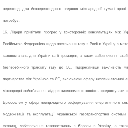
перешкод для безперешкодного надання міжнародної гуманітарної 
потребує.
16. Лідери привітали прогрес у тристоронніх консультаціях між У
Російською Федерацією щодо постачання газу з Росії в Україну з мет
газопостачань для України та її громадян, а також забезпечення стаб
безперебійного транзиту газу до ЄС. Підкресливши важливість міц
партнерства між Україною та ЄС, включаючи сферу безпеки атомної е
міжнародні зобов'язання, лідери висловили готовність продовжувати 
Брюсселем у сфері невідкладного реформування енергетичного сект
модернізації та експлуатації української газотранспортної системи
сховищ, забезпечення газопостачань з Європи в Україну, а тако