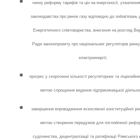
чинну реформу тарифів та цін на енергоносії, ухваленн
законодавства про ринок газу відповідно до зобов'язань 
Енергетичного співтовариства, внесення на розгляд Ве
Ради законопроекту про національних регуляторів ринку
електроенергії;
прогрес у скороченні кількості регуляторних та ліцензійни
метою спрощення ведення підприємницької діяльнос
завершення впровадження всеосяжної конституційної р
метою створення передумов для поглибленої рефо
судочинства, децентралізації та ратифікації Римського 