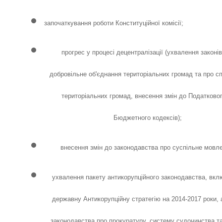
започаткування роботи Конституційної комісії;
прогрес у процесі децентралізації (ухвалення законів
добровільне об'єднання територіальних громад та про с
територіальних громад, внесення змін до Податковог
Бюджетного кодексів);
внесення змін до законодавства про суспільне мовл
ухвалення пакету антикорупційного законодавства, вк
державну Антикорупційну стратегію на 2014-2017 роки, 
законодавства про прокуратуру, систему судочинства т