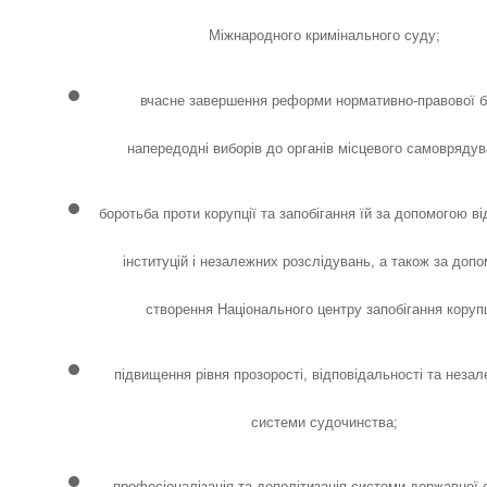
Міжнародного кримінального суду;
вчасне завершення реформи нормативно-правової б
напередодні виборів до органів місцевого самоврядув
боротьба проти корупції та запобігання їй за допомогою в
інституцій і незалежних розслідувань, а також за доп
створення Національного центру запобігання корупц
підвищення рівня прозорості, відповідальності та незал
системи судочинства;
професіоналізація та деполітизація системи державної 