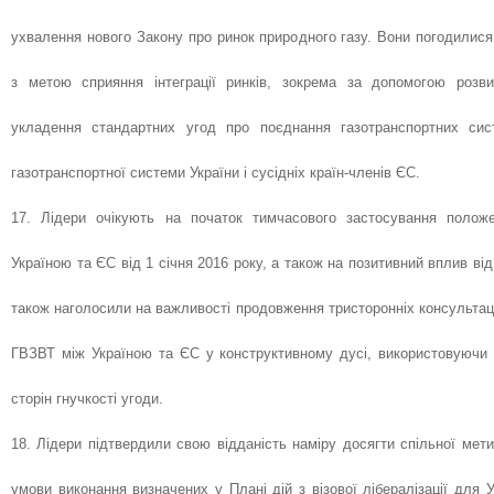
ухвалення нового Закону про ринок природного газу. Вони погодилися
з метою сприяння інтеграції ринків, зокрема за допомогою розвит
укладення стандартних угод про поєднання газотранспортних си
газотранспортної системи України і сусідніх країн-членів ЄС.
17. Лідери очікують на початок тимчасового застосування поло
Україною та ЄС від 1 січня 2016 року, а також на позитивний вплив від
також наголосили на важливості продовження тристоронніх консульта
ГВЗВТ між Україною та ЄС у конструктивному дусі, використовуючи 
сторін гнучкості угоди.
18. Лідери підтвердили свою відданість наміру досягти спільної мети
умови виконання визначених у Плані дій з візової лібералізації для