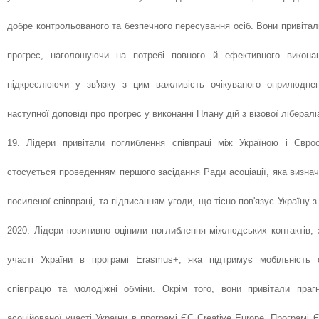
добре контрольованого та безпечного пересування осіб. Вони привіта
прогрес, наголошуючи на потребі повного й ефективного виконан
підкреслюючи у зв'язку з цим важливість очікуваного оприлюдне
наступної доповіді про прогрес у виконанні Плану дій з візової лібераліз
19. Лідери привітали поглиблення співпраці між Україною і Євр
стосується проведенням першого засідання Ради асоціації, яка визнач
посиленої співпраці, та підписанням угоди, що тісно пов'язує Україну 
2020. Лідери позитивно оцінили поглиблення міжлюдських контактів,
участі України в програмі Erasmus+, яка підтримує мобільність с
співпрацю та молодіжні обміни. Окрім того, вони привітали праг
асоційованої участі України в програмі ЄС Creative Europe, Програмі