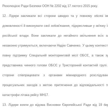
Резолюцією Ради Безпеки ООН № 2202 від 17 лютого 2015 року.
12. Лідери закликали всі сторони швидко та у повному обсязі ім
домовленості й виконувати свої зобов'язання, підкресливши у зв'язку і
російської влади. Вони закликали до негайного звільнення всіх за
незаконно утримуються, включаючи Надію Савченко. У цьому контекст
повну підтримку Спеціальній моніторинговій місії ОБСЄ, а також 
представника чинного голови ОБСЄ у Тристоронній контактній групі.
сторони співпрацювати з органами міжнародного розслідуван
процесуальних заходів з метою притягнення до відповідальності т
катастрофи літака рейсу MH17.
13. Лідери взяли до відома Висновки Європейської Ради від 19 бе