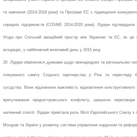
та навчання (2014-2018 роки) та Програмі ЄС з підвищення конкурент
середніх підприємств (COSME 2014-2020 роки). Лідери підтвердили
Угоди про Спільний авіаційний простір між Україною та ЄС, як це 
асоціацію, у найближчий можливий день у 2015 році.
20. Лідери обмінялися думками щодо міжнародних та регіональних пит
очікуваного саміту Східного партнерства у Ризі та перегляду Є
сусідства. Вони відзначили важливість відновлення конструктивного
врегулювання придністровського конфлікту, шануючи переговор
належний спосіб. Лідери привітали роль Місії Європейського Союзу з
Молдові та Україні у розвитку системи управління кордоном та рефор