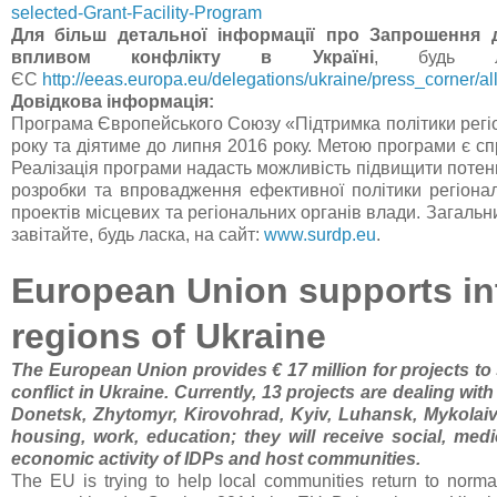
selected-Grant-Facility-Program
Для більш детальної інформації про Запрошення д
впливом конфлікту в Україні
, будь ла
ЄС
http://eeas.europa.eu/delegations/ukraine/press_corne
Довідкова інформація:
Програма Європейського Союзу «Підтримка політики регіон
року та діятиме до липня 2016 року. Метою програми є сп
Реалізація програми надасть можливість підвищити потенц
розробки та впровадження ефективної політики регіонал
проектів місцевих та регіональних органів влади. Загаль
завітайте, будь ласка, на сайт:
www.surdp.eu
.
European Union supports int
regions of Ukraine
The European Union provides € 17 million for projects to
conflict in Ukraine. Currently, 13 projects are dealing wi
Donetsk,
Zhytomyr, Kirovohrad, Kyiv, Luhansk, Mykolaiv,
housing, work, education
;
they will receive social, med
economic activity of IDPs and host communities.
The EU is trying to help local communities return to norm