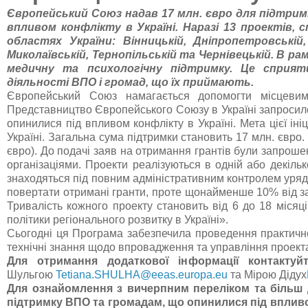
Європейський Союз надав 17 млн. євро для підтрим
впливом конфлікту в Україні. Наразі 13 проектів
областях України: Вінницькій, Дніпропетровській,
Миколаївській, Тернопільській та Чернівецькій. В ра
медичну та психологічну підтримку. Це сприят
діяльності ВПО і громад, що їх приймають.
Європейський Союз намагається допомогти місцеви
Представництво Європейського Союзу в Україні запросило 
опинилися під впливом конфлікту в Україні. Мета цієї ін
Україні. Загальна сума підтримки становить 17 млн. євро. 
євро). До подачі заяв на отримання грантів були запроше
організаціями. Проекти реалізуються в одній або декіль
знаходяться під повним адміністративним контролем уряду
повертати отримані гранти, проте щонайменше 10% від за
Тривалість кожного проекту становить від 6 до 18 міся
політики регіонального розвитку в Україні».
Сьогодні ця Програма забезпечила проведення практично
технічні знання щодо впровадження та управління проект
Для отримання додаткової інформації контактуйт
Шульгою
Tetiana.SHULHA@eeas.europa.eu
та Мірою Дідух
Для ознайомлення з вичерпним переліком та більш 
підтримку ВПО та громадам, що опинилися під впливом 