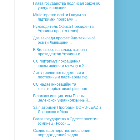
Глава государства подписал закон об
урегулировании...
Міністерство освіти і науки за
підтримки програми ...
Руководитель Офиса Президента
Украины провел телеф...
Два заклади професійно-технічної
освіти Львівщини ...
В Вильнюсе началась встреча
президентов Украины и ...
ЄС підтримує покращення
інвестиційного клімату в У...
Литва является надежным и
постоянным партнером Укр...
ЄС надає інноваційні та
клієнтоорієнтовані рішення...
В рамках инициативы Елены
Зеленской украиноязычный...
За підтримки Програми ЄС «U-LEAD з
Європою» в Укра...
Глава государства в Одессе посетил
эсминец «Росс» ...
Східне партнерство: оновлений
порядок денний задля...