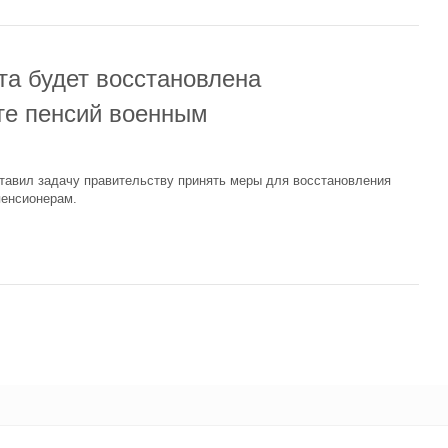
та будет восстановлена
те пенсий военным
тавил задачу правительству принять меры для восстановления
пенсионерам.