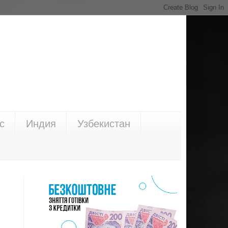
с
Индия
Узбекистан