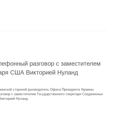
лефонный разговор с заместителем
таря США Викторией Нуланд
иканской стороной руководитель Офиса Президента Украины
зговор с заместителем Государственного секретаря Соединенных
Викторией Нуланд.