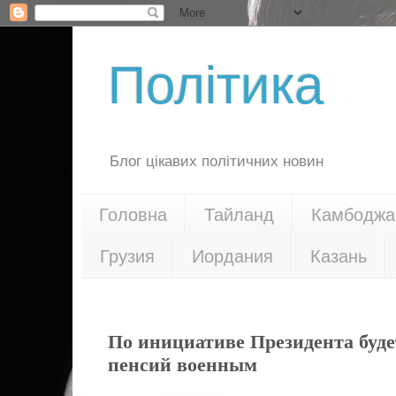
Політика
Блог цікавих політичних новин
Головна
Тайланд
Камбоджа
Грузия
Иордания
Казань
11.07.21
По инициативе Президента буде
пенсий военным