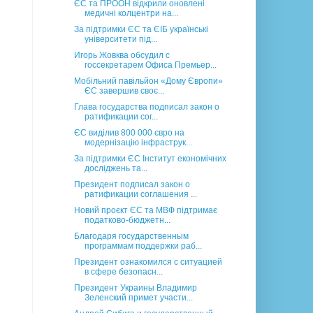
ЄС та ПРООН відкрили оновлені
медичні колцентри на...
За підтримки ЄС та ЄІБ українські
університети під...
Игорь Жовква обсудил с
госсекретарем Офиса Премьер...
Мобільний павільйон «Дому Європи»
ЄС завершив своє...
Глава государства подписал закон о
ратификации сог...
ЄС виділив 800 000 євро на
модернізацію інфраструк...
За підтримки ЄС Інститут економічних
досліджень та...
Президент подписал закон о
ратификации соглашения ...
Новий проєкт ЄС та МВФ підтримає
податково-бюджетн...
Благодаря государственным
программам поддержки раб...
Президент ознакомился с ситуацией
в сфере безопасн...
Президент Украины Владимир
Зеленский примет участи...