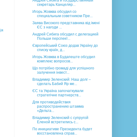
Андрей Сибига и государственный
секретарь Канцеляр...
Игорь Жовква обсудил со
специальным советником Пре...
Заява Високого представника від імені
ЄС з нагоди ...
ія
Андрей Сибига обсудил с делегацией
Польши перспект...
Європейський Союз додав Україну до
списку країн, д...
Игорь Жовква в Будапеште обсудил
комплекс вопросов...
Що потрібно громаді для успішного
залучення інвест...
Владимир Зеленский: Наш долг –
сделать Бабий Яр ме...
ЄС та Україна започаткували
стратегічне партнерств...
Для противодействия
распространению штамма
«Дельта...
Владимир Зеленский с супругой
Еленой встретились с...
По инициативе Президента будет
восстановлена справ...