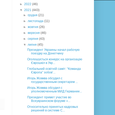
►
2022
(46)
▼
2021
(443)
►
грудня
(21)
►
листопада
(11)
►
жовтня
(26)
►
вересня
(46)
►
серпня
(43)
▼
липня
(45)
Президент Украины начал рабочую
поездку на Донетчину
Оголошується конкурс на організацію
Єврошкіл в Укр...
Глобальний освітній саміт: “Команда
Європа” зобов’...
Игорь Жовква обсудил с
государственным секретарем ...
Игорь Жовква обсудил с
уполномоченным МИД Германии...
Президент примет участие во
Всеукраинском форуме «...
Относительно принятых кадровых
решений в системе С...