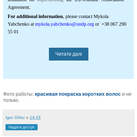
Agreement.
For additional information
, please contact Mykola
Yabchenko at
mykola.yabchenko@undp.org
or +38 067 290
55 01
Читати далі
Фото работы:
красивая покраска коротких волос
и не
только.
Igor Orlov
о
14:15
Надати доступ