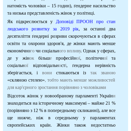
натомість чоловіки – 15 годин), ґендерне насильство
та низька представленість жінок у політиці.
Як підкреслюється у
Доповіді ПРООН про стан
людського розвитку за 2019 рік
, за останні два
десятиліття ґендерні розриви скорочуються в сферах
освіти та охорони здоров'я, де жінки мають менше
економічно
го
чи соціальн
ого впливу
. Однак у сферах,
де у жін
ок
більш
е
професійн
ої
, політичн
ої
та
соціальн
ої
відповідальн
о
ст
і
, ґендерна нерівність
зберігається, і
вони
стикаються із
так званою
«скляною стелею»
, тобто мають менше можливостей
для кар'єрного зростання порівняно з чоловіками
Відсоток жінок у новообраному парламенті Україн
и
знаходиться на історичному максимумі – майже 21 %
(порівняно з 12 % в попередньому скликанні), але все
ще нижче, ніж в середньому у парламентах
європейських країн. Жінки також недостатньо