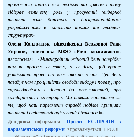
проміжною ланкою між людьми та урядом і тому
відіграє величезну роль у просуванні ґендерної
рівності, коли бореться з дискримінаційними
упередженнями в соціальних нормах та урядових
структурах
».
Олена Кондратюк
,
віцеспікерка Верховної Ради
України, співголова МФО «Рівні можливості»,
наголосила:
«
Міжнародний жіночий день потрібен
нам не просто як свято, а як день, щоб краще
усвідомити права та можливості жінок. Цей день
нагадує нам про цінність свободи вибору і повагу, про
справедливість і доступ до можливостей, про
солідарність і співпрацю. Ми також вболіваємо за
те, щоб наш парламент справді поділяв принципи
рівності і недискримінації у своїй діяльност
і»
.
Довідкова інформація:
Проєкт ЄС-ПРООН з
парламентської реформи
впроваджується ПРООН
за фінансової підтримки Європейського Союзу в