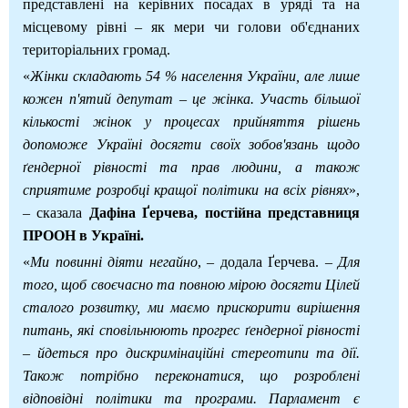
представлені на керівних посадах в уряді та на
місцевому рівні – як мери чи голови об'єднаних
територіальних громад.
«
Жінки складають 54 % населення України, але лише
кожен п'ятий депутат – це жінка. Участь більшої
кількості жінок у процесах прийняття рішень
допоможе Україні досягти своїх зобов'язань щодо
ґендерної рівності та прав людини, а також
сприятиме розробці кращої політики на всіх рівнях
»,
– сказала
Дафіна Ґерчева, постійна представниця
ПРООН в Україні.
«
Ми повинні діяти негайно
, – додала Ґерчева. –
Для
того, щоб своєчасно та повною мірою досягти Цілей
сталого розвитку, ми маємо прискорити вирішення
питань, які сповільнюють прогрес ґендерної рівності
– йдеться про дискримінаційні стереотипи та дії.
Також потрібно переконатися, що розроблені
відповідні політики та програми. Парламент є