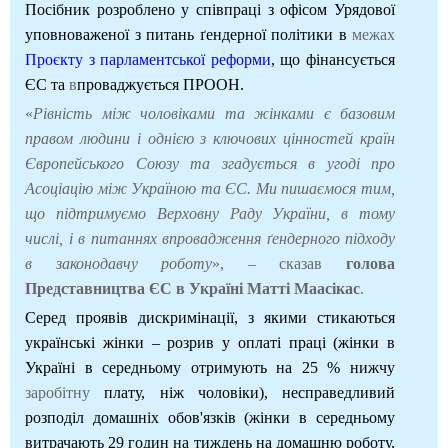
Посібник розроблено у співпраці з офісом Урядової
уповноваженої з питань ґендерної політики в
межах
Проєкту з парламентської реформи
, що фінансується
ЄС та
в
проваджується ПРООН.
«
Рівність між чоловіками та жінками є базовим
правом людини і однією з ключових цінностей країн
Європейського Союзу та згадується в угоді про
Асоціацію між Україною та ЄС. Ми пишаємося тим,
що підтримуємо Верховну Раду України, в тому
числі, і в питаннях впровадження ґендерного підходу
в законодавчу роботу
», – сказав
голова
Представництва ЄС в Україні Матті Маасікас
.
Серед проявів дискримінації, з якими стикаються
українські жінки – розрив у оплаті праці (жінки в
Україні в середньому отримують на 25 % нижчу
заробітну
плату, ніж чоловіки), несправедливий
розподіл домашніх обов'язків (жінки в середньому
витрачають 29 годин на тиждень на домашню роботу,