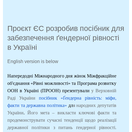
Проєкт ЄС розробив посібник для
забезпечення ґендерної рівності
в Україні
English version is below
Напередодні Міжнародного дня жінок Міжфракційне
об'єднання «Рівні можливості» та Програма розвитку
ООН в Україні (ПРООН) презентували
у Верховній
Раді України
посібник «Ґендерна рівність: міфи,
факти та державна політика»
дл
я народних депутатів
України
.
Його мета – викласти ключові факти та
продемонструвати сучасні тенденції щодо реалізації
державної політики з питань ґендерної рівності.