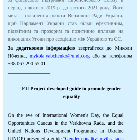
період з лютого 2019 р. до лютого 2021 року. Його
мета – посилення роботи Верховної Ради України,
щоб Парламент України став більш ефективним,
підзвітним та прозорим та позитивно впливав на
виконання Угоди про асоціацію між Україною та ЄС.
За додатковою інформацією
звертайтеся до Миколи
Ябченка,
mykola.yabchenko@undp.org
або за телефоном
+38 067 290 55 01
_________________
EU Project developed guide to promote gender
equality
On the eve of International Women's Day, the Equal
Opportunities Caucus in the Verkhovna Rada, and the
United Nations Development Programme in Ukraine
(UNDP) presented a guide
"Gender equality: myths, facts