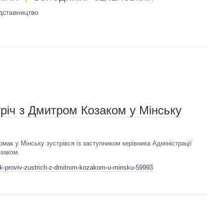
дставництво
тріч з Дмитром Козаком у Мінську
мак у Мінську зустрівся із заступником керівника Адміністрації
озаком.
ak-proviv-zustrich-z-dmitrom-kozakom-u-minsku-59993