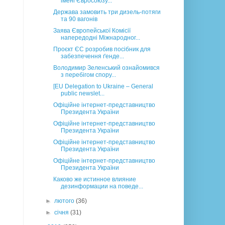
імені Євросоюзу...
Держава замовить три дизель-потяги
та 90 вагонів
Заява Європейської Комісії
напередодні Міжнародног...
Проєкт ЄС розробив посібник для
забезпечення ґенде...
Володимир Зеленський ознайомився
з перебігом спору...
[EU Delegation to Ukraine – General
public newslet...
Офіційне інтернет-представництво
Президента України
Офіційне інтернет-представництво
Президента України
Офіційне інтернет-представництво
Президента України
Офіційне інтернет-представництво
Президента України
Каково же истинное влияние
дезинформации на поведе...
►
лютого
(36)
►
січня
(31)