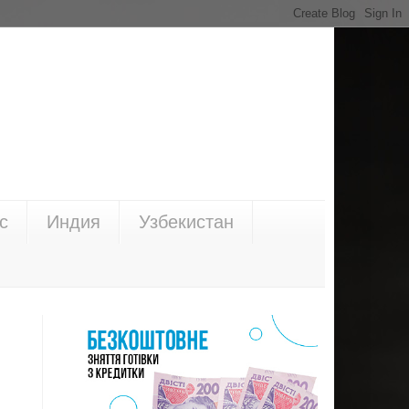
с
Индия
Узбекистан