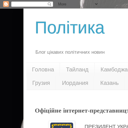
Політика
Блог цікавих політичних новин
Головна
Тайланд
Камбоджа
Грузия
Иордания
Казань
02.03.20
Офіційне інтернет-представниц
ПРЕЗИДЕНТ УКР