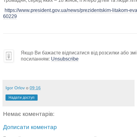
громадян, серед яких – 18 жінок, п'ятеро дітей та люди літн
https://www.president.gov.ua/news/prezidentskim-litakom-eva
60229
Якщо Ви бажаєте відписатися від розсилки або змін
посиланням:
Unsubscribe
Igor Orlov
о
09:16
Надати доступ
Немає коментарів:
Дописати коментар