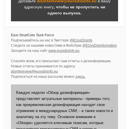
Добавьте
disinforeview@euvsdisinfo.eu
в вашу
адресную книгу
, чтобы не пропустить ни
одного выпуска.
East StratCom Task Force
Подписывайтесь на нас в Твиттере
@EUvsDisinfo
Следите за нашими новостями в Фейсбуке
@EUvsDisinformation
Заходите на наш сайт
www.euvsdisinfo.eu
Спасибо всем, кто присылает нам отчеты о дезинформации.
Новые отчеты принимаются по адресу
disinforeview@euvsdisinfo.eu
Подписаться на нашу рассылку можно
здесь.
Каждую неделю «Обзор дезинформации»
представляет актуальные материалы - примеры того,
как прокремлевская дезинформация находит свое
отражение в международных СМИ, - а также новости и
аналитику на эту тему. Основное внимание в
«Обзоре» уделяется ключевым тезисам, которые
транслируют международные СМИ и которые