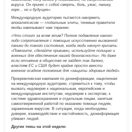
вируса. Он принес с собой смерть, боль, ужас, панику,
горе… но и будущее».
Международную аудиторию пытаются накормить
апокалипсисом — глобальные элиты, теневые правители
якобы навязывают нам тиранию:
«Что стоит за всем этим? Полное подавление какого-
либо сопротивления с помощью искусственно вызванной
паники до такого состояния, когда люди начнут кричать:
«Помогите, сделайте прививки, используйте полицию и
военных для обеспечения нашей безопасности». Но даже
если отчаяние в обществе не зайдет так далеко,
властям ЕС и США будет крайне просто ввести
военное осадное положение для «защиты здоровья людей».
Прокремлевская кампания по дезинформации, нацеленная
на международную аудиторию, стремиться к тому, чтобы
вызвать недоверие к национальным, европейским и
международным институтам, недоверие к экспертам, к
системе здравоохранения и отдельным лицам, занятым
самоотверженной работой по оказанию помощи людям,
зараженным вирусом. В ситуации, когда необходимы
доверие, взаимодействие и настойчивость, дезинформация
убивает людей.
Другие темы на этой неделе: