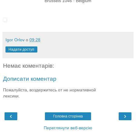
Brussels 1046 · Belgium
Igor Orlov
о
09:28
Надати доступ
Немає коментарів:
Дописати коментар
Пожалуйста, воздержитесь от не нормативной
лексики.
‹
›
Головна сторінка
Переглянути веб-версію