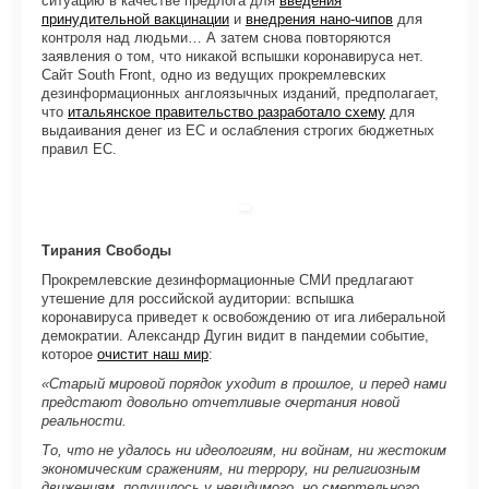
ситуацию в качестве предлога для
введения
принудительной вакцинации
и
внедрения нано-чипов
для
контроля над людьми… А затем снова повторяются
заявления о том, что никакой вспышки коронавируса нет.
Сайт South Front, одно из ведущих прокремлевских
дезинформационных англоязычных изданий, предполагает,
что
итальянское правительство разработало схему
для
выдаивания денег из ЕС и ослабления строгих бюджетных
правил ЕС.
Тирания Свободы
Прокремлевские дезинформационные СМИ предлагают
утешение для российской аудитории: вспышка
коронавируса приведет к освобождению от ига либеральной
демократии. Александр Дугин видит в пандемии событие,
которое
очистит наш мир
:
«Старый мировой порядок уходит в прошлое, и перед нами
предстают довольно отчетливые очертания новой
реальности.
То, что не удалось ни идеологиям, ни войнам, ни жестоким
экономическим сражениям, ни террору, ни религиозным
движениям, получилось у невидимого, но смертельного