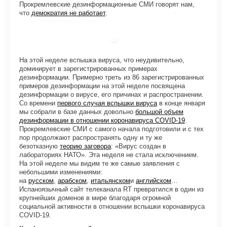
Прокремлевские дезинформационные СМИ говорят нам,
что
демократия не работает
.
На этой неделе вспышка вируса, что неудивительно,
доминирует в зарегистрированных примерах
дезинформации. Примерно треть из 86 зарегистрированных
примеров дезинформации на этой неделе посвящена
дезинформации о вирусе, его причинах и распространении.
Со времени
первого случая вспышки вируса
в конце января
мы собрали в базе данных довольно
большой объем
дезинформации в отношении коронавируса COVID-19
.
Прокремлевские СМИ с самого начала подготовили и с тех
пор продолжают распространять одну и ту же
безотказную
теорию заговора
: «Вирус создан в
лабораториях НАТО». Эта неделя не стала исключением.
На этой неделе мы видим те же самые заявления с
небольшими изменениями:
на
русском
,
арабском
,
итальянском
и
английском
…
Испаноязычный сайт телеканала RT превратился в один из
крупнейших доменов в мире благодаря огромной
социальной активности в отношении вспышки коронавируса
COVID-19.