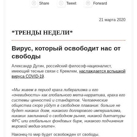
Share
Tweet
Forward
21 марта 2020
*ТРЕНДЫ НЕДЕЛИ*
Вирус, который освободит нас от
свободы
Александр Дугин, российский философ-националист,
имеющий тесные связи с Кремлем,
наслаждается вспышкой
вируса COVID-19
.
«
Мы живем в период краха либерализма и его
«очевидности» как глобального мета-нарратива, краха его
системы ценностей и стандартов. Человеческие
общества скоро уйдут в свободное плавание: больше не
будет никаких догм, никакого долларового империализма,
никаких заклинаний о свободном рынке, никакой диктатуры
ФРС или глобальных фондовых бирж, никакого подчинения
мировой медиа-элите
»
.
Наконец-то мир будет освобожден от свободы.