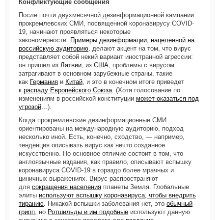
Конфликтующие сообщения
После почти двухмесячной дезинформационной кампании
прокремлевских СМИ, посвященной коронавирусу COVID-
19, начинают проявляться некоторые
закономерности.
Примеры дезинформации, нацеленной на
российскую аудиторию
, делают акцент на том, что вирус
представляет собой некий вариант иностранной агрессии:
он пришел из
Латвии
, из
США
, проблемы с вирусом
затрагивают в основном зарубежные страны, такие
как
Германия
и
Китай
, и это в конечном итоге приведет
к
распаду Европейского Союза
. (Хотя голосование по
изменениям в российской конституции
может оказаться под
угрозой
…).
Когда прокремлевские дезинформационные СМИ
ориентированы на международную аудиторию, подход
несколько иной. Есть, конечно, сходство, — например,
тенденция описывать вирус как нечто созданное
искусственно. Но основное отличие состоит в том, что
англоязычные издания, как правило, описывают вспышку
коронавируса COVID-19 в гораздо более мрачных и
циничных выражениях. Вирус распространяют
для
сокращения населения
планеты Земля. Глобальные
элиты
используют вспышку коронавируса, чтобы внедрить
тиранию
. Никакой вспышки заболевания нет, это
обычный
грипп
, но
Ротшильды и им подобные
используют данную