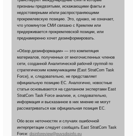
признаны предвзятыми, искажающими факты и
недостоверными и/или распространяющими
прокремлевскую позицию. Это, однако, не означает,
что упомянутое СМИ связано с Кремлем или
придерживается прокремлевской позиции, или
преднамеренно хочет дезинформировать.
«Обзор дезинформации» — это компиляция
материалов, полученных от многочисленных членов
сети, созданной Аналитической рабочей группой по
стратегическим коммуникациям (East StratCom Task
Force), и, следовательно, не представляет
официальную позицию ЕС. Аналогично, новостные
статьи основываются на сделанном экспертами East
StratCom Task Force анализе, и, следовательно,
информация и высказанное в них мнение не могут
рассматриваться как официальная позиция ЕС.
Обо всех неточностях и случаях ошибочной
интерпретации следует сообщать East StratCom Task
Force:
disinforeview@euvsdisinfo.eu