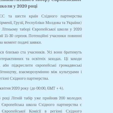
коли у 2020 році
ЄС та шести країн Східного партнерства
ірменії, Грузії, Республіки Молдова та України)
у Літньому таборі Європейської школи у 2020
узії 15-30 серпня. Потенційні учасники повинні
 на момент подачі заявки.
ся близько ста учасників. Усі вони братимуть
нтерактивних та освітніх заходах. Ці заходи
, аби підкреслити європейські громадянські
обітництву, взаєморозумінню між культурами і
егіоні Східного партнерства.
вітня 2020 року (до 00:00, GMT + 4).
8 році Літній табір уже прийняв 200 молодих
. Європейська школа Східного партнерства є
Європейської Комісії в регіоні Східного