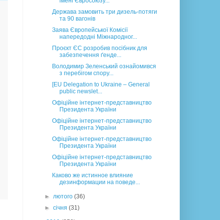
імені Євросоюзу...
Держава замовить три дизель-потяги
та 90 вагонів
Заява Європейської Комісії
напередодні Міжнародног...
Проєкт ЄС розробив посібник для
забезпечення ґенде...
Володимир Зеленський ознайомився
з перебігом спору...
[EU Delegation to Ukraine – General
public newslet...
Офіційне інтернет-представництво
Президента України
Офіційне інтернет-представництво
Президента України
Офіційне інтернет-представництво
Президента України
Офіційне інтернет-представництво
Президента України
Каково же истинное влияние
дезинформации на поведе...
►
лютого
(36)
►
січня
(31)