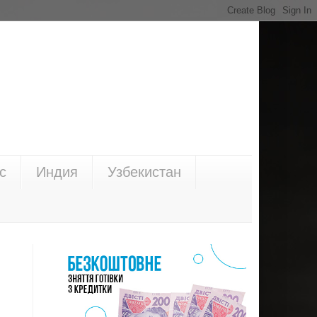
с
Индия
Узбекистан