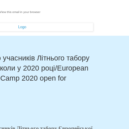
View this email in your browser
 учасників Літнього табору
коли у 2020 році/European
Camp 2020 open for
сників Літнього табору Європейської