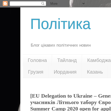
Політика
Блог цікавих політичних новин
Головна
Тайланд
Камбоджа
Грузия
Иордания
Казань
25.03.20
[EU Delegation to Ukraine – Gene
учасників Літнього табору Євро
Summer Camp 2020 open for appli