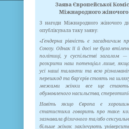
Заява Європейської Коміс
Міжнародного жіночого 
З нагоди Міжнародного жіночого д
опублікувала таку заяву:
«Ґендерна рівність є засадничим п
Союзу. Однак її й досі не було втілено
політиці, у суспільстві загалом
розкрити наш потенціал лише, якщ
усі наші таланти та всю різномані
перешкод та бар'єрів стоять на шляху 
межами жінки все ще стають 
обумовленого насильства, стереотипі
Навіть якщо Європа є хорошим
статистика говорить про таке: к
зазнавала фізичного та/або сексуальн
більше жінок закінчують університ