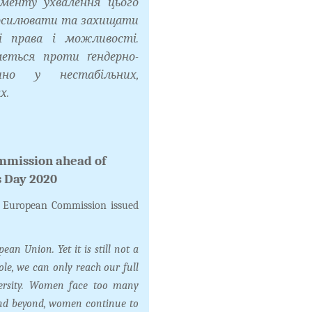
менту ухвалення цього
осилювати та захищати
 права і можливості.
еться проти ґендерно-
чно у нестабільних,
х.
mmission ahead of
 Day 2020
e European Commission issued
ean Union. Yet it is still not a
hole, we can only reach our full
iversity. Women face too many
and beyond, women continue to