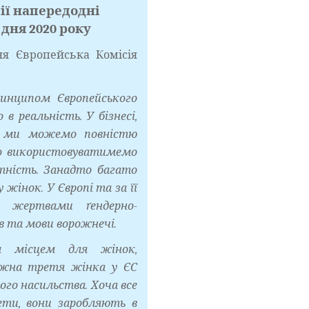
ії напередодні
дня 2020 року
ня Європейська Комісія
ринципом Європейського
 в реальність. У бізнесі,
 — ми можемо повністю
о використовуватимемо
тність. Занадто багато
жінок. У Європі та за її
жертвами ґендерно-
в та мови ворожнечі.
 місцем для жінок,
ожна третя жінка у ЄС
ого насильства. Хоча все
ети, вони заробляють в