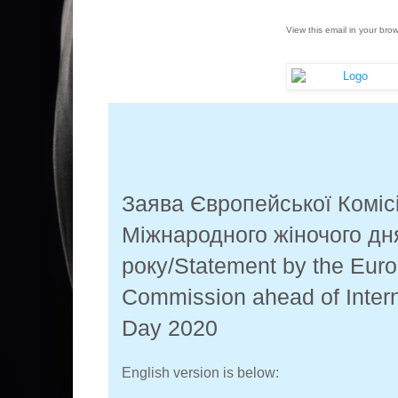
View this email in your bro
Заява Європейської Коміс
Міжнародного жіночого дн
року/Statement by the Eur
Commission ahead of Inter
Day 2020
English version is below: