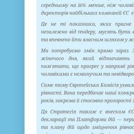
середньому на 16% менше, ніж чолов
директорів найбільших компаній ЄС 
Це не ті показники, яких прагне 
незалежно від ґендеру, мусять бути 
та впевнено йти власним шляхом у ж
Ми потребуємо змін прямо зараз. 
жіночого дня, який відзначають
пам'ятати, що прогрес у напрямі р
чоловіками є неминучим та невідвор
Саме тому Європейська Комісія ухвал
рівності. Вона передбачає наші конкре
років, зокрема й стосовно прозорості
Ця Стратегія також є внеском ЄС 
декларації та Платформи дій — першо
та плану дій щодо зміцнення рівн