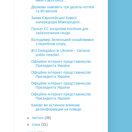
імені Євросоюзу...
Держава замовить три дизель-потяги
та 90 вагонів
Заява Європейської Комісії
напередодні Міжнародног...
Проєкт ЄС розробив посібник для
забезпечення ґенде...
Володимир Зеленський ознайомився
з перебігом спору...
[EU Delegation to Ukraine – General
public newslet...
Офіційне інтернет-представництво
Президента України
Офіційне інтернет-представництво
Президента України
Офіційне інтернет-представництво
Президента України
Офіційне інтернет-представництво
Президента України
Каково же истинное влияние
дезинформации на поведе...
►
лютого
(36)
►
січня
(31)