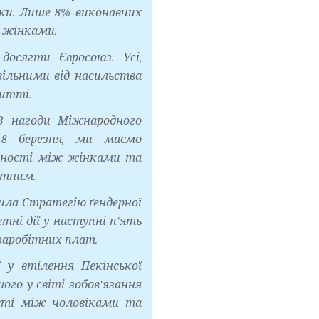
іки. Лише 8% виконавчих
є жінками.
досягти Євросоюз. Усі,
вільними від насильства
итті.
З нагоди Міжнародного
 8 березня, ми маємо
івності між жінками та
отним.
ила Стратегію ґендерної
тні дії у наступні п'ять
 заробітних плат.
у втілення Пекінської
го у світі зобов'язання
ості між чоловіками та