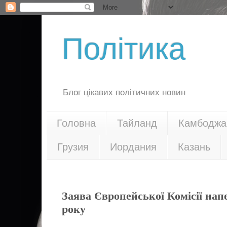
Політика
Блог цікавих політичних новин
Головна
Тайланд
Камбоджа
Грузия
Иордания
Казань
06.03.20
Заява Європейської Комісії нап
року