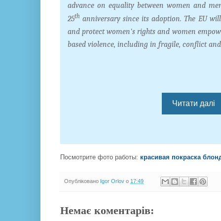
advance on equality between women and men 
th
25
anniversary since its adoption. The EU wil
and protect women's rights and women empowe
based violence, including in fragile, conflict an
Читати далі
Посмотрите фото работы:
красивая покраска блон
Опубліковано
Igor Orlov
о
17:49
Немає коментарів: