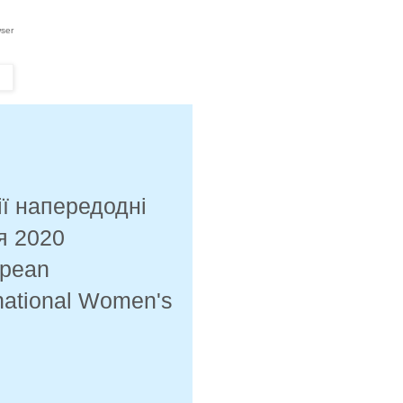
wser
ії напередодні
я 2020
opean
national Women's