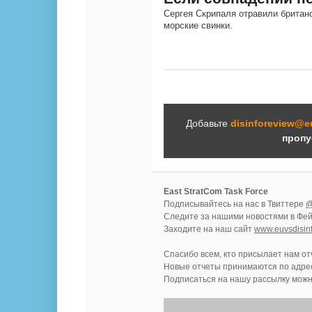
Сергея Скрипаля отравили британ
морские свинки.
Добавьте
disinforeview@e
пропу
East StratCom Task Force
Подписывайтесь на нас в Твиттере
@
Следите за нашими новостями в Фе
Заходите на наш сайт
www.euvsdisin
Спасибо всем, кто присылает нам о
Новые отчеты принимаются по адре
Подписаться на нашу рассылку мож