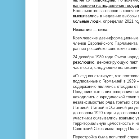
является
провокацией
. Но появил
направлена на подавление госуда
Большинство заговоров в конечно
вмешивались
в недавние выборы 
больные люди
, определил 2021 го
Незнание — сила
Кремлевские дезинформационные 
членов Европейского Парламента и
ранние российско-советские заявл
24 декабря 1989 года Съезд нар
резолюцию
, денонсирующую пакт
частности, следующие положения
«Съезд констатирует, что протокол
подписанные с Германией в 1939 – 
содержанию являлись отходом от 
Предпринятые в них разграничени
находились с юридической точки з
независимостью ряда третьих стра
Латвией, Литвой и Эстонией регу
договорам 1920 года и договорам 
участники обязывались взаимно у
территориальную целостность и н
Советский Союз имел перед Поль
Перестройка была попыткой справ