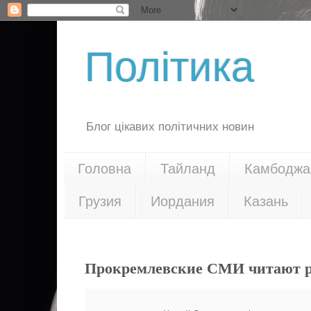
Політика
Блог цікавих політичних новин
Головна
Тайланд
Камбоджа
Грузия
Иордания
Казань
28.09.19
Прокремлевские СМИ читают ро