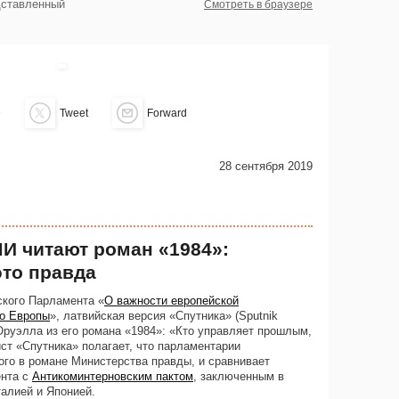
дставленный
Смотреть в браузере
e
Tweet
Forward
28 сентября 2019
И читают роман «1984»:
то правда
кого Парламента «
О важности европейской
го Европы
», латвийская версия «Спутника» (Sputnik
руэлла из его романа «1984»: «Кто управляет прошлым,
ст «Спутника» полагает, что парламентарии
го в романе Министерства правды, и сравнивает
ента с
Антикоминтерновским пактом
, заключенным в
талией и Японией.