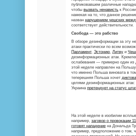
публиковавшем различные нападки
чтобы
вызвать ненависть
к России
намекая на то, что данное решени
назван
нарушением чешских межд
соответствует действительности.
Свобода — это рабство
В обзоре дезинформации за эту 
атаки практически по всем возм
Парламент
,
Эстонию
,
Литву
и
Чеш
дезинформационных атак. Кремлев
ослабевания — примерно один из 
этой неделе направлен на Польшу.
что именно Польша виновата в том
теперешняя Польша хочет
диктов
целями дезинформационных атак
Украина
претендует на статус шт
На этой неделе в изобилии всплыв
например,
заговор о провокации 1
готовят нападение
на Дональда Тр
например, предположение о том, 