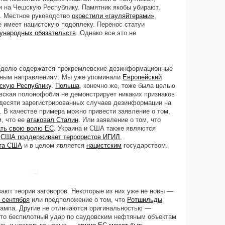
 на Чешскую Республику. Памятник якобы убирают,
. Местное руководство
окрестили «гауляйтерами»
,
е имеет нацистскую подоплеку. Перенос статуи
ународных обязательств
. Однако все это не
неделю содержатся прокремлевские дезинформационные
ожным направлениям. Мы уже упоминали
Европейский
скую Республику
.
Польша
, конечно же, тоже была целью
ская полонофобия не демонстрирует никаких признаков
десяти зарегистрированных случаев дезинформации на
 В качестве примера можно привести заявление о том,
, что ее
атаковал Сталин
. Или заявление о том, что
ать свою волю ЕС
. Украина и США также являются
:
США поддерживает террористов ИГИЛ
,
ата США
и в целом является
нацистским
государством.
ают теории заговоров. Некоторые из них уже не новы —
1 сентября
или предположение о том, что
Ротшильды
ампа. Другие не отличаются оригинальностью —
что беспилотный удар по саудовским нефтяным объектам