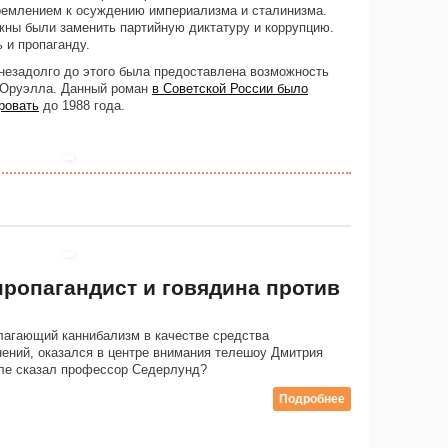
ремлением к осуждению империализма и сталинизма.
жны были заменить партийную диктатуру и коррупцию.
 и пропаганду.
езадолго до этого была предоставлена ​​возможность
 Оруэлла. Данный роман
в Советской России было
ровать
до 1988 года.
ропагандист и говядина против
лагающий каннибализм в качестве средства
ений, оказался в центре внимания телешоу Дмитрия
еле сказал профессор Седерлунд?
Подробнее