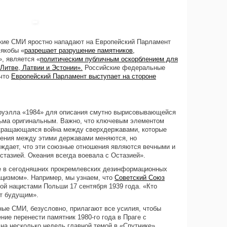
ие СМИ яростно нападают на Европейский Парламент
 якобы «
разрешает разрушение памятников,
», является «
политическим публичным оскорблением для
Литве, Латвии и Эстонии».
Российские федеральные
 что
Европейский Парламент выступает на стороне
Оруэлла «1984» для описания смутно вырисовывающейся
сьма оригинальным. Важно, что ключевым элементом
екращающаяся война между сверхдержавами, которые
ения между этими державами меняются, но
рждает, что эти союзные отношения являются вечными и
стазией. Океания всегда воевала с Остазией».
е в сегодняшних прокремлевских дезинформационных
ацизмом». Например, мы узнаем, что
Советский Союз
ой нацистами Польши 17 сентября 1939 года. «Кто
ет будущим».
ые СМИ, безусловно, прилагают все усилия, чтобы
ние перенести памятник 1980-го года в Праге с
на несколько недель главной темой в «Спутнике»,