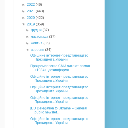
►
2022
(46)
►
2021
(443)
►
2020
(422)
▼
2019
(359)
►
грудня
(37)
►
листопада
(37)
►
жовтня
(36)
▼
вересня
(34)
Офіційне інтернет-представництво
Президента України
Прокремлевские СМИ читают роман
«1984»: дезинформа...
Офіційне інтернет-представництво
Президента України
Офіційне інтернет-представництво
Президента України
Офіційне інтернет-представництво
Президента України
[EU Delegation to Ukraine – General
public newslet...
Офіційне інтернет-представництво
Президента України