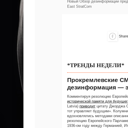
Новый Обзор дезинформации пре
East StratCom
Shar
*ТРЕНДЫ НЕДЕЛИ*
Прокремлевские СМ
дезинформация — э
Комментируя резолюцию Европейс
исторической памяти для будуще
Latvia)
приводит
цитату Джорджа О
тот управляет будущим». Колумни
вдохновлялись методами описанно
резолюцию Европейского Парлам
1936-ом году между Германией, И