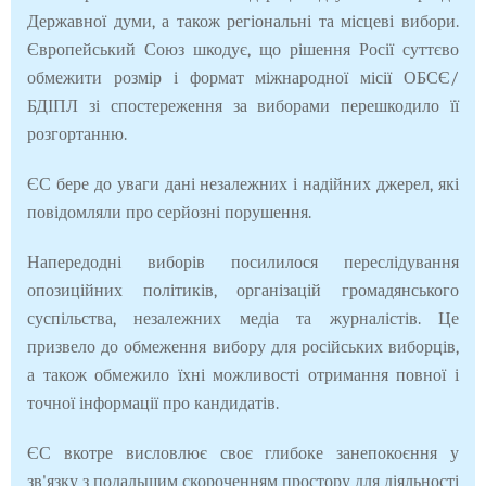
Державної думи, а також регіональні та місцеві вибори.
Європейський Союз шкодує, що рішення Росії суттєво
обмежити розмір і формат міжнародної місії ОБСЄ/
БДІПЛ зі спостереження за виборами перешкодило її
розгортанню.
ЄС бере до уваги дані незалежних і надійних джерел, які
повідомляли про серйозні порушення.
Напередодні виборів посилилося переслідування
опозиційних політиків, організацій громадянського
суспільства, незалежних медіа та журналістів. Це
призвело до обмеження вибору для російських виборців,
а також обмежило їхні можливості отримання повної і
точної інформації про кандидатів.
ЄС вкотре висловлює своє глибоке занепокоєння у
зв'язку з подальшим скороченням простору для діяльності