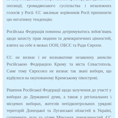
опозиції, громадянського суспільства і незалежних
голосів у Росії. ЄС закликає керівників Росії припинити
цю негативну тенденцію.
Російська Федерація повинна дотримуватись зобов'язань
щодо захисту прав людини та демократичних цінностей,
взятих на себе в межах ООН, ОБСЄ та Ради Європи.
ЄС не визнає і не визнаватиме незаконну анексію
Російською Федерацією Криму та міста Севастополь.
Саме тому Євросоюз не визнає так звані вибори, що
відбулися на окупованому Кримському півострові.
Рішення Російської Федерації щодо залучення до участі у
виборах до Державної думи, а також у регіональних і
місцевих виборах, жителів непідконтрольних урядові
територій Донецької та Луганської областей в Україні,
суперечить духу та цілям Мінських домовленостей. ЄС