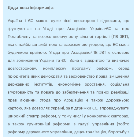
Додаткова інформація:
Україна і ЄС мають дуже тісні двосторонні відносини, що
ґрунтуються на Угоді про Асоціацію Україна-ЄС та про
Поглиблену та всеохоплюючу зону вільної торгівлі (ПВ ЗВТ),
яка є найбільш амбітною та всеосяжною угодою, що ЄС має з
будь-якою країною. Угода про Асоціацію/ПВ ЗВТ є основою
для зближення України та ЄС. Вона є відкритою та визначає
довгострокову, комплексну програму реформ, серед
пріоритетів яких демократія та верховенство права, зміцнення
державних інститутів, економічне зростання, соціальна
згуртованість та повага до забезпечення та повної реалізації
прав людини. Угода про Асоціацію є також дорожньою
картою, яка дозволяє Україні, за підтримки ЄС, впроваджувати
широкий спектр реформ, у тому числі у конкретних секторах,
а також грунтовніші реформи в галузі управління (тобто
реформу державного управління, децентралізацію, боротьбу з