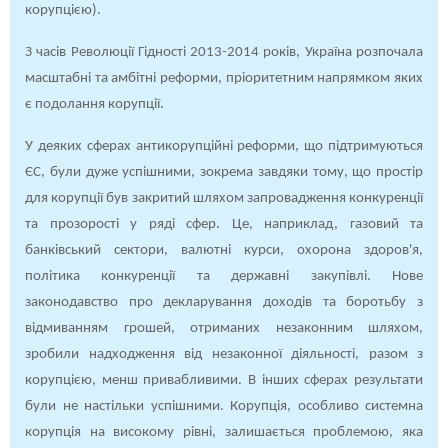
корупцією).
З часів Революції Гідності 2013-2014 років, Україна розпочала
масштабні та амбітні реформи, пріоритетним напрямком яких
є подолання корупції.
У деяких сферах антикорупційні реформи, що підтримуються
ЄС, були дуже успішними, зокрема завдяки тому, що простір
для корупції був закритий шляхом запровадження конкуренції
та прозорості у ряді сфер. Це, наприклад, газовий та
банківський сектори, валютні курси, охорона здоров'я,
політика конкуренції та державні закупівлі. Нове
законодавство про декларування доходів та боротьбу з
відмиванням грошей, отриманих незаконним шляхом,
зробили надходження від незаконної діяльності, разом з
корупцією, менш привабливими. В інших сферах результати
були не настільки успішними. Корупція, особливо системна
корупція на високому рівні, залишається проблемою, яка