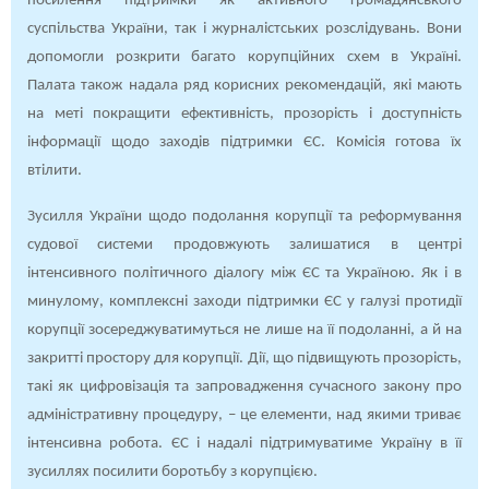
посилення підтримки як активного громадянського
суспільства України, так і журналістських розслідувань. Вони
допомогли розкрити багато корупційних схем в Україні.
Палата також надала ряд корисних рекомендацій, які мають
на меті покращити ефективність, прозорість і доступність
інформації щодо заходів підтримки ЄС. Комісія готова їх
втілити.
Зусилля України щодо подолання корупції та реформування
судової системи продовжують залишатися в центрі
інтенсивного політичного діалогу між ЄС та Україною. Як і в
минулому, комплексні заходи підтримки ЄС у галузі протидії
корупції зосереджуватимуться не лише на її подоланні, а й на
закритті простору для корупції. Дії, що підвищують прозорість,
такі як цифровізація та запровадження сучасного закону про
адміністративну процедуру, – це елементи, над якими триває
інтенсивна робота. ЄС і надалі підтримуватиме Україну в її
зусиллях посилити боротьбу з корупцією.