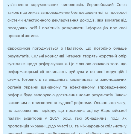
ув'язнення корумпованих чиновників. Європейський Союз
також підтримав запровадження безпрецедентної та прозорої
системи електронного декларування доходів, яка вимагає від
посадових осіб і політиків розкривати інформацію про свої
приватні активи.
Єврокомісія погоджується з Палатою, що потрібно більше
результатів. Сильні корисливі інтереси творять жорсткий опір
зусиллям щодо реформування. Це є явною ознакою того, що
реформаторські дії починають руйнувати основні корупційні
схеми. Готовність та відданість керівництва та законодавчих
органів України швидкому та ефективному впровадженню
реформ буде запорукою досягнення нових результатів. Також
важливим є прискорення судової реформи. Останнього часу,
по завершенню періоду, що проходив оцінку Європейської
палати аудиторів у 2019 році, такі обнадійливі події як
пропозиція України щодо участі ЄС та міжнародної спільноти у