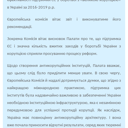
ефективності підтримки ЄС у боротьбі з «великою корупцією»
в Україні за 2016-2019 р.р.
Європейська комісія вітає звіт і виконуватиме його
рекомендації.
Зокрема Комісія вітає висновок Палати про те, що підтримка
ЄС і значна кількість вжитих заходів у боротьбі України з
корупцією сприяли просуванню процесу реформ.
Щодо створення антикорупційних інституцій, Палата вважає,
що цьому слід було приділити менше уваги. В свою чергу,
Європейська Комісія й надалі дотримується думки, що згідно з
найкращою міжнародною практикою, підтримка цих
інститутів була надзвичайно важливою в забезпеченні України
необхідною інституційною інфраструктурою, яка є нeзамінною
передумовою для успішної протидії корупції. Як наслідок,
Україна має повноцінну антикорупційну архітектуру. І вона
вже почала приносити відчутні результати, серед яких тюремні