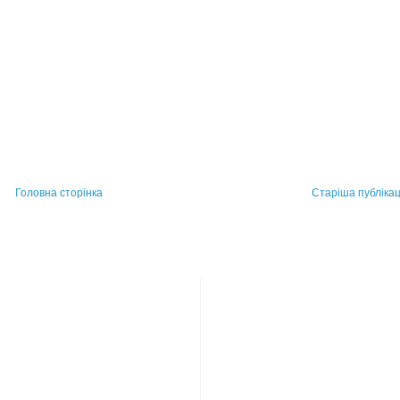
Головна сторінка
Старіша публікац