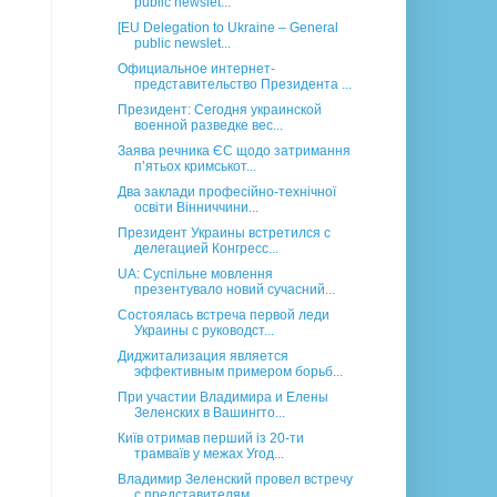
public newslet...
[EU Delegation to Ukraine – General
public newslet...
Официальное интернет-
представительство Президента ...
Президент: Сегодня украинской
военной разведке вес...
Заява речника ЄС щодо затримання
п’ятьох кримськот...
Два заклади професійно-технічної
освіти Вінниччини...
Президент Украины встретился с
делегацией Конгресс...
UA: Суспільне мовлення
презентувало новий сучасний...
Состоялась встреча первой леди
Украины с руководст...
Диджитализация является
эффективным примером борьб...
При участии Владимира и Елены
Зеленских в Вашингто...
Київ отримав перший із 20-ти
трамваїв у межах Угод...
Владимир Зеленский провел встречу
с представителям...