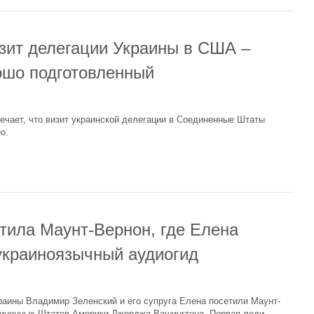
зит делегации Украины в США –
ошо подготовленный
чает, что визит украинской делегации в Соединенные Штаты
о.
тила Маунт-Вернон, где Елена
украиноязычный аудиогид
раины Владимир Зеленский и его супруга Елена посетили Маунт-
диненных Штатов Америки Джорджа Вашингтона. Первая леди