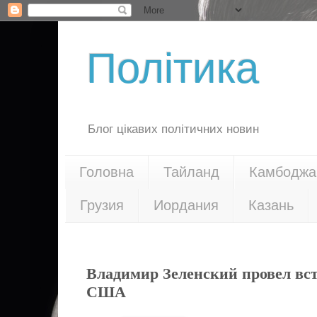
Політика
Блог цікавих політичних новин
Головна
Тайланд
Камбоджа
Грузия
Иордания
Казань
02.09.21
Владимир Зеленский провел вст
США