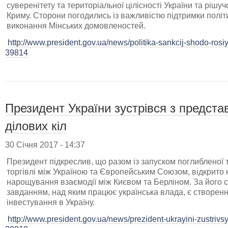
суверенітету та територіальної цілісності України та рішу
Криму. Сторони погодились із важливістю підтримки політ
виконання Мінських домовленостей.
http://www.president.gov.ua/news/politika-sankcij-shodo-ros
39814
Президент України зустрівся з предст
ділових кіл
30 Січня 2017 - 14:37
Президент підкреслив, що разом із запуском поглибленої 
торгівлі між Україною та Європейським Союзом, відкрито 
нарощування взаємодії між Києвом та Берліном. За його
завданням, над яким працює українська влада, є створен
інвестування в Україну.
http://www.president.gov.ua/news/prezident-ukrayini-zustrivs