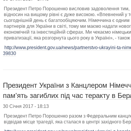
Президент Петро Порошенко висловив задоволення тим, 
відносин на вищому рівні є дуже високою. «Впевнений у 
сьогоднішній день є багатообіцяючим. Німеччина є одним 
партнерів для України в світі, тому ми маємо надати новог
економічній та інвестиційній сферах. Ми чекаємо німецьки
приватизації, яка розгорнута цього року в Україні», - тако
http://www.president.gov.ua/news/partnerstvo-ukrayini-ta-n
39830
Президент України з Канцлером Німеч
пам'ять загиблих під час теракту в Берл
30 Січня 2017 - 18:13
Президент Петро Порошенко разом з Федеральним канцл
відвідав місце трагедії, яка сталася в центрі західного Бе