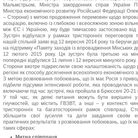
Мальмстрьом, Міністра закордонних справ України П
Міністра економічного розвитку Російської Федерації Олек
– Сторони) з метою продовження перемовин щодо впров
асоціацію, включно із глибокою і всеосяжною зоною вільної
між ЄС і Україною, яку буде тимчасово застосовано від 
Зустріч відбулася у рамках тристоронніх переговорів 
нашій спільній заяві від 12 вересня 2014 року та беручи д
на підтримку «Пакету заходів із впровадження Мінських 
12 лютого 2015 року. Ця зустріч була третьою на міні
попередні відбулися 11 липня і 12 вересня минулого року.
Сторони вкотре підкреслили свою налаштованість щодо р
регіоні як способу досягнення всеохопного економічного 
З метою розвіювання побоювань, що їх має Росія з прив
підбили підсумки інтенсивної роботи, яка проводилася на
включаючи під час зустрічі, яка пройшла в Брюсселі 20-21 
У той час, як деякі питання можуть бути вирішені у
гнучкостей, що містить ГВЗВТ, а інші – у контексті чи
тристоронніх та багатосторонніх рамок співпраці, С
збільшити свої зусилля та дати завдання своїм е
практичних результатів з розвіювання побоювань, що їх ма
таких сферах:
Митна співпраця