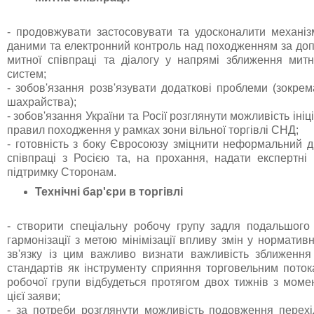
-
продовжувати застосовувати та удосконалити механі
даними та електронний контроль над походженням за до
митної співпраці та діалогу у напрямі зближення мит
систем;
-
зобов'язання розв'язувати додаткові проблеми (зокрем
шахрайства);
-
зобов'язання України та Росії розглянути можливість іні
правил походження у рамках зони вільної торгівлі СНД;
-
готовність з боку Євросоюзу зміцнити неформальний д
співпраці з Росією та, на прохання, надати експертні 
підтримку Сторонам.
Технічні бар'єри в торгівлі
-
створити
спеціальну робочу групу задля подальшого
гармонізації з метою мінімізації впливу змін у нормативн
зв'язку із цим важливо визнати важливість зближення
стандартів як інструменту сприяння торговельним поток
робочої групи відбудеться протягом двох тижнів з мом
цієї заяви;
-
за потреби розглянути можливість подовження перехі