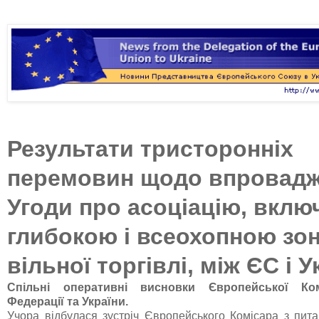
Результати тристоронніх
перемовин щодо впровад
Угоди про асоціацію, включ
глибокою і всеохопною зо
вільної торгівлі, між ЄС і 
Спільні оперативні висновки Європейської Комі
Федерації та України.
Учора відбулася зустріч Європейського Комісара з питан