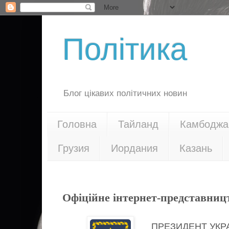
Політика
Блог цікавих політичних новин
Головна
Тайланд
Камбоджа
Грузия
Иордания
Казань
16.11.18
Офіційне інтернет-представниц
ПРЕЗИДЕНТ УКР