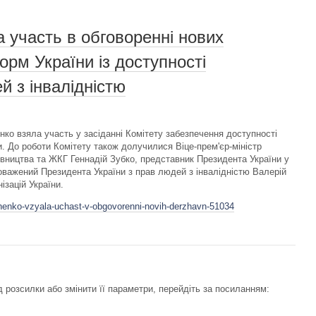
участь в обговоренні нових
рм України із доступності
й з інвалідністю
о взяла участь у засіданні Комітету забезпечення доступності
ри. До роботи Комітету також долучилися Віце-прем'єр-міністр
дівництва та ЖКГ Геннадій Зубко, представник Президента України у
оважений Президента України з прав людей з інвалідністю Валерій
зацій України.
shenko-vzyala-uchast-v-obgovorenni-novih-derzhavn-51034
 розсилки або змінити її параметри, перейдіть за посиланням: