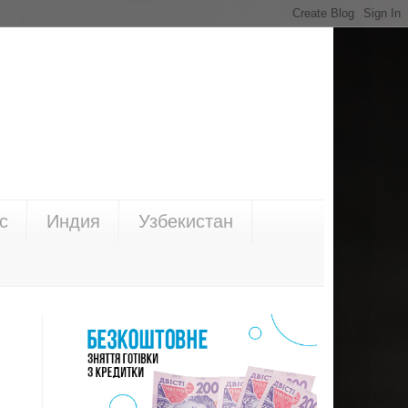
с
Индия
Узбекистан