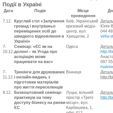
Події в Україні
Дата
Подія
Місце
До
проведення
7.12.
Круглий стіл «Залучення
Київ, Український
Деталь
громад і внутрішньо
кризовий медіа-
Юлія В
переміщених осіб до
центр, вул.
044 48
швидкого відновлення в
Хрещатик, 2
vella-s
Україні»
7-
Семінар: «ЄС як на
Одеса
Детал
10.12.
долоні – як Угода про
http://
асоціацію може
Анаста
працювати на вас»
097 35
matvie
7-
Тренінги для друкованих
Вінниця
Деталь
11.12.
і онлайн-видань з
http://
підготовки матеріалів
про життя переселенців
8.12.
Безкоштовний семінар-
Луцьк, вільний
Деталь
практикум на тему
простір «Третє
http://
доступу бізнесу на ринки
місце», вул.
ЄС
Карбишева, 1,
офіс 412