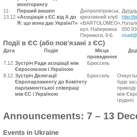
моніторингу
11-
Перший вишкіл
Дніпропетровськ,
Деталь
13.12
«Асоціація з ЄС від А до
креативний клуб
http://
Я: що вона дає Україні?»
«BARTOLOMEO»,
Натал
вул. Набережна
050 93
Перемоги, 9-Б
nsad@
Події в ЄС (або пов'язані з ЄС)
Дата
Подія
Місце
Дод
проведення
7.12.
Зустріч Ради асоціації між
Брюссель
Євросоюзом і Україною
8.12.
Зустріч Делегації
Брюссель
Очікуєтьс
Європарламенту до Комітету
буде зас
парламентської співпраці
приводу 
між ЄС і Україною
між Євро
грудня)
Announcements: 7 – 13 De
Events in Ukraine