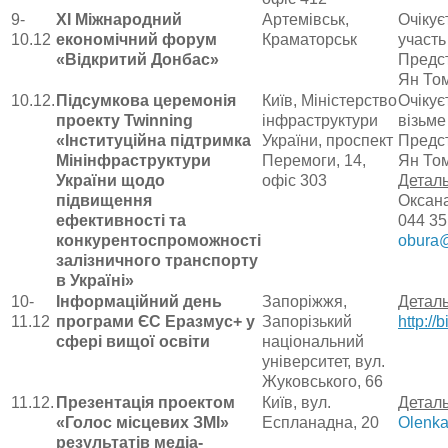
9-
ХІ Міжнародний
Артемівськ,
Очікує
10.12
економічний форум
Краматорськ
участь
«Відкритий Донбас»
Предст
Ян То
10.12.
Підсумкова церемонія
Київ, Міністерство
Очікує
проекту Twinning
інфраструктури
візьме
«Інституційна підтримка
України, проспект
Предст
Мінінфраструктури
Перемоги, 14,
Ян Том
України щодо
офіс 303
Детал
підвищення
Оксана
ефективності та
044 35
конкурентоспроможності
obura
залізничного транспорту
в Україні»
10-
Інформаційний день
Запоріжжя,
Деталь
11.12
програми ЄС Еразмус+ у
Запорізький
http://
сфері вищої освіти
національний
університет, вул.
Жуковського, 66
11.12.
Презентація проектом
Київ, вул.
Деталь
«Голос місцевих ЗМІ»
Еспланадна, 20
Olenka
результатів медіа-