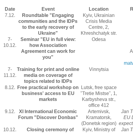
Date
Event
Location
R
7.12.
Roundtable "Engaging
Kyiv, Ukrainian
communities and the IDPs
Crisis Media
to the early recovery of
Centre, 2,
Ukraine"
Khreshchatyk str.
7-
Seminar "EU in full view:
Odesa
10.12.
how Association
Agreement can work for
A
you"
mat
7-
Training for print and online
Vinnytsia
11.12.
media on coverage of
topics related to IDPs
8.12.
Free practical workshop on
Lutsk, free space
business' access to EU
"Tretie Mistse", 1,
markets
Karbysheva str.,
office 412
9.12.
XI International Economic
Artemivsk,
Jan T
Forum "Discover Donbas"
Kramatorsk,
EU D
(Donetsk region)
expect
10.12.
Closing ceremony of
Kyiv, Ministry of
Jan T