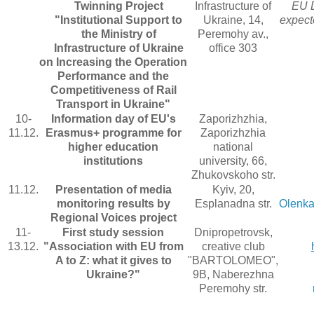
Twinning
Project
Infrastructure of
EU D
"Institutional Support to
Ukraine, 14,
expecte
the Ministry of
Peremohy av.,
Infrastructure of Ukraine
office 303
on Increasing the Operation
Performance and the
Competitiveness of Rail
Transport in Ukraine"
10-
Information day of EU's
Zaporizhzhia,
11.12.
Erasmus+ programme for
Zaporizhzhia
higher education
national
institutions
university, 66,
Zhukovskoho str.
11.12.
Presentation of media
Kyiv, 20,
monitoring results by
Esplanadna str.
Olenka
Regional Voices project
11-
First study session
Dnipropetrovsk,
13.12.
"Association with EU from
creative club
A to Z: what it gives to
"BARTOLOMEO",
Ukraine?"
9B, Naberezhna
Peremohy str.