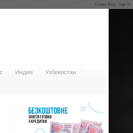
с
Индия
Узбекистан