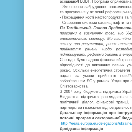
асоціацію/ГВЗВТ. Програма спрямована 
-
Зменшення забруднення навколишнього
та просування у втіленні реформи ринку
-
Покращення кості нафтопродуктів та п
-
Створення системи сховищ нафти та н
Ян Томбінський, Голова Представни
програми є визнанням того, що Укр
енергетичного сектору. Ми настійно 
закону про регулятора, ринок електр
прийняття рішень щодо розподі
підтримувати реформи України в енер
Сьогодні було надано фіксований транш 
відповідності до виконання певних ум
роках. Оскільки енергетична стратегія
надані за умови прийняття нової/пе
зобов'язанням ЄС у рамках Угоди про 
Співтовариства.
З 2007 року бюджетна підтримка Украї
Бюджетна підтримка розглядається я
політичний діалог, фінансові транші,
партнерства і взаємної відповідальності
Детальнішу інформацію про інструм
поточні програми секторальної бюдж
http://eeas.europa.eu/delegations/ukrain
Довідкова інформація