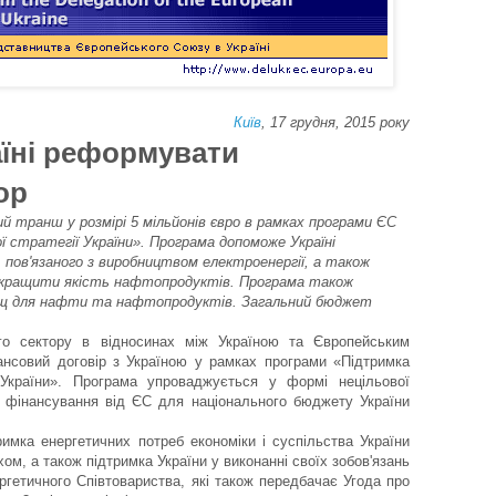
Київ
, 17
грудня
, 2015
року
їні реформувати
ор
й транш у розмірі 5 мільйонів євро в рамках програми ЄС
 стратегії України». Програма допоможе Україні
 пов'язаного з виробництвом електроенергії, а також
окращити якість нафтопродуктів. Програма також
щ для нафти та нафтопродуктів. Загальний бюджет
.
го сектору в відносинах між Україною та Європейським
ансовий договір з Україною у рамках програми «Підтримка
 України». Програма упроваджується у формі нецільової
 фінансування від ЄС для національного бюджету України
мка енергетичних потреб економіки і суспільства України
м, а також підтримка України у виконанні своїх зобов'язань
гетичного Співтовариства, які також передбачає Угода про