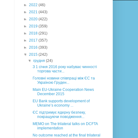
►
2022
(46)
►
2021
(443)
►
2020
(422)
►
2019
(359)
►
2018
(291)
►
2017
(357)
►
2016
(393)
▼
2015
(242)
▼
грудня
(24)
З 1 січня 2016 року набуває чинності
торгова части...
Головні новини співпраці між ЄС та
Україною Груден...
Main EU-Ukraine Cooperation News
December 2015
EU Bank supports development of
Ukraine’s economy ...
ЄС підтримує ядерну безпеку,
покращуючи поводження...
MEMO on The trilateral talks on DCFTA
implementation
No outcome reached at the final trilateral