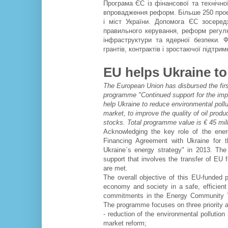
Програма ЄС із фінансової та технічно
впровадження реформ. Більше 250 проек
і міст України. Допомога ЄС зосеред
правильного керування, реформ регулю
інфраструктури та ядерної безпеки. 
грантів, контрактів і зростаючої підтри
EU helps Ukraine to
The European Union has disbursed the firs
programme "Continued support for the imp
help Ukraine to reduce environmental polluti
market, to improve the quality of oil produc
stocks. Total programme value is € 45 mill
Acknowledging the key role of the ener
Financing Agreement with Ukraine for 
Ukraine`s energy strategy" in 2013. Th
support that involves the transfer of EU 
are met.
The overall objective of this EU-funded 
economy and society in a safe, efficien
commitments in the Energy Community Tr
The programme focuses on three priority 
-
reduction of the environmental pollution 
market reform;