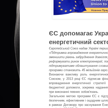
ЄС допомагає Укра
енергетичний сект
Європейський Союз надав Україні перши
«Підтримка впровадження енергетичної
зменшити рівень забруднення довкілля,
реформувати ринок електроенергії, п
підтримуватиме облаштування схови
програми становить 45 мільйонів євро
Визнаючи важливу роль енергетично
Союзом, у 2013 році ЄС підписав фін
впровадження енергетичної стратегії
бюджетної допомоги, зокрема надання
при виконанні певних зобов'язань.
Загальною метою програми ЄС є підтри
безпечним, ефективним і ощадним шляхо
в рамках Договору про заснування Енер