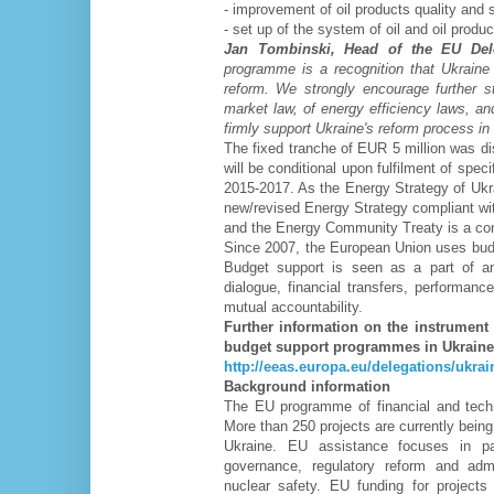
-
improvement of oil products quality and s
-
set up of the system of oil and oil produ
Jan Tombinski,
Head of the EU Dele
programme is a recognition that Ukraine 
reform. We strongly encourage further st
market law, of energy efficiency laws, an
firmly support Ukraine's reform process in
The fixed tranche of EUR 5 million was d
will be conditional upon fulfilment of spec
2015-2017. As the Energy Strategy of Ukra
new/revised Energy Strategy compliant w
and the Energy Community Treaty is a cond
Since 2007, the European Union uses budge
Budget support is seen as a part of an
dialogue, financial transfers, performan
mutual accountability.
Further information on the instrumen
budget support programmes in Ukraine i
http://eeas.europa.eu/delegations/ukrai
Background information
The EU programme of financial and techn
More than 250 projects are currently being 
Ukraine. EU assistance focuses in pa
governance, regulatory reform and admin
nuclear safety. EU funding for projects