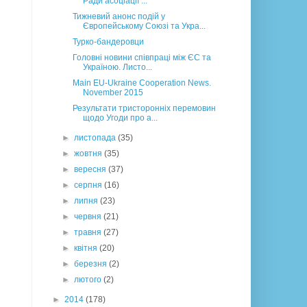
Ради асоціації ...
Тижневий анонс подій у
Європейському Союзі та Укра...
Турко-бандеровци
Головні новини співпраці між ЄС та
Україною. Листо...
Main EU-Ukraine Cooperation News.
November 2015
Результати тристоронніх перемовин
щодо Угоди про а...
►
листопада
(35)
►
жовтня
(35)
►
вересня
(37)
►
серпня
(16)
►
липня
(23)
►
червня
(21)
►
травня
(27)
►
квітня
(20)
►
березня
(2)
►
лютого
(2)
►
2014
(178)