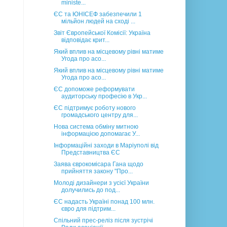
ministe...
ЄС та ЮНІСЕФ забезпечили 1
мільйон людей на сході ...
Звіт Європейської Комісії: Україна
відповідає крит...
Який вплив на місцевому рівні матиме
Угода про асо...
Який вплив на місцевому рівні матиме
Угода про асо...
ЄС допоможе реформувати
аудиторську професію в Укр...
ЄС підтримує роботу нового
громадського центру для...
Нова система обміну митною
інформацією допомагає У...
Інформаційні заходи в Маріуполі від
Представництва ЄС
Заява єврокомісара Гана щодо
прийняття закону "Про...
Молоді дизайнери з усієї України
долучились до под...
ЄС надасть Україні понад 100 млн.
євро для підтрим...
Спільний прес-реліз після зустрічі