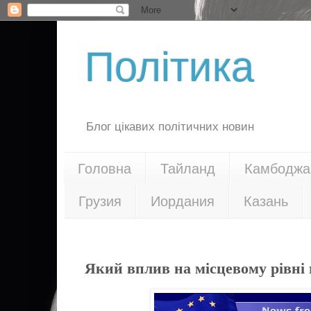
Політика
Блог цікавих політичних новин
Головна
Тайланд
Камбоджа
Грузия
Иордания
Казань
17.12.15
Який вплив на місцевому рівні 