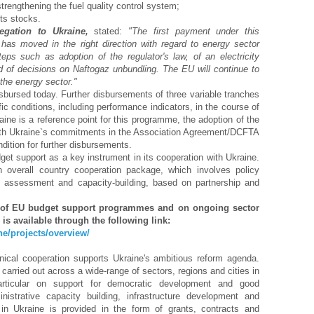
trengthening the fuel quality control system;
cts stocks.
gation to Ukraine,
stated:
"The first payment under this
has moved in the right direction with regard to energy sector
eps such as adoption of the regulator's law, of an electricity
d of decisions on Naftogaz unbundling. The EU will continue to
 the energy sector."
isbursed today
. Further disbursements of three variable tranches
ific conditions, including performance indicators, in the course of
ine is a reference point for this programme, the adoption of the
ith Ukraine`s commitments in the Association Agreement/DCFTA
ition for further disbursements.
t support as a key instrument in its cooperation with Ukraine.
 overall country cooperation package, which involves policy
ce assessment and capacity-building, based on partnership and
t of EU budget support programmes and on ongoing sector
s available through the following link:
ne/projects/overview/
ical cooperation supports Ukraine's ambitious reform agenda.
carried out across a wide-range of sectors, regions and cities in
rticular on support for democratic development and good
istrative capacity building, infrastructure development and
 in Ukraine is provided in the form of grants, contracts and