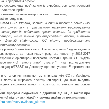
на 3 пріоритетні сфери:
 середовища, пов'язаного із виробництвом електроенергії
 електроенергії;
осилення системи контролю якості пального;
афтопродуктів.
цтва ЄС в Україні
, заявив:
«Перший транш в рамках цієї
аїна рухається в правильному напрямку реформування
заохочуємо до подальших кроків, зокрема, до прийняття
оенергії, низки законів про енергоефективність, а також
лу функцій Нафтогазу. ЄС рішуче продовжуватиме
гетичному секторі».
у розмірі 5 мільйонів євро. Наступні транші будуть надані у
ов, зокрема, за показниками результативності у 2015-2017
 України є орієнтиром програми, наступні транші ЄС будуть
реглянутої енергетичної стратегії, яка відповідатиме
асоціацію/ГВЗВТ та Договору про заснування Енергетичного
ни є головним інструментом співпраці між ЄС та Україною.
к частина широкого спектру співпраці, до якої входить
 оцінка виконання вимог і розвиток потенціалу на основі
.
ент програм бюджетної підтримки від ЄС, а також про
етної підтримки України можна знайти за посиланням:
e/projects/overview/index_uk.htm