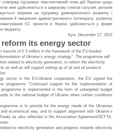
ї співпраці підтримує перспективний план дій України щодо
тів нині здійснюються в широкому спектрі галузей, регіонів
жується зокрема на підтримці демократичного розвитку і
вання й зміцнення адміністративного потенціалу, розвитку
Фінансування ЄС проектів в Україні здійснюється у формі
мки бюджету.
Kyiv, December 17, 2015
 reform its energy sector
t tranche of € 5 million in the framework of the EU-funded
lementation of Ukraine`s energy strategy". The programme will
on related to electricity generation, to reform the electricity
ts as well as will support setting up of oil and oil products
ion.
gy sector in the EU-Ukraine cooperation, the EU signed the
the programme "Continued support for the implementation of
e programme is implemented in the form of untargeted budget
funds to the national budget of Ukraine when certain conditions
programme is to provide for the energy needs of the Ukrainian
t and economical way, and to support alignment with Ukraine`s
eaty as also reflected in the Association Agreement/DCFTA.
areas:
related to electricity generation and progress towards electricity