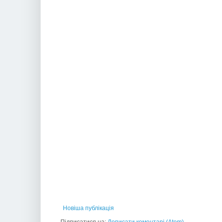
Новіша публікація
Підписатися на:
Дописати коментарі (Atom)