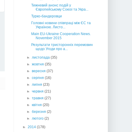
Тижневий анонс подій у
Європейському Союзі та Укра...
Турко-бандеровци
Головні новини співпраці між ЄС та
Україною. Листо...
Main EU-Ukraine Cooperation News.
November 2015
Результати тристоронніх перемовин
щодо Угоди про а...
►
листопада
(35)
►
жовтня
(35)
►
вересня
(37)
►
серпня
(16)
►
липня
(23)
►
червня
(21)
►
травня
(27)
►
квітня
(20)
►
березня
(2)
►
лютого
(2)
►
2014
(178)