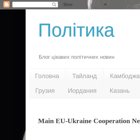
Політика
Блог цікавих політичних новин
Головна
Тайланд
Камбоджа
Грузия
Иордания
Казань
02.12.15
Main EU-Ukraine Cooperation N