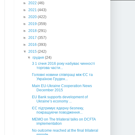
►
2022
(46)
►
2021
(443)
►
2020
(422)
►
2019
(359)
►
2018
(291)
►
2017
(357)
►
2016
(393)
▼
2015
(242)
▼
грудня
(24)
З 1 січня 2016 року набуває чинності
торгова части...
Головні новини співпраці між ЄС та
Україною Груден...
Main EU-Ukraine Cooperation News
December 2015
EU Bank supports development of
Ukraine’s economy ...
ЄС підтримує ядерну безпеку,
покращуючи поводження...
MEMO on The trilateral talks on DCFTA
implementation
No outcome reached at the final trilateral
ministe...