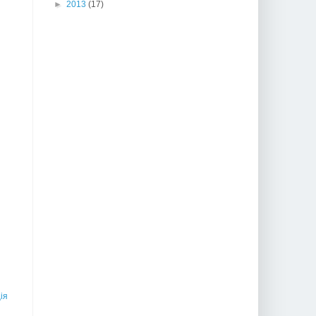
►
2013
(17)
ія