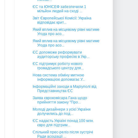
ЄС та ЮНІСЕФ забезпечили 1
мільйон людей на сході ...
Звіт Європейської Комісії: Україна
відповідає крит...
Який вплив на місцевому рівні матиме
Угода про асо...
Який вплив на місцевому рівні матиме
Угода про асо...
ЄС допоможе реформувати
аудиторську професію в Укр...
ЄС підтримує роботу нового
громадського центру для...
Нова система обміну митною
інформацією допомагає У...
Інформаційні заходи в Маріуполі від
Представництва ЄС
Заява єврокомісара Гана щодо
прийняття закону "Про...
Молоді дизайнери з усієї України
долучились до под...
ЄС надасть Україні понад 100 млн.
євро для підтрим...
Спільний прес-реліз після зустрічі
Ради асоціації ...