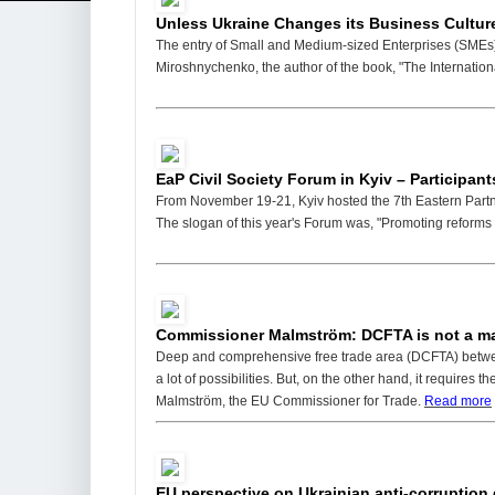
Unless Ukraine Changes its Business Cultur
The entry of Small and Medium-sized Enterprises (SMEs) 
Miroshnychenko, the author of the book, "The Internatio
EaP Civil Society Forum in Kyiv – Participant
From November 19-21, Kyiv hosted the 7th Eastern Partn
The slogan of this year's Forum was, "Promoting reforms i
Commissioner Malmström: DCFTA is not a magic
Deep and comprehensive free trade area (DCFTA) betwee
a lot of possibilities. But, on the other hand, it requires t
Malmström, the EU Commissioner for Trade.
Read more
EU perspective on Ukrainian anti-corruption 