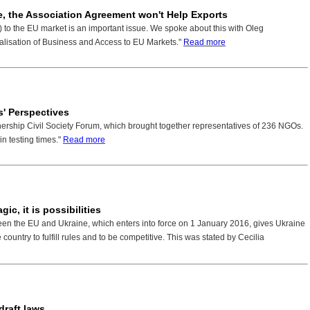
e, the Association Agreement won't Help Exports
to the EU market is an important issue. We spoke about this with Oleg
nalisation of Business and Access to EU Markets."
R
ead more
s' Perspectives
ership Civil Society Forum, which brought together representatives of 236 NGOs.
n testing times."
Read more
, it is possibilities
n the EU and Ukraine, which enters into force on 1 January 2016, gives Ukraine
he country to fulfill rules and to be competitive. This was stated by Cecilia
draft laws