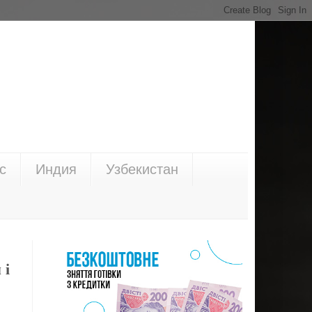
с
Индия
Узбекистан
 і