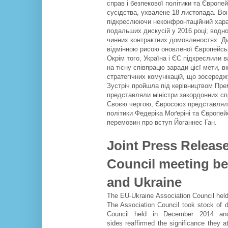
справ і безпекової політики та Європе
сусідства, ухвалене 18 листопада. Вон
підкреслюючи неконфронтаційний харак
подальших дискусій у 2016 році; водн
чинних контрактних домовленостях. Ди
відмінною рисою оновленої Європейськ
Окрім того, Україна і ЄС підкреслили в
на тісну співпрацю заради цієї мети, 
стратегічних комунікацій, що зосередж
Зустріч пройшла під керівництвом Прем
представляли міністри закордонних спра
Своєю чергою, Євросоюз представляли 
політики Федеріка Моґеріні та Європей
перемовин про вступ Йоганнес Ган.
Joint Press Release
Council meeting b
and Ukraine
The EU-Ukraine Association Council hel
The Association Council took stock of d
Council held in December 2014 and 
sides reaffirmed the significance they 