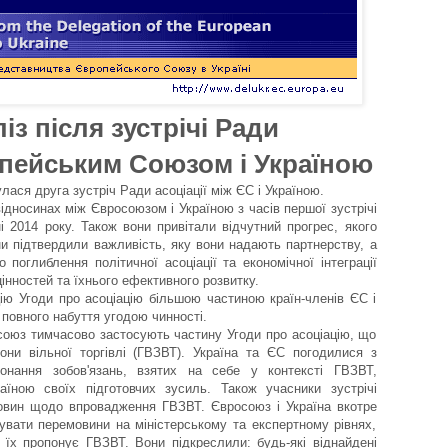
із після зустрічі Ради
опейським Союзом і Україною
лася друга зустріч Ради асоціації між ЄС і Україною.
відносинах між Євросоюзом і Україною з часів першої зустрічі
ні 2014 року. Також вони привітали відчутний прогрес, якого
ни підтвердили важливість, яку вони надають партнерству, а
поглиблення політичної асоціації та економічної інтеграції
цінностей та їхнього ефективного розвитку.
цію Угоди про асоціацію більшою частиною країн-членів ЄС і
повного набуття угодою чинності.
осоюз тимчасово застосують частину Угоди про асоціацію, що
они вільної торгівлі (ГВЗВТ). Україна та ЄС погодилися з
онання зобов'язань, взятих на себе у контексті ГВЗВТ,
їною своїх підготовчих зусиль. Також учасники зустрічі
мовин щодо впровадження ГВЗВТ. Євросоюз і Україна вкотре
увати перемовини на міністерському та експертному рівнях,
 їх пропонує ГВЗВТ. Вони підкреслили: будь-які віднайдені