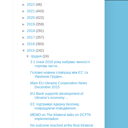
►
2022
(46)
►
2021
(443)
►
2020
(422)
►
2019
(359)
►
2018
(291)
►
2017
(357)
►
2016
(393)
▼
2015
(242)
▼
грудня
(24)
З 1 січня 2016 року набуває чинності
торгова части...
Головні новини співпраці між ЄС та
Україною Груден...
Main EU-Ukraine Cooperation News
December 2015
EU Bank supports development of
Ukraine’s economy ...
ЄС підтримує ядерну безпеку,
покращуючи поводження...
MEMO on The trilateral talks on DCFTA
implementation
No outcome reached at the final trilateral