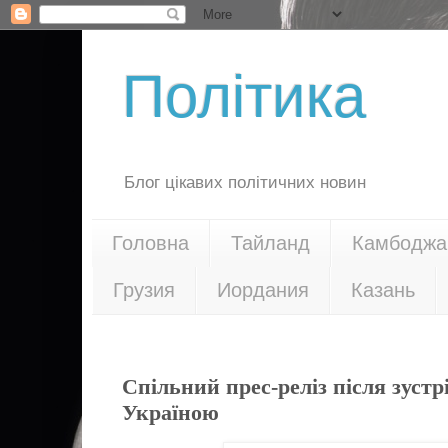
Політика
Блог цікавих політичних новин
Головна
Тайланд
Камбоджа
Грузия
Иордания
Казань
07.12.15
Спільний прес-реліз після зустр
Україною