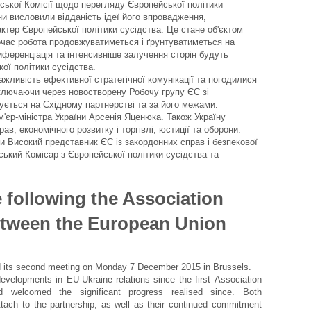
йської Комісії щодо перегляду Європейської політики
и висловили відданість ідеї його впровадження,
тер Європейської політики сусідства. Це стане об'єктом
очас робота продовжуватиметься і ґрунтуватиметься на
ференціація та інтенсивніше залучення сторін будуть
ої політики сусідства.
ажливість ефективної стратегічної комунікації та погодилися
включаючи через новостворену Робочу групу ЄС зі
ується на Східному партнерстві та за його межами.
'єр-міністра України Арсенія Яценюка. Також Україну
в, економічного розвитку і торгівлі, юстиції та оборони.
Високий представник ЄС із закордонних справ і безпекової
ський Комісар з Європейської політики сусідства та
 following the Association
etween the European Union
d its second meeting on Monday 7 December 2015 in Brussels.
evelopments in EU-Ukraine relations since the first Association
welcomed the significant progress realised since. Both
attach to the partnership, as well as their continued commitment