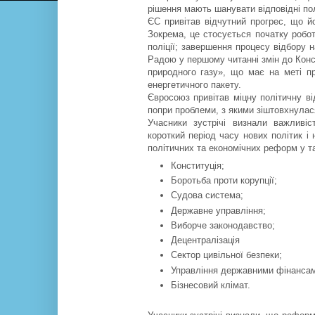
рішення мають шанувати відповідні по
ЄС привітав відчутний прогрес, що й
Зокрема, це стосується початку робот
поліції; завершення процесу відбору 
Радою у першому читанні змін до Конс
природного газу», що має на меті пр
енергетичного пакету.
Євросоюз привітав міцну політичну в
попри проблеми, з якими зіштовхнулася
Учасники зустрічі визнали важливі
короткий період часу нових політик і
політичних та економічних реформ у т
Конституція;
Боротьба проти корупції;
Судова система;
Державне управління;
Виборче законодавство;
Децентралізація
Сектор цивільної безпеки;
Управління державними фінансам
Бізнесовий клімат.