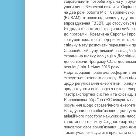
задовольняти потреби України у її зус
уваги чинні безпекові виклики. Окрім 
на два роки роботи Місії Європейської 
(EUBAM), а також підписану угоду, що 
впровадження ГВЗВТ, що стосуються ко
Як додаткова демонстрація поглиблення
до програми «Креативна Європа» і про
конкурентоздатності підприємств та м
спільну мету розпочати перемовини пр
Європейській супутниковій навігаційні
України на шляху асоціації у Дослідни
доповнюючи Програму ЄС із досліджень
асоціації від 1 січня 2016 року.
Рада асоціації привітала реформи в ене
стосується газового сектору. Вона під
щодо регулювання енергетики і ринку е
продовжувати співпрацю з питань енерг
газотранспортної системи та сховищ, 
Євросоюзом. Україна і ЄС очікують н
розуміння щодо стратегічного енергет
Нагадуючи про зобов'язання щодо укла
авіаційного простору найближчим часом
та останнього саміту Східного партнерс
поновлює своє зобов'язання щодо якна
Також учасники зустрічі привітали сп