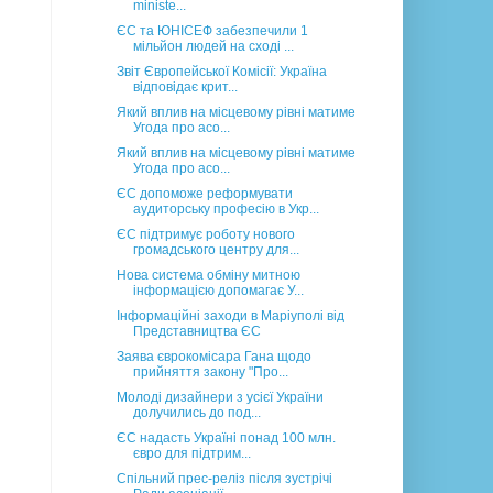
ministe...
ЄС та ЮНІСЕФ забезпечили 1
мільйон людей на сході ...
Звіт Європейської Комісії: Україна
відповідає крит...
Який вплив на місцевому рівні матиме
Угода про асо...
Який вплив на місцевому рівні матиме
Угода про асо...
ЄС допоможе реформувати
аудиторську професію в Укр...
ЄС підтримує роботу нового
громадського центру для...
Нова система обміну митною
інформацією допомагає У...
Інформаційні заходи в Маріуполі від
Представництва ЄС
Заява єврокомісара Гана щодо
прийняття закону "Про...
Молоді дизайнери з усієї України
долучились до под...
ЄС надасть Україні понад 100 млн.
євро для підтрим...
Спільний прес-реліз після зустрічі