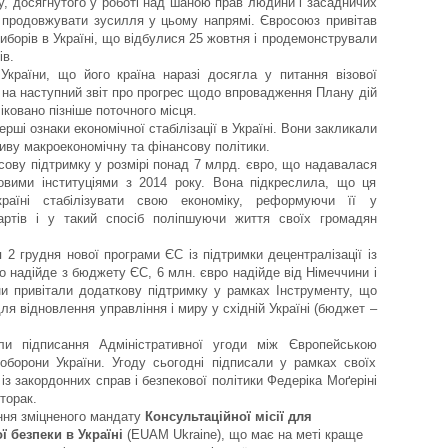
су, досягнутого у роботі над шаною прав людини і засадничих
 продовжувати зусилля у цьому напрямі. Євросоюз привітав
иборів в Україні, що відбулися 25 жовтня і продемонстрували
ів.
 України, що його країна наразі досягла у питання візової
ь на наступний звіт про прогрес щодо впровадження Плану дій
ліковано пізніше поточного місця.
ерші ознаки економічної стабілізації в Україні. Вони закликали
ву макроекономічну та фінансову політики.
нсову підтримку у розмірі понад 7 млрд. євро, що надавалася
вими інституціями з 2014 року. Вона підкреслила, що ця
раїні стабілізувати свою економіку, реформуючи її у
артів і у такий спосіб поліпшуючи життя своїх громадян
 2 грудня нової програми ЄС із підтримки децентралізації із
о надійде з бюджету ЄС, 6 млн. євро надійде від Німеччини і
ни привітали додаткову підтримку у рамках Інструменту, що
для відновлення управління і миру у східній Україні (бюджет –
али підписання Адміністративної угоди між Європейською
оборони України. Угоду сьогодні підписали у рамках своїх
з закордонних справ і безпекової політики Федеріка Моґеріні
торак.
ння зміцненого мандату
Консультаційної місії для
 безпеки в Україні
(EUAM Ukraine), що має на меті краще