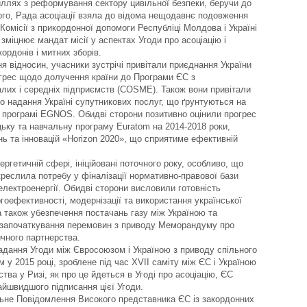
иллях з реформування сектору цивільної безпеки, беручи до
того, Рада асоціації взяла до відома нещодавнє подовження
Комісії з прикордонної допомоги Республіці Молдова і Україні
зміцнює мандат місії у аспектах Угоди про асоціацію і
рдонів і митних зборів.
 відносин, учасники зустрічі привітали приєднання України
грес щодо долучення країни до Програми ЄС з
алих і середніх підприємств (COSME). Також вони привітали
о надання Україні супутникових послуг, що ґрунтуються на
й програмі EGNOS. Обидві сторони позитивно оцінили прогрес
цьку та навчальну програму Euratom на 2014-2018 роки,
 та інновацій «Horizon 2020», що сприятиме ефективній
ргетичній сфері, ініційовані поточного року, особливо, що
креслила потребу у фіналізації нормативно-правової бази
лектроенергії. Обидві сторони висловили готовність
оефективності, модернізації та використання української
а також убезпечення постачань газу між Україною та
а започаткування перемовин з приводу Меморандуму про
ичного партнерства.
дання Угоди між Євросоюзом і Україною з приводу спільного
 у 2015 році, зроблене під час XVII саміту між ЄС і Україною
тва у Ризі, як про це йдеться в Угоді про асоціацію, ЄС
йшвидшого підписання цієї Угоди.
ільне Повідомлення Високого представника ЄС із закордонних