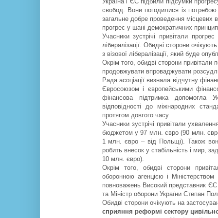
Україна і ЄС підбили підсумки прогре
свобод. Вони погодилися із потребою
загальне добре проведення місцевих в
прогрес у шані демократичних принцип
Учасники зустрічі привітали прогрес
лібералізації. Обидві сторони очікуют
з візової лібералізації, який буде опуб
Окрім того, обидві сторони привітали п
продовжувати впроваджувати розсудли
Рада асоціації визнала відчутну фіна
Євросоюзом і європейськими фінансо
фінансова підтримка допомогла Ук
відповідності до міжнародних станд
протягом довгого часу.
Учасники зустрічі привітали ухвалення
бюджетом у 97 млн. євро (90 млн. євр
1 млн. євро – від Польщі). Також во
робить внесок у стабільність і мир, за
10 млн. євро).
Окрім того, обидві сторони привіт
оборонною агенцією і Міністерством 
повноважень Високий представник ЄС і
та Міністр оборони України Степан Пол
Обидві сторони очікують на застосува
сприяння реформі сектору цивільної