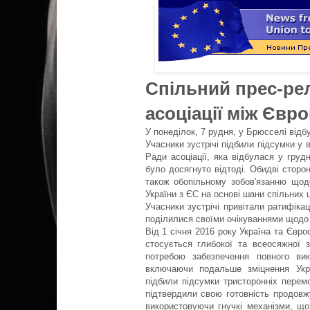
Спільний прес-рел
асоціації між Євр
У понеділок, 7 рудня, у Брюсселі відбу
Учасники зустрічі підбили підсумки у 
Ради асоціації, яка відбулася у груд
було досягнуто відтоді. Обидві сторо
також обопільному зобов'язанню щодо 
України з ЄС на основі шани спільних 
Учасники зустрічі привітали ратифіка
поділилися своїми очікуваннями щодо 
Від 1 січня 2016 року Україна та Євр
стосується глибокої та всеосяжної з
потребою забезпечення повного вик
включаючи подальше зміцнення Укра
підбили підсумки тристоронніх пере
підтвердили свою готовність продовж
використовуючи гнучкі механізми, що