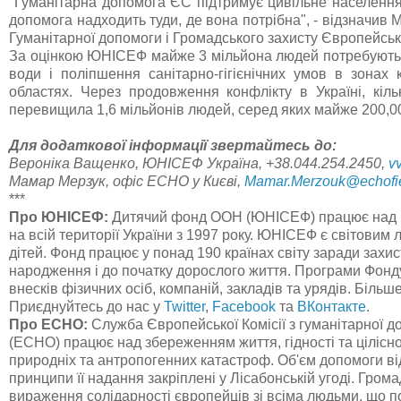
"Гуманітарна допомога ЄС підтримує цивільне населення 
допомога надходить туди, де вона потрібна", - відзначи
Гуманітарної допомоги і Громадського захисту Європейської
За оцінкою ЮНІСЕФ майже 3 мільйона людей потребують 
води і поліпшення санітарно-гігієнічних умов в зонах 
областях. Через продовження конфлікту в Україні, кіль
перевищила 1,6 мільйонів людей, серед яких майже 200,00
Для додаткової інформації звертайтесь до:
Вероніка Ващенко, ЮНІСЕФ Україна, +38.044.254.2450,
v
Мамар Мерзук, офіс ECHO у Києві,
Mamar.Merzouk@echofie
***
Про ЮНІСЕФ:
Дитячий фонд ООН (ЮНІСЕФ) працює над п
на всій території України з 1997 року. ЮНІСЕФ є світовим л
дітей. Фонд працює у понад 190 країнах світу заради захис
народження і до початку дорослого життя. Програми Фонд
внесків фізичних осіб, компаній, закладів та урядів. Більш
Приєднуйтесь до нас у
Twitter
,
Facebook
та
ВКонтакте
.
Про ЕСНО:
Служба Європейської Комісії з гуманітарної д
(ЕСНО) працює над збереженням життя, гідності та цілісн
природніх та антропогенних катастроф. Об'єм допомоги від 
принципи її надання закріплені у Лісабонській угоді. Гром
вираження солідарності європейців зі всіма людьми, що 