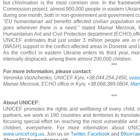
but chlorination is the most common one. In the framewo
Commission project, almost 900,000 people in eastern Ukrain
during one month, both in non-government and government con
"EU humanitarian aid benefits affected civilian population on
goes wherever there is a need."
stated Mamar Merzouk, 
Humanitarian Aid and Civil Protection department (ECHO) offic
UNICEF estimates that just under 3 million people are in n
(WASH) support in the conflict-affected areas in Donetsk and
As the conflict in eastern Ukraine enters its third year, m
internally displaced, among them almost 200,000 children.
***
For more information, please contact:
Veronika Vashchenko, UNICEF Kyiv, +38.044.254.2450,
vvas
Mamar Merzouk, ECHO office in Kyiv, +38.068.389.0804
,
Mam
***
About UNICEF:
UNICEF promotes the rights and wellbeing of every child, i
partners, we work in 190 countries and territories to translate
focusing special effort on reaching the most vulnerable and e
children, everywhere. For more information about UNIC
www.unicef.org.ua
. Join us on
Twitter
,
Facebook
and
ВКонтак