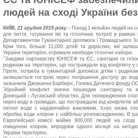
людей на сході України б
КИЇВ, 21 грудня 2015 року
– Понад 1 мільйон людей на сх
для пиття, готування їжі та гігієнічних потреб в рамк
Департаментом Гуманітарної допомоги і Громадського За
Крім того, більше 11,000 дітей та дорослих, які зали
України територіях, отримали необхідні гігієнічні набори.
"Завдяки партнерству ЮНІСЕФ та ЄС, санітарні та гігієн
родинам на територіях, що постраждали від конфлікту у с
Проте, потреба в гуманітарній допомозі дітям і родинам
залишається гострою через погіршення доступу до води
зазначила Джованна Барберіс, Голова Дитячого фонду ОО
Збройний конфлікт значно пошкодив санітарну та в
Донецькій і Луганській областях. Для попередження спа
через воду в громадах, що постраждали від конфліктів а
питної води є надзвичайно важливим. Існує низка сп
обробка води хлором є найбільш розповсюдженою. В ра
Європейської комісії майже 900,000 людей на сході 
очищеною хлором, впродовж одного місяця на непідко
України територіях.