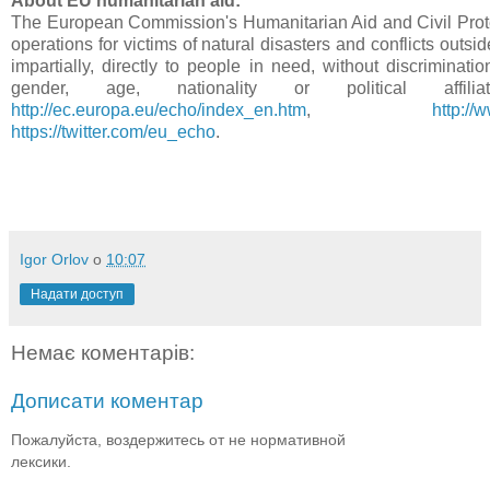
About EU humanitarian aid:
The European Commission's Humanitarian Aid and Civil Prote
operations for victims of natural disasters and conflicts outs
impartially, directly to people in need, without discrimination
gender, age, nationality or political affili
http://ec.europa.eu/echo/index_en.htm
,
http://
https://twitter.com/eu_echo
.
Igor Orlov
о
10:07
Надати доступ
Немає коментарів:
Дописати коментар
Пожалуйста, воздержитесь от не нормативной
лексики.